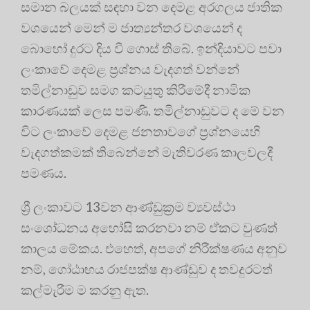
සමාන බලයක් සඳහා වන දෙමළ අරගලය ජාතික
වශයෙන් මෙන් ම ජාත්‍යන්තර වශයෙන් ද
බොහෝ දුරට දිය වී ගොස් තිබේ. ඉන්දියාවට පවා
ලංකාවේ දෙමළ ප්‍රශ්නය වැදගත් වන්නේ
තමිල්නාඩුව සමග කටයුතු කිරීමේදී නාමික
කාරණයක් ලෙස පමණි. තමිල්නාඩුවට ද මේ වන
විට ලංකාවේ දෙමළ ජනතාවගේ ප්‍රශ්නයෙහි
වැදගත්කමක් තිබෙන්නේ මැතිවරණ කාලවලදී
පමණය.
ශ්‍රී ලංකාවට 13වන ආණ්ඩුක්‍රම ව්‍යවස්ථා
සංශෝධනය අහෝසි කරනවා නම් ඒකට වුණත්
කාලය මේකය. එහෙත්, අපගේ නිරීක්ෂණය අනුව
නම්, ගෝඨාභය රාජපක්ෂ ආණ්ඩුව ද තවදුරටත්
කල්මැරීම ම කරනු ඇත.