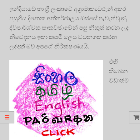
ඉන්දියාවේ හා ශ්‍රී ලංකාවේ අග්‍රාමාත්‍යවරුන් අතර
පසුගිය දිනෙක අන්තර්ජාලය ඔස්සේ පැවැත්වුණු
ද්විපාර්ශ්වික සාකච්ඡාවෙන් පසු නිකුත් කරන ලද
නිවේදනය ඉතා කපටි ලෙස වචනගත කරන
ලද්දක් බව අපගේ නිරීක්ෂණයයි.
එහි
තිබෙන
වඩාත්ම