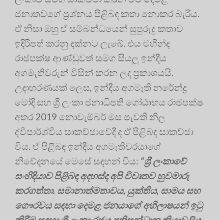
ජනාතවගේ ප්‍රශ්නය පිළිබඳ කතා නොකර බැරිය.
ඒ නිසා ඔහු ඒ සම්බන්ධයෙන් සුපුරුදු කතාව
ඉදිරිපත් කරනු දක්නට ලැබේ. එය මහින්ද
රාජපක්ෂ ආණ්ඩුවත් සමග සියලු ඉන්දීය
අගමැතිවරුන් විසින් කරන ලද ප්‍රකාශයයි.
උදාහරණයක් ලෙස, ඉන්දීය අගමැති නරේන්ද්‍ර
මෝදි සහ ශ්‍රී ලංකා ජනාධිපති ගෝඨාභය රාජපක්ෂ
අතර 2019 නොවැම්බර් මස පැවති නිල
ද්වීපාර්ශ්වීය සාකච්ඡාවේදී ද ඒ පිළිබඳ සාකච්ඡා
විය. ඒ පිළිබඳ ඉන්දීය අගමැතිවරයාගේ
නිවේදනයේ මෙසේ සඳහන් විය:
“ශ්‍රී ලංකාවේ
සංහිඳියාව පිළිබඳ අදහස්ද අපි විවෘතව හුවමාරු
කරගත්තා. සමානාත්මතාවය, යුක්තිය, සාමය සහ
ගෞරවය සඳහා දෙමළ ජනයාගේ අභිලාෂයන් ඉටු
කිරීම සඳහා ශ්‍රී ලංකා රජය ප්‍රතිසන්ධාන ක්‍රියාවලිය