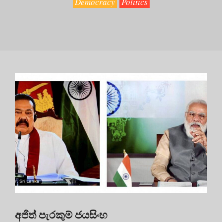
Democracy
Politics
අජිත් පැරකුම් ජයසිංහ