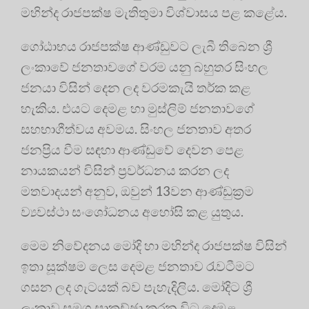
මහින්ද රාජපක්ෂ මැතිතුමා විශ්වාසය පළ කළේය.
ගෝඨාභය රාජපක්ෂ ආණ්ඩුවට ලැබී තිබෙන ශ්‍රී
ලංකාවේ ජනතාවගේ වරම යනු බහුතර සිංහල
ජනයා විසින් දෙන ලද වරමකැයි තර්ක කළ
හැකිය. එයට දෙමළ හා මුස්ලිම් ජනතාවගේ
සහභාගීත්වය අවමය. සිංහල ජනතාව අතර
ජනප්‍රිය වීම සඳහා ආණ්ඩුවේ දෙවන පෙළ
නායකයන් විසින් ප්‍රවර්ධනය කරන ලද
මතවාදයන් අනුව, ඔවුන් 13වන ආණ්ඩුක්‍රම
ව්‍යවස්ථා සංශෝධනය අහෝසි කළ යුතුය.
මෙම නිවේදනය මෝදි හා මහින්ද රාජපක්ෂ විසින්
ඉතා සූක්ෂම ලෙස දෙමළ ජනතාව රැවටීමට
ගසන ලද ගැටයක් බව පැහැදිලිය. මෝදිට ශ්‍රී
ලංකාව සමග සාකච්ඡා කරන විට දෙමළ