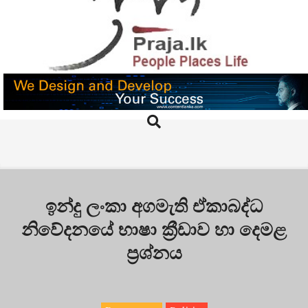
Skip
to
content
PRAJA.LK
Search
Primary
Navigation
Menu
ඉන්දු ලංකා අගමැති ඒකාබද්ධ
නිවේදනයේ භාෂා ක්‍රීඩාව හා දෙමළ
ප්‍රශ්නය