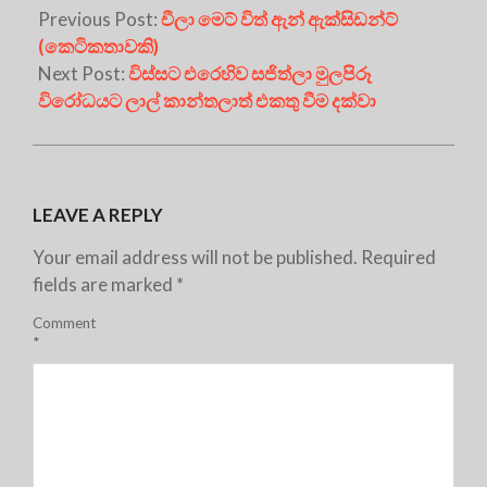
Previous Post:
චීලා මෙට් විත් ඇන් ඇක්සිඩන්ට්
(කෙටිකතාවකි)
Next Post:
විස්සට එරෙහිව සජිත්ලා මුලපිරූ
විරෝධයට ලාල් කාන්තලාත් එකතු වීම දක්වා
LEAVE A REPLY
Your email address will not be published.
Required
fields are marked
*
Comment
*