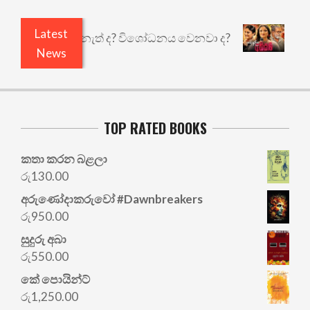
Latest
ඇතුළෙයි කුඩු නැත් ද? විශෝධනය වෙනවා ද?
අභිසාරී
News
TOP RATED BOOKS
කතා කරන බළලා
රු
130.00
අරු‍ණෝදාකරුවෝ #Dawnbreakers
රු
950.00
සුදුරු අබා
රු
550.00
කේ පොයින්ට්
රු
1,250.00