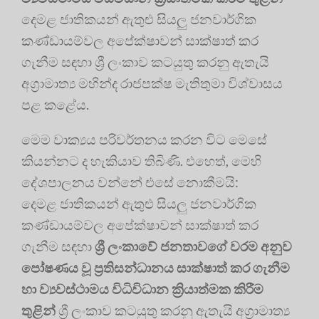
දෙමළ ජාතිකයන් ඇතුළු සියලු ජනවාර්ගික
කණ්ඩායම්වල අපේක්ෂාවන් සාක්ෂාත් කර
ගැනීම සඳහා ශ්‍රී ලංකාව කටයුතු කරනු ඇතැයි
අග්‍රාමාත්‍ය මහින්ද රාජපක්ෂ මැතිතුමා විශ්වාසය
පළ කළේය.
මෙම වාක්‍යය පරිවර්තනය කරන විට මෙසේ
කියන්නට ද හැකියාව තිබිණි. එහෙත්, මෙහි
දේශපාලනය වන්නේ එසේ නොකීමයි:
දෙමළ ජාතිකයන් ඇතුළු සියලු ජනවාර්ගික
කණ්ඩායම්වල අපේක්ෂාවන් සාක්ෂාත් කර
ගැනීම සඳහා
ශ්‍රී ලංකාවේ ජනතාවගේ වරම අනුව
පෝෂණය වූ ප්‍රතිසන්ධානය සාක්ෂාත් කර ගැනීම
හා ව්‍යවස්ථාමය විධිවිධාන ක්‍රියාත්මක කිරීම
තුළින්
ශ්‍රී ලංකාව කටයුතු කරනු ඇතැයි අග්‍රාමාත්‍ය