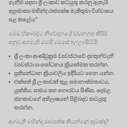
ගැනීම සඳහා ශ්‍රී ලංකාව කටයුතු කරනු ඇතැයි
අග්‍රාමාත්‍ය මහින්ද රාජපක්ෂ මැතිතුමා විශ්වාසය
පළ කළේය.”
මෙම ඒකාබද්ධ නිවේදනයේ වචනගත කිරීම්
අනුව අගමැති මෝදි මෙසේ ඉල්ලා සිටියි:
ශ්‍රී ලංකා ආණ්ඩුක්‍රම ව්‍යවස්ථාවේ දහතුන්වැනි
ව්‍යවස්ථා සංශෝධනය ක්‍රියාත්මක කරන්න.
ප්‍රතිසන්ධාන ක්‍රියාවලිය ඉදිරියට ගෙන යන්න.
එක්සත් ශ්‍රී ලංකාවක් තුළ සමානාත්මතාවය,
යුක්තිය, සාමය සහ ගෞරවය පිණිස, දෙමළ
ජනතාවගේ අභිලාෂයන් පිළිබඳව කටයුතු
කරන්න.
අගමැති මහින්ද රාජපක්ෂ කියන්නේ කුමක්ද?