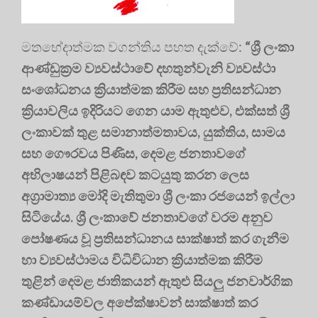
මතභේදාත්මක වගන්තිය පහත දැක්වේ:
“ශ්‍රී ලංකා
ආණ්ඩුක්‍රම ව්‍යවස්ථාවේ දහතුන්වැනි ව්‍යවස්ථා
සංශෝධනය ක්‍රියාත්මක කිරීම සහ ප්‍රතිසන්ධාන
ක්‍රියාවලිය ඉදිරියට ගෙන යාම ඇතුළුව, එක්සත් ශ්‍රී
ලංකාවක් තුළ සමානාත්මතාවය, යුක්තිය, සාමය
සහ ගෞරවය පිණිස, දෙමළ ජනතාවගේ
අභිලාෂයන් පිළිබඳව කටයුතු කරන ලෙස
අග්‍රාමාත්‍ය මෝදි මැතිතුමා ශ්‍රී ලංකා රජයෙන් ඉල්ලා
සිටියේය. ශ්‍රී ලංකාවේ ජනතාවගේ වරම අනුව
පෝෂණය වූ ප්‍රතිසන්ධානය සාක්ෂාත් කර ගැනීම
හා ව්‍යවස්ථාමය විධිවිධාන ක්‍රියාත්මක කිරීම
තුළින් දෙමළ ජාතිකයන් ඇතුළු සියලු ජනවාර්ගික
කණ්ඩායම්වල අපේක්ෂාවන් සාක්ෂාත් කර