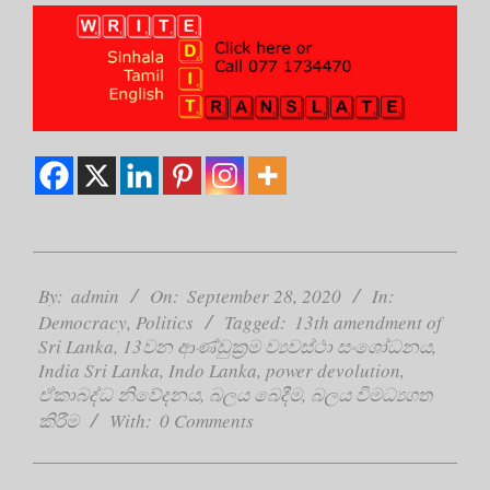
2020-
09-
By:
admin
On:
September 28, 2020
In:
28
Democracy
,
Politics
Tagged:
13th amendment of
Sri Lanka
,
13වන ආණ්ඩුක්‍රම ව්‍යවස්ථා සංශෝධනය
,
India Sri Lanka
,
Indo Lanka
,
power devolution
,
ඒකාබද්ධ නිවේදනය
,
බලය බෙදීම
,
බලය විමධ්‍යගත
කිරීම
With:
0 Comments