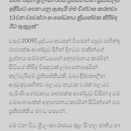
ඉදිරියට ගෙන යනු ඇතැයි මම විශ්වාස කරනවා.
13වන ව්‍යවස්ථා සංශෝධනය ක්‍රියාත්මක කිරීමද
ඊට ඇතුළත්.”
වසර 2009දී යුද්ධය අවසන් වීමෙන් පසුව මහින්ද
රාජපක්ෂ ආණ්ඩුව දිගින් දිගටම ජාතීන්ගේ
ප්‍රශ්නය සම්බන්ධයෙන් අනුගමනය කරමින්
සිටියේ කිසිදු විසඳුමක් ලබා නොදෙමින්
කල්මැරීමේ ප්‍රතිපත්තියකි. වඩා දීර්ඝකාලීන
අරමුණු සහිතව බලයට නැවත වරක් බලයට
පැමිණි ගෝඨාභය රාජපක්ෂ ආණ්ඩුව විසින් ද මේ
මොහොතේත් අනුගමනය කරමින් සිටින්නේ එම
ප්‍රතිපත්තිය මබව පෙනේ.
මේ වන විට ශ්‍රී ලංකා රාජ්‍යය තුළ සිංහල ජාතිය හා