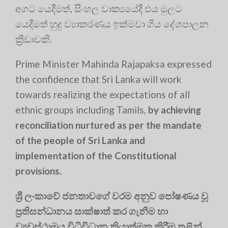
අගට යෙදීමත්, සිංහල වාක්‍යයේදී එය මුලට
යෙදීමත් හුදු ව්‍යාකරණය ඉක්මවා ගිය දේශපාලන
ක්‍රීඩාවකි.
Prime Minister Mahinda Rajapaksa expressed
the confidence that Sri Lanka will work
towards realizing the expectations of all
ethnic groups including Tamils,
by achieving
reconciliation nurtured as per the mandate
of the people of Sri Lanka and
implementation of the Constitutional
provisions.
ශ්‍රී ලංකාවේ ජනතාවගේ වරම අනුව පෝෂණය වූ
ප්‍රතිසන්ධානය සාක්ෂාත් කර ගැනීම හා
ව්‍යවස්ථාමය විධිවිධාන ක්‍රියාත්මක කිරීම තුළින්