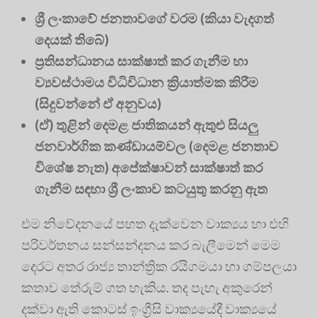
ශ්‍රී ලංකාවේ ජනතාවගේ වරම (කියා වැදගත්
දෙයක් තිබේ)
ප්‍රතිසන්ධානය සාක්ෂාත් කර ගැනීම හා
ව්‍යවස්ථාමය විධිවිධාන ක්‍රියාත්මක කිරීම
(සිදුවන්නේ ඒ අනුවය)
(ඒ) තුළින් දෙමළ ජාතිකයන් ඇතුළු සියලු
ජනවාර්ගික කණ්ඩායම්වල (දෙමළ ජනතාව
විශේෂ නැත) අපේක්ෂාවන් සාක්ෂාත් කර
ගැනීම සඳහා ශ්‍රී ලංකාව කටයුතු කරනු ඇත
එම නිවේදනයේ පහත දැක්වෙන වාක්‍යය හා එහි
පරිවර්තනය සන්සන්දනය කර බැලීමෙන් මෙම
දෙරට අතර රාජ්‍ය තාන්ත්‍රික රයිගමයා හා ගම්පලයා
කතාව තේරුම් ගත හැකිය. තද පැහැ අකුරෙන්
දක්වා ඇති කොටස් ඉංග්‍රීසි වාක්‍යයේදී වාක්‍යයේ