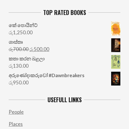
TOP RATED BOOKS
කේ පොයින්ට්
රු
1,250.00
ශාස්තෘ
Original
Current
රු
700.00
රු
500.00
price
price
කතා කරන බළලා
was:
is:
රු
130.00
රු700.00.
රු500.00.
අරු‍ණෝදාකරුවෝ #Dawnbreakers
රු
950.00
USEFULL LINKS
People
Places