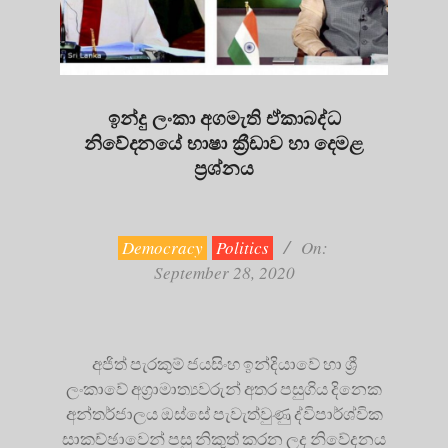
ඉන්දු ලංකා අගමැති ඒකාබද්ධ
නිවේදනයේ භාෂා ක්‍රීඩාව හා දෙමළ
ප්‍රශ්නය
2020-
09-
28
Democracy
Politics
On:
September 28, 2020
අජිත් පැරකුම් ජයසිංහ ඉන්දියාවේ හා ශ්‍රී
ලංකාවේ අග්‍රාමාත්‍යවරුන් අතර පසුගිය දිනෙක
අන්තර්ජාලය ඔස්සේ පැවැත්වුණු ද්විපාර්ශ්වික
සාකච්ඡාවෙන් පසු නිකුත් කරන ලද නිවේදනය