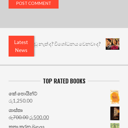
Latest
යි ඇතුළෙයි කුඩු නැත් ද? විශෝධනය වෙනවා ද?
අභිස
News
TOP RATED BOOKS
කේ පොයින්ට්
රු
1,250.00
ශාස්තෘ
Original
Current
රු
700.00
රු
500.00
price
price
කතා කරන බළලා