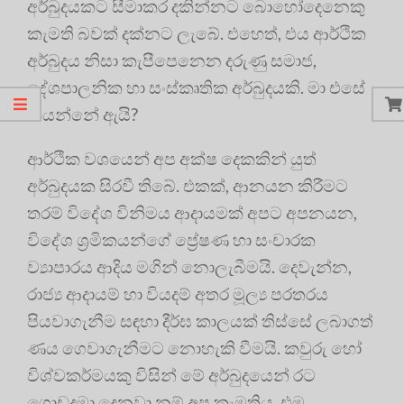
අර්බුදයකට සීමාකර දකින්නට බොහෝදෙනෙකු
කැමති බවක් දක්නට ලැබේ. එහෙත්, එය ආර්ථික
අර්බුදය නිසා කැපීපෙනෙන දරුණු සමාජ,
දේශපාලනික හා සංස්කෘතික අර්බුදයකි. මා එසේ
කියන්නේ ඇයි?
ආර්ථික වශයෙන් අප අක්ෂ දෙකකින් යුත්
අර්බුදයක සිරවී තිබේ. එකක්, ආනයන කිරීමට
තරම් විදේශ විනිමය ආදායමක් අපට අපනයන,
විදේශ ශ්‍රමිකයන්ගේ ප්‍රේෂණ හා සංචාරක
ව්‍යාපාරය ආදිය මගින් නොලැබීමයි. දෙවැන්න,
රාජ්‍ය ආදායම් හා වියදම් අතර මූල්‍ය පරතරය
පියවාගැනීම සඳහා දීර්ඝ කාලයක් තිස්සේ ලබාගත්
ණය ගෙවාගැනීමට නොහැකි වීමයි. කවුරු හෝ
විශ්වකර්මයකු විසින් මේ අර්බුදයෙන් රට
ගොඩදමා දෙනවා නම් අප කැමතිය. එම