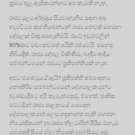
ක්‍රමය තුළ ඇතිකරන්නට අප කැමති නැත.
රාජ්‍ය මූල්‍ය අර්බුදය පියවාගැනීම සඳහා අප
හැමවිටම කර තිබෙන්නේ රාජ්‍ය හෙවත් මහජන
දේපලක් විකුණාගැනීමයි. රටේ ඉඩම්වලින්
80%කට වඩා තවමත් අයිති රජයටයි. එහෙම
තිබියදීත්, රාජ්‍ය දේපල විකිණීම, බදුදීම ආදිය
සම්බන්ධයෙන් රජයට ප්‍රතිපත්තියක් නැත.
අපට එසේ වූයේ ඇයි? ප්‍රතිපත්ති සම්පාදනය
නොකිරීම සම්බන්ධයෙන් දේශපාලකයන්ට
බැණවැදීමට අපි කැමැත්තෙමු. එහෙත්, ජාතික
මට්ටමින් රාජ්‍ය පාලනයේ යෙදෙන
දේශපාලකයන් ලෙස හඳුනාගත හැකි මහජන
නියෝජිතයන් හා රාජ්‍ය නිලධාරීන් පිරිස ඕනෑම
යුගයකදී සීයේ ඒවා කීපයක් හෝ සීයට අඩු