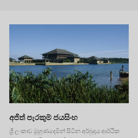
අජිත් පැරකුම් ජයසිංහ
ශ්‍රී ලංකාව මුහුණදෙමින් සිටින අර්බුදය ආර්ථික