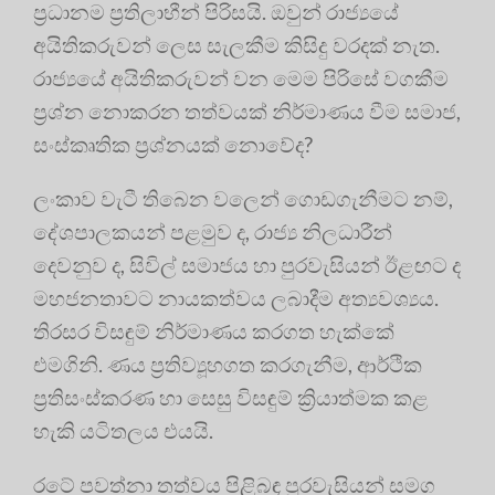
ප්‍රධානම ප්‍රතිලාභීන් පිරිසයි. ඔවුන් රාජ්‍යයේ
අයිතිකරුවන් ලෙස සැලකීම කිසිදු වරදක් නැත.
රාජ්‍යයේ අයිතිකරුවන් වන මෙම පිරිසේ වගකීම
ප්‍රශ්න නොකරන තත්වයක් නිර්මාණය වීම සමාජ,
සංස්කෘතික ප්‍රශ්නයක් නොවේද?
ලංකාව වැටී තිබෙන වලෙන් ගොඩගැනීමට නම්,
දේශපාලකයන් පළමුව ද, රාජ්‍ය නිලධාරීන්
දෙවනුව ද, සිවිල් සමාජය හා පුරවැසියන් ඊළඟට ද
මහජනතාවට නායකත්වය ලබාදීම අත්‍යවශ්‍යය.
තිරසර විසඳුම් නිර්මාණය කරගත හැක්කේ
එමගිනි. ණය ප්‍රතිව්‍යූහගත කරගැනීම, ආර්ථික
ප්‍රතිසංස්කරණ හා සෙසු විසඳුම් ක්‍රියාත්මක කළ
හැකි යටිතලය එයයි.
රටේ පවත්නා තත්වය පිළිබඳ පුරවැසියන් සමග