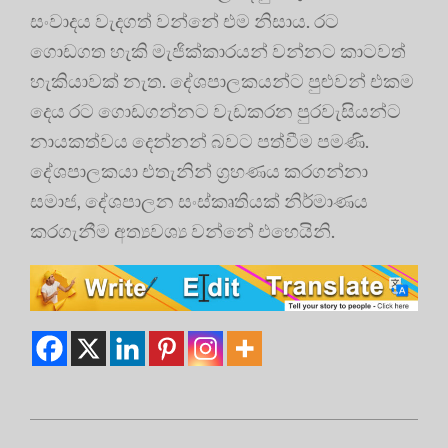
සංවාදය වැදගත් වන්නේ එම නිසාය. රට
ගොඩගත හැකි මැජික්කාරයන් වන්නට කාටවත්
හැකියාවක් නැත. දේශපාලකයන්ට පුළුවන් එකම
දෙය රට ගොඩගන්නට වැඩකරන පුරවැසියන්ට
නායකත්වය දෙන්නන් බවට පත්වීම පමණි.
දේශපාලකයා එතැනින් ග්‍රහණය කරගන්නා
සමාජ, දේශපාලන සංස්කෘතියක් නිර්මාණය
කරගැනීම අත්‍යවශ්‍ය වන්නේ එහෙයිනි.
2022-