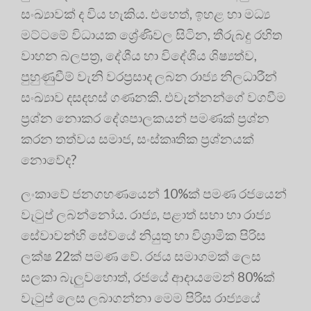
සංඛ්‍යාවක් ද විය හැකිය. එහෙත්, ඉහළ හා මධ්‍ය
මට්ටමේ විධායක ශ්‍රේණිවල සිටින, තීරුබදු රහිත
වාහන බලපත්‍ර, දේශීය හා විදේශීය ශිෂ්‍යත්ව,
පුහුණුවීම් වැනි වරප්‍රසාද ලබන රාජ්‍ය නිලධාරීන්
සංඛ්‍යාව දසදහස් ගණනකි. එවැන්නන්ගේ වගවීම
ප්‍රශ්න නොකර දේශපාලකයන් පමණක් ප්‍රශ්න
කරන තත්වය සමාජ, සංස්කෘතික ප්‍රශ්නයක්
නොවේද?
ලංකාවේ ජනගහණයෙන් 10%ක් පමණ රජයෙන්
වැටුප් ලබන්නෝය. රාජ්‍ය, පළාත් සභා හා රාජ්‍ය
සේවාවන්හි සේවයේ නියුතු හා විශ්‍රාමික පිරිස
ලක්ෂ 22ක් පමණ වේ. රජය සමාගමක් ලෙස
සලකා බැලුවහොත්, රජයේ ආදායමෙන් 80%ක්
වැටුප් ලෙස ලබාගන්නා මෙම පිරිස රාජ්‍යයේ