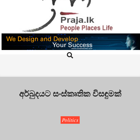
Skip
to
content
PRAJA.LK
Search
Primary
Navigation
Menu
අර්බුදයට සංස්කෘතික විසඳුමක්
Politics