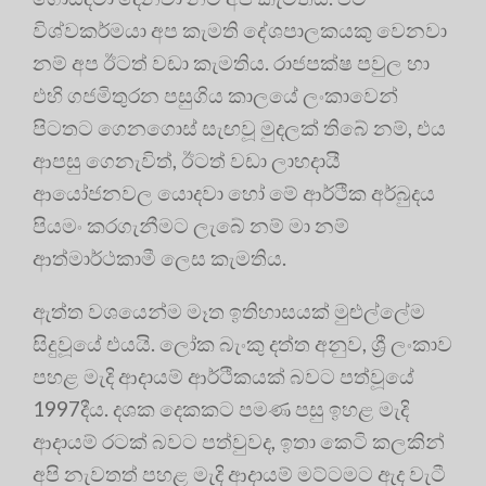
විශ්වකර්මයා අප කැමති දේශපාලකයකු වෙනවා
නම් අප ඊටත් වඩා කැමතිය. රාජපක්ෂ පවුල හා
එහි ගජමිතුරන පසුගිය කාලයේ ලංකාවෙන්
පිටතට ගෙනගොස් සැඟවූ මුදලක් තිබේ නම්, එය
ආපසු ගෙනැවිත්, ඊටත් වඩා ලාභදායී
ආයෝජනවල යොදවා හෝ මේ ආර්ථික අර්බුදය
පියමං කරගැනීමට ලැබේ නම් මා නම්
ආත්මාර්ථකාමී ලෙස කැමතිය.
ඇත්ත වශයෙන්ම මෑත ඉතිහාසයක් මුළුල්ලේම
සිදුවූයේ එයයි. ලෝක බැංකු දත්ත අනුව, ශ්‍රී ලංකාව
පහළ මැදි ආදායම් ආර්ථිකයක් බවට පත්වූයේ
1997දීය. දශක දෙකකට පමණ පසු ඉහළ මැදි
ආදායම් රටක් බවට පත්වුවද, ඉතා කෙටි කලකින්
අපි නැවතත් පහළ මැදි ආදායම් මට්ටමට ඇද වැටී