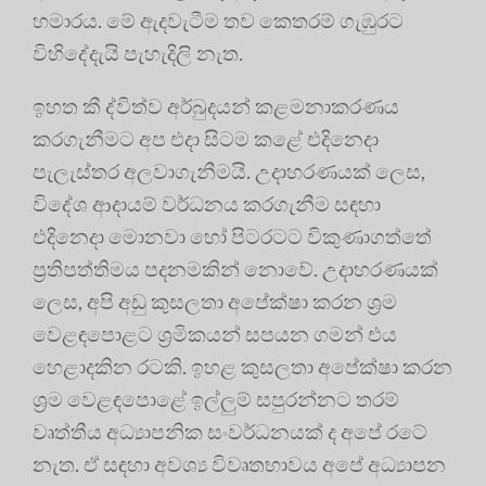
හමාරය. මේ ඇදවැටීම තව කෙතරම් ගැඹුරට
විහිදේදැයි පැහැදිලි නැත.
ඉහත කී ද්විත්ව අර්බුදයන් කළමනාකරණය
කරගැනීමට අප එදා සිටම කළේ එදිනෙදා
පැලැස්තර අලවාගැනීමයි. උදාහරණයක් ලෙස,
විදේශ ආදායම් වර්ධනය කරගැනීම සඳහා
එදිනෙදා මොනවා හෝ පිටරටට විකුණාගත්තේ
ප්‍රතිපත්තිමය පදනමකින් නොවේ. උදාහරණයක්
ලෙස, අපි අඩු කුසලතා අපේක්ෂා කරන ශ්‍රම
වෙළඳපොළට ශ්‍රමිකයන් සපයන ගමන් එය
හෙළාදකින රටකි. ඉහළ කුසලතා අපේක්ෂා කරන
ශ්‍රම වෙළඳපොළේ ඉල්ලුම් සපුරන්නට තරම්
වෘත්තීය අධ්‍යාපනික සංවර්ධනයක් ද අපේ රටේ
නැත. ඒ සඳහා අවශ්‍ය විවෘතභාවය අපේ අධ්‍යාපන