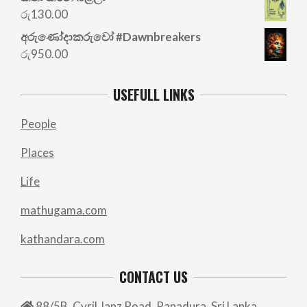
was:
is:
රු
130.00
රු700.00.
රු500.00.
අරු‍ණෝදාකරුවෝ #Dawnbreakers
රු
950.00
USEFULL LINKS
People
Places
Life
mathugama.com
kathandara.com
CONTACT US
88/5B, Cyril Janz Road, Panadura, Sri Lanka