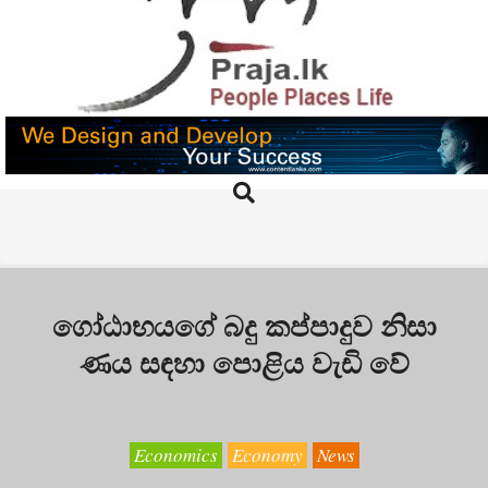
Skip
to
content
PRAJA.LK
Search
Primary
Navigation
Menu
ගෝඨාභයගේ බදු කප්පාදුව නිසා
ණය සඳහා පොළිය වැඩි වේ
Economics
Economy
News