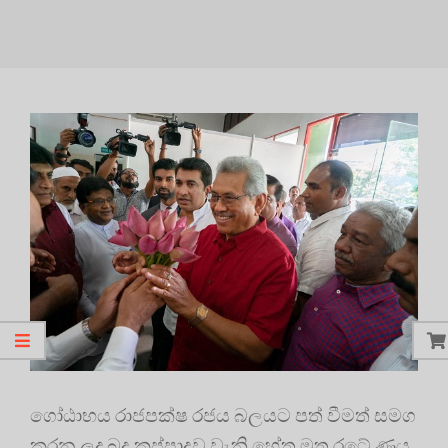
ගෝඨාභය රාජපක්ෂ රජය බලයට පත් වීමත් සමග
කරන ලද බදු කප්පාදුව වැනි හේතු මත රටේ ණය