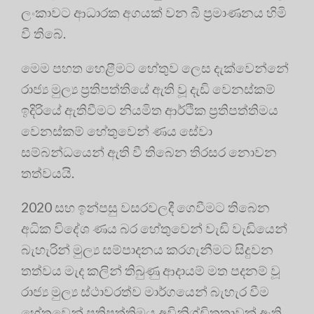
ලංකාවට ආධාරක අගයක් වන බී ප්‍රමාණනය හිමි
වී තිබේ.
මෙම පහත හෙළීමට හේතුව ලෙස දැක්වෙන්නේ
රාජ්‍ය මුල්‍ය ප්‍රතිපත්තියේ ඇති වූ දැඩි වෙනස්කම්
ඉදිරියේ ඇතිවීමට නියමිත ආර්ථික ප්‍රතිපත්තිමය
වෙනස්කම් හේතුවෙන් ණය සේවා
සම්බන්ධයෙන් ඇති වී තිබෙන තිරසර නොවන
තත්වයයි.
2020 සහ ඉන්පසු වසරවලදී ගෙවීමට තිබෙන
අධික විදේශ ණය බර හේතුවෙන් වැඩි වැඩියෙන්
බැහැරින් මුල්‍ය සම්පාදනය කරගැනීමට සිදුවන
තත්වය මැද කලින් තිබුණු ආදායම් මත පදනම් වූ
රාජ්‍ය මුල්‍ය ස්ථාවරත්ව මාර්ගයෙන් බැහැර වීම
හේතුවෙන් ප්‍රතිපත්තිමය අවිනිශ්චිතතාවක් ඇති