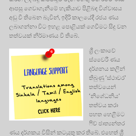
ආපසු ගෙවාගැනීමේ හැකියාව පිළිබඳ විශ්වාසය
අඩු වී තිබෙන බැවින්, ඉදිරි කාලයේදී රජය ණය
ලබාගන්නා විට ඉහළ පොළියක් ගෙවීමට සිදු වන
තත්වයක් නිර්මාණය වී තිබේ.
ශ්‍රී ලංකාවේ
ස්වෛරී ණය
දර්ශනය කලින්
තිබුණු ‘ස්ථාවර’
තත්වයෙන්
‘නිශේධනීය’
තත්වය කරා
පහත හෙළීමට
ෆිච් ජාත්‍යන්තර
ණය දර්ශකය විසින් කටයුතු කර තිබේ. එහෙත් ශ්‍රී