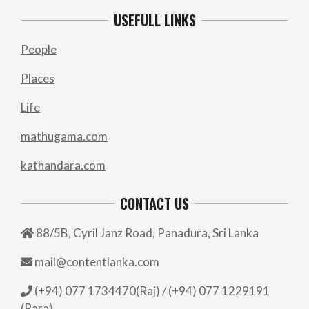
USEFULL LINKS
People
Places
Life
mathugama.com
kathandara.com
CONTACT US
88/5B, Cyril Janz Road, Panadura, Sri Lanka
mail@contentlanka.com
(+94) 077 1734470(Raj) / (+94) 077 1229191
(Para)