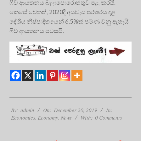
ෆිච් ආයතනය බලාපොරොත්තුව පළ කරයි.
කෙසේ වෙතත්, 2020දී අයවැය පරතරය දළ
දේශීය නිෂ්පාදිතයෙන් 6.5%ක් පමණ වනු ඇතැයි
ෆිච් ආයතනය පවසයි.
2019-
12-
By:
admin
On:
December 20, 2019
In:
20
Economics
,
Economy
,
News
With:
0 Comments