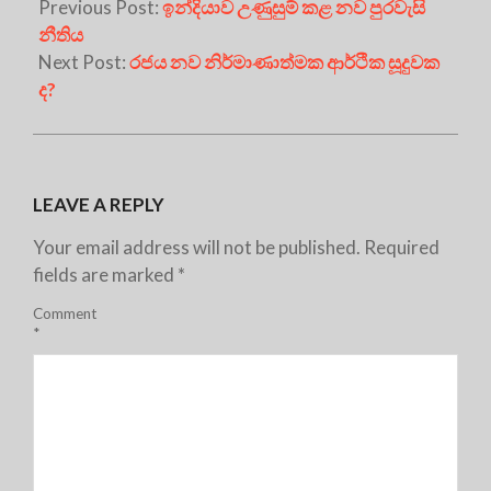
Previous Post:
ඉන්දියාව උණුසුම් කළ නව පුරවැසි
නීතිය
Next Post:
රජය නව නිර්මාණාත්මක ආර්ථික සූදුවක
ද?
LEAVE A REPLY
Your email address will not be published.
Required
fields are marked
*
Comment
*