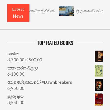
Latest
 වෙනත් යථාර්ථයකට කවුළුවක්
ශ්‍රී ලංකාවේ ණය ශ්‍රේ
News
TOP RATED BOOKS
ශාස්තෘ
Original
Current
රු
700.00
රු
500.00
price
price
කතා කරන බළලා
was:
is:
රු
130.00
රු700.00.
රු500.00.
අරු‍ණෝදාකරුවෝ #Dawnbreakers
රු
950.00
සුදුරු අබා
රු
550.00