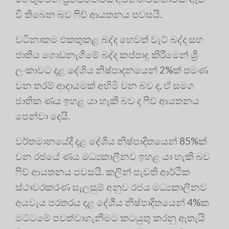
වී තිබෙන බව ෆිච් ආයතනය පවසයි.
වටිනාකම එකතුකළ බද්ද හෙවත් වැට් බද්ද සහ
ජාතිය ගොඩනැගීමේ බද්ද කප්පාදු කිරීමෙන් ශ්‍රී
ලංකාවට දළ දේශීය නිෂ්පාදනයෙන් 2%ක් පමණ
වන තරම් ආදායමක් අහිමි වන බව ද, ඒ සමග
ජාතික ණය ඉහළ යා හැකි බව ද ෆිච් ආයතනය
පෙන්වා දෙයි.
වර්තමානයේදී දළ දේශීය නිෂ්පාදිතයෙන් 85%ක්
වන රජයේ ණය මධ්‍යකාලීනව ඉහළ යා හැකි බව
ෆිච් ආයතනය පවසයි. කලින් පැවති ආර්ථික
ස්ථාවරකරණ සැලසුම් අනුව රජය මධ්‍යකාලීනව
අයවැය පරතරය දළ දේශීය නිෂ්පාදිතයෙන් 4%ක
මට්ටමේ පවත්වාගැනීමට කටයුතු කරනු ඇතැයි