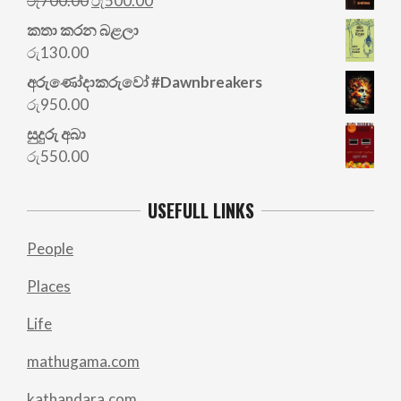
රු
700.00
රු
500.00
price
price
කතා කරන බළලා
was:
is:
රු
130.00
රු700.00.
රු500.00.
අරු‍ණෝදාකරුවෝ #Dawnbreakers
රු
950.00
සුදුරු අබා
රු
550.00
USEFULL LINKS
People
Places
Life
mathugama.com
kathandara.com