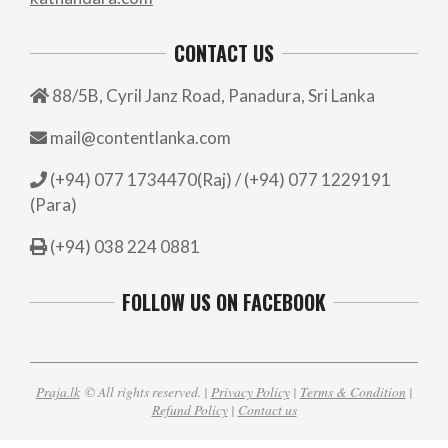
CONTACT US
88/5B, Cyril Janz Road, Panadura, Sri Lanka
mail@contentlanka.com
(+94) 077 1734470(Raj) / (+94) 077 1229191
(Para)
(+94) 038 224 0881
FOLLOW US ON FACEBOOK
Praja.lk
© All rights reserved. |
Privacy Policy
|
Terms & Condition
|
Refund Policy
|
Contact us