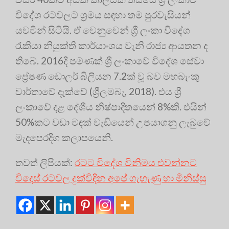
විදේශ රටවලට ශ්‍රමය සඳහා තම පුරවැසියන්
යවමින් සිටියි. ඒ වෙනුවෙන් ශ්‍රී ලංකා විදේශ
රැකියා නියුක්ති කාර්යාංශය වැනි රාජ්‍ය ආයතන ද
තිබේ. 2016දී පමණක් ශ්‍රී ලංකාවේ විදේශ සේවා
ප්‍රේෂණ ඩොලර් බිලියන 7.2ක් වූ බව මහබැංකු
වාර්තාවේ දැක්වේ (ශ්‍රීලමබැ, 2018). එය ශ්‍රී
ලංකාවේ දළ දේශීය නිෂ්පාදිතයෙන් 8%කි. එයින්
50%කට වඩා මඳක් වැඩියෙන් උපයාගනු ලැබුවේ
මැදපෙරදිග කලාපයෙනි.
තවත් ලිපියක්:
රටට විදේශ විනිමය එවන්නට
විදෙස් රටවල දුක්විඳින අපේ ගැහැණු හා මිනිස්සු