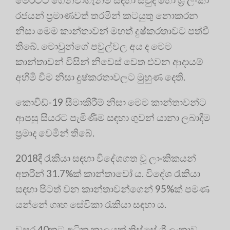
රජයන් ප්‍රමාණවත් තරමින් කටයුතු නොකරන
නිසා මෙම කාන්තාවන් මහත් දුෂ්කරතාවට පත්වී
තිබේ. මොවුන්ගේ පවුල්වල අය ද මෙම
කාන්තාවන් විසින් නිවෙස් වෙත එවන ආදායම්
අහිමි වීම නිසා දුෂ්කරතාවලට මුහුණ දෙති.
කොවිඩ්-19 සීමාකිරීම් නිසා මෙම කාන්තාවන්ට
ආපසු සියරට පැමිණීම සඳහා ගුවන් යානා ලබාදීම
ප්‍රමාද වෙමින් තිබේ.
2018දී රැකියා සඳහා විදේශගත වූ ලාංකිකයන්
අතරින් 31.7%ක් කාන්තාවෝ ය. විදේශ රැකියා
සඳහා පිටත් වන කාන්තාවන්ගෙන් 95%ක් පමණ
යන්නේ ගෘහ සේවිකා රැකියා සඳහා ය.
වසර 40කට අධික කාලයක් තිස්සේ ශ්‍රී ලංකාව