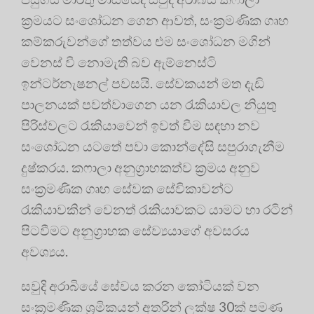
ක්‍රමයට සංශෝධන ගෙන ආවත්, සංක්‍රමණික ගෘහ
කම්කරුවන්ගේ තත්වය එම සංශෝධන මගින්
වෙනස් වී නොමැති බව ඇම්නෙස්ටි
ඉන්ටර්නැෂනල් පවසයි. සේවකයන් මත දැඩි
පාලනයක් පවත්වාගෙන යන රැකියාවල නියුතු
පිරිස්වලට රැකියාවෙන් ඉවත් වීම සඳහා නව
සංශෝධන යටතේ පවා කොන්දේසි සපුරාගැනීම
දුෂ්කරය. කෆාලා අනුග්‍රාහකත්ව ක්‍රමය අනුව
සංක්‍රමණික ගෘහ සේවක සේවිකාවන්ට
රැකියාවකින් වෙනත් රැකියාවකට යාමට හා රටින්
පිටවීමට අනුග්‍රාහක සේව්‍යයාගේ අවසරය
අවශ්‍යය.
සවුදි අරාබියේ සේවය කරන කෝටියක් වන
සංක්‍රමණික ශ්‍රමිකයන් අතරින් ලක්ෂ 30ක් පමණ