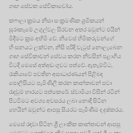
ගෘහ සේවක සේවිකාවෝය.
කෆාලා ක්‍රමය නිසා සංක්‍රමණික ශ්‍රමිකයන්
සූරාකෑමේ උගුල්වල සිරවන අතර ඔවුන්ට එයින්
මිදීමට ක්‍රම අහිමි වේ. නිවෙස් හිමිකරුවන්ගේ
හිංසනයට ලක්වන, නිසි පරිදි වැටුප් නොලැබෙන
ගෘහ සේවිකාවන් සේවය කරන නිවසින් පළාගිය
විටදී මෙසේ අත්අඩංගුවට පත්වේ. ඇතැම්විට,
රැකියාවේ පවතින අසාධාරණයන් පිළිබඳ
පොලිසියට පැමිණිලි කරන කාන්තාවන් පවා
රැඳවුම් භාරයට පත්කෙරේ. ස්වාමියා විසින් රටින්
පිටවීමට අවශ්‍ය අවසරය ලබා නොදී සිටින
හෙයින් ඔවුන්ට ආපසු සියරට පැමිණීම ද දුෂ්කරය.
මෙසේ රඳවා සිටින ශ්‍රී ලාංකික කාන්තාවන් ආපසු
මෙරටට ගෙන්වාගැනීම සඳහා සවුදි හෝ ශ්‍රී ලංකා