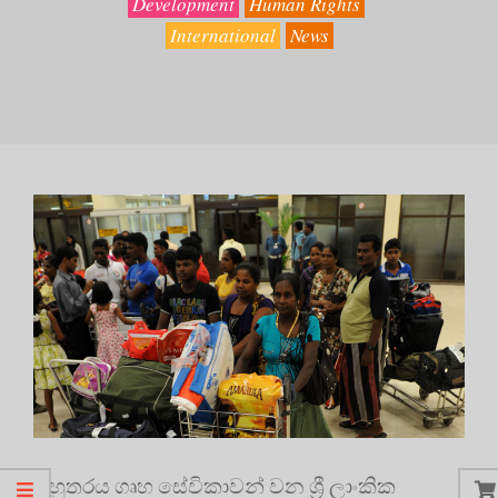
Development
Human Rights
International
News
බහුතරය ගෘහ සේවිකාවන් වන ශ්‍රී ලාංකික