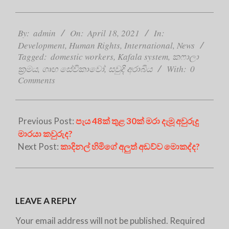
2021-
04-
By:
admin
On:
April 18, 2021
In:
18
Development
,
Human Rights
,
International
,
News
Tagged:
domestic workers
,
Kafala system
,
කෆාලා
ක්‍රමය
,
ගෘහ සේවිකාවෝ
,
සවුදි අරාබිය
With:
0
Comments
Previous Post:
පැය 48ක් තුළ 30ක් මරා දැමූ අවුරුදු
මාරයා කවුරුද?
Next Post:
කාදිනල් හිමිගේ අලුත් අඩව්ව මොකද්ද?
LEAVE A REPLY
Your email address will not be published.
Required