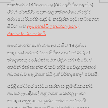
කාන්තාවන් 41දෙනෙකු (ඊට වැඩි විය හැකිය)
රටින් පිටකිරීම සඳහා බලහත්කාරයෙන් සවුදි
අරාබියේ රියාද්හි රැඳවුම් කඳවුරක රඳවා තබාගෙන
සිටින බව
ඇම්නෙස්ටි ඉන්ටර්නැෂනල්
ජාත්‍යන්තරය පවසයි
.
මෙම කාන්තාවන් මාස අටේ සිට 18 දක්වා
කාලයක් මෙසේ රඳවා සිටින අතර මව්වරුන්
තිදෙනෙකු ද දරුවන් සමග රඳවා තබා තිබේ. ඒ
අතරින් එක් කාන්තාවකට හදිසි වෛද්‍ය ප්‍රතිකාර
අවශ්‍ය බව ද ඇම්නෙස්ටි ඉන්ටර්නැෂනල් පවසයි.
සවුදි අරාබියේ සේවය කරන සංක්‍රමණිකයන්ට
අවසර ලබාදීමේදී අනුගමනය කරනු ලබන
කෆාලා අනුග්‍රාහක ක්‍රමය මෙයට හේතුවයි.
පසුගිය මාර්තු මාසයේදී සවුදි අරාබිය කෆාලා