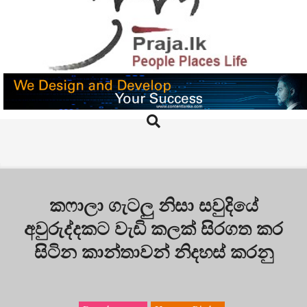
Skip
to
content
PRAJA.LK
Search
Primary
Navigation
Menu
කෆාලා ගැටලු නිසා සවුදියේ
අවුරුද්දකට වැඩි කලක් සිරගත කර
සිටින කාන්තාවන් නිදහස් කරනු