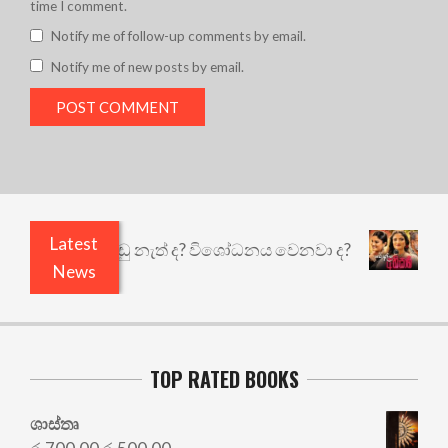
time I comment.
Notify me of follow-up comments by email.
Notify me of new posts by email.
Latest
යි ඇතුළෙයි කුඩු නැත් ද? විශෝධනය වෙනවා ද?
අභි
News
TOP RATED BOOKS
ශාස්තෘ
Original
Current