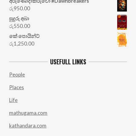
අරු‍ණෝදාකරුවෝ #Dawnbreakers
රු
950.00
සුදුරු අබා
රු
550.00
කේ පොයින්ට්
රු
1,250.00
USEFULL LINKS
People
Places
Life
mathugama.com
kathandara.com