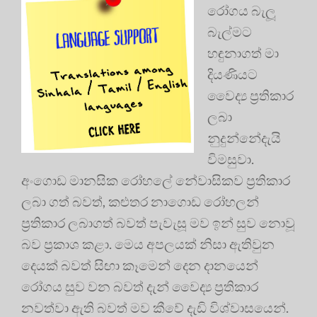
රෝගය බැලූ
බැල්මට
හඳුනාගත් මා
දියණියට
වෛද්‍ය ප්‍රතිකාර
ලබා
නුදුන්නේදැයි
විමසුවා.
අංගොඩ මානසික රෝහලේ නේවාසිකව ප්‍රතිකාර
ලබා ගත් බවත්, කළුතර නාගොඩ රෝහලන්
ප්‍රතිකාර ලබාගත් බවත් පැවැසූ මව ඉන් සුව නොවූ
බව ප්‍රකාශ කළා. මෙය අපලයක් නිසා ඇතිවුන
දෙයක් බවත් සිඟා කෑමෙන් දෙන දානයෙන්
රෝගය සුව වන බවත් දැන් වෛද්‍ය ප්‍රතිකාර
නවත්වා ඇති බවත් මව කීවේ දැඩි විශ්වාසයෙන්.