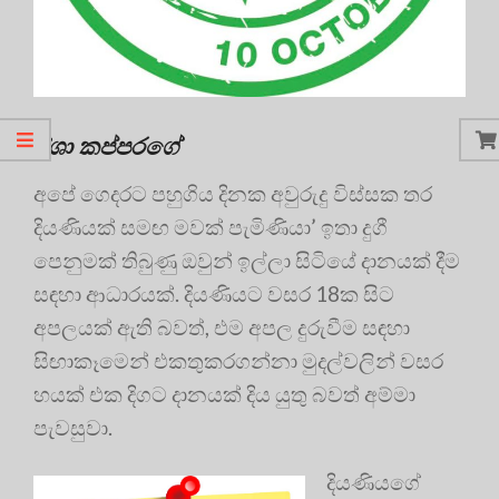
ඊශා කප්පරගේ
අපේ ගෙදරට පහුගිය දිනක අවුරුදු විස්සක තර
දියණියක් සමඟ මවක් පැමිණියා’ ඉතා දුගී
පෙනුමක් තිබුණු ඔවුන් ඉල්ලා සිටියේ දානයක් දීම
සඳහා ආධාරයක්. දියණියට වසර 18ක සිට
අපලයක් ඇති බවත්, එම අපල දුරුවීම සඳහා
සිඟාකෑමෙන් එකතුකරගන්නා මුදල්වලින් වසර
හයක් එක දිගට දානයක් දිය යුතු බවත් අම්මා
පැවසුවා.
දියණියගේ