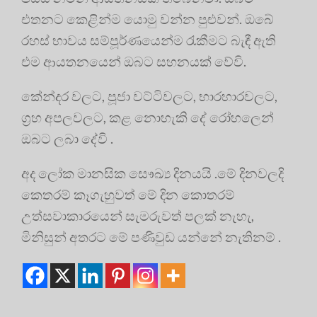
එතනට කෙළින්ම යොමු වන්න පුළුවන්. ඔබේ
රහස්‍ භාවය සම්පූර්ණයෙන්ම රැකීමට බැඳී ඇති
එම ආයතනයෙන් ඔබට සහනයක් වේවි.
කේන්දර වලට, පූජා වට්ටිවලට, භාරහාරවලට,
ග්‍රහ අපලවලට, කළ නොහැකි දේ රෝහලෙන්
ඔබට ලබා දේවි .
අද ලෝක මානසික සෞඛ්‍ය දිනයයි .මේ දිනවලදි
කෙතරම් කෑගැහුවත් මේ දින කොතරම්
උත්සවාකාරයෙන් සැමරුවත් පලක් නැහැ,
මිනිසුන් අතරට මේ පණිවුඩ යන්නේ නැතිනම් .