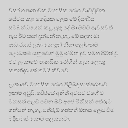
වසර ගණනාවක් මානසික රෝග වාට්ටුවක
සේවය කළ හෙදියක ලෙස මේ දියණිය
සම්බන්ධයෙන් කළ යුතු දේ මා මවට පැවසුවත්
ඇය ඊට කන් දුන්නේ නැහැ. මේ සඳහා මා
ආධාරයක් ලබා නොදුන් නිසා ලෝභකම
ලෝබකම යනුවෙන් මුමුණමින් දුව සමඟ පිටත් වූ
මව ලංකාවේ මානසික රෝගීන් ගැන ලොකු
කතන්දරයක් තමයි කිව්වෙ.
ලංකාවේ මානසික රෝග පිළිබඳ සාක්ෂරතාව
ඉතාම අඩුයි. ශරීරයේ අනිත් අවයව වගේ ම
මනසත් ලෙඩ වෙන බව අපේ මිනිසුන් තේරුම්
ගන්නේ නැහැ. තේරුම් ගත්තත් මනස ලෙඩ වීම
මදිකමක් කොට සලකනවා.