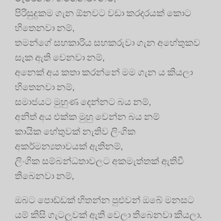
පිරිසුදුකම ගැන ඕනවට වඩා කරදරයක් කොට
හිතෙනවා නම්,
තමන්ගේ සහකාරිය සහකරුවා ගැන අහේතුකව
සැක ඇති වෙනවා නම්,
අනෙක් අය කතා කරන්නේ මම ගැන ය කියලා
හිතෙනවා නම්,
සමාජයට මුහුණ දෙන්නට බය නම්,
අනිත් අය එක්ක මුහු වෙන්න බය නම්
කායික හේතුවක් නැතිව ලිංගික
අකර්මන්‍යතාවයක් ඇතිනම්,
ලිංගික සම්බන්ධතාවලට අකමැත්තක් ඇතිවී
තිබෙනවා නම්,
ඔබට පොඩ්ඩක් හිතන්න පුළුවන් ඔබේ මනසට
යම් කිසි ගැටලුවක් ඇති වෙලා තිබෙනවා කියලා.