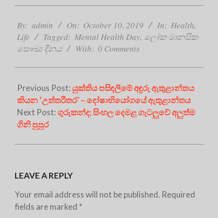
2019-
10-
By:
admin
On:
October 10, 2019
In:
Health
,
10
Life
Tagged:
Mental Health Day
,
ලෝක මානසික
සෞඛ්‍ය දිනය
With:
0 Comments
Previous Post:
යුක්තිය පසිඳලීමේ අඳුරු ඇතුළාන්තය
කියන ‘උත්තරීතර’ – දෝෂාභියෝගයේ ඇතුළාන්තය
Next Post:
ගුරුකන්ද; සිංහල දෙමළ ගැටලුවේ අලුත්ම
ගිනි පුපුර
LEAVE A REPLY
Your email address will not be published.
Required
fields are marked
*