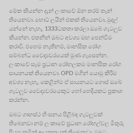
මේක කියන්න දැන් ලංකාවේ ඕන තරම් තැන්
තියෙනවා. හොට් ලයින් එකක් තියෙනවා, මුදල්
යන්නේ නැහැ. 1333ටකතා කරලා ඔබේ ගැටලුව
කියන්න. එතනින් ඔබට අවශ්‍ය මඟ පෙන්වීම
කරාවි. එහෙම නැතිනම්, මානසික රෝග
සම්බන්ධ වෛද්‍යවරයෙක් මුණ ගැසෙන්න.
ලංකාවේ සෑම ප්‍රධාන රෝහලකම මානසික රෝග
සායනයක් තියෙනවා. OPD මගින් යොමු කිරීම
අවශ්‍ය නැහැ. කෙළින්ම ඒ සායනයට ගොස් ඔබේ
ගැටලුව වෛද්‍යවරයෙකුට හෝ හෙදියකට ප්‍රකාශ
කරන්න.
ඔබට ගෘහස්ථ හිංසනය පිළිබඳ ගැටලූවක්
තිබෙනවා නම් ලංකාවේ ප්‍රධාන රෝහල්වල මිතුරු
පියස නමින් ආයතනයක් තිබෙනවා. ඔබට