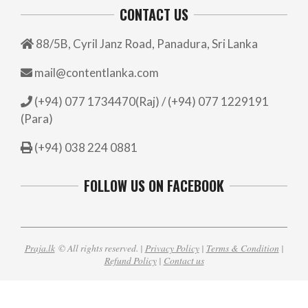
CONTACT US
88/5B, Cyril Janz Road, Panadura, Sri Lanka
mail@contentlanka.com
(+94) 077 1734470(Raj) / (+94) 077 1229191
(Para)
(+94) 038 224 0881
FOLLOW US ON FACEBOOK
Praja.lk
© All rights reserved. |
Privacy Policy
|
Terms & Condition
|
Refund Policy
|
Contact us