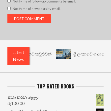
Notify me of follow-up comments by email.
Notify me of new posts by email.
Latest
නත් යථාර්ථයකට කවුළුවක්
ශ්‍රී ලංකාවේ ණය ශ්‍රේණිග
News
TOP RATED BOOKS
කතා කරන බළලා
රු
130.00