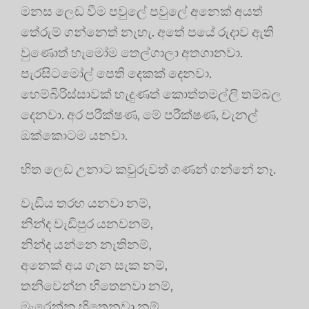
මනස ලෙඩ වීම පවුලේ පවුලේ අනෙක් අයත්
තේරුම් ගන්නෙත් නැහැ. අතේ පයේ රුදාව ඇති
වුණොත් හැමෝම තෙල්ගාලා අතගානවා.
පැරසිටමෝල් පෙති දෙකක් දෙනවා.
හෙම්බිරිස්සාවක් හැදුණත් කොත්තමල්ලි තම්බල
දෙනවා. අර පරීක්ෂණ, මේ පරීක්ෂණ, චැනල්
ඔක්කොටම යනවා.
හිත ලෙඩ උනාට කවුරුවත් ගණන් ගන්නේ නෑ.
වැඩිය තරහ යනවා නම්,
නින්ද වැඩිපුර යනවනම්,
නින්ද යන්නෙ නැතිනම්,
අනෙක් අය ගැන සැක නම්,
තනිවෙන්න හිතෙනවා නම්,
මැරෙන්න හිතෙනවා නම්,