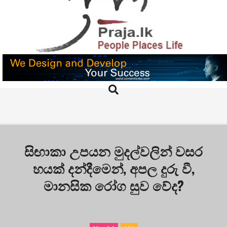
Skip
to
content
PRAJA.LK
Search
Primary
Navigation
Menu
සිඟාකා උපයන මුදල්වලින් වසර
හයක් දන්දීමෙන්, අපල දුරු වී,
මානසික රෝග සුව වේද?