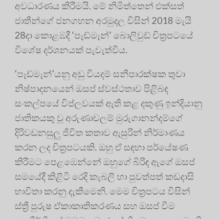
අවධාරණය කිරීමයි. මේ නිමිත්තෙන් එක්සත්
ජාතීන්ගේ ජනගහන අරමුදල විසින් 2018 මැයි
28දා කොළඹදී ‘පෑඩ්මෑන්’ බොලිවුඩ් චිත්‍ර‍පටයේ
විශේෂ දර්ශනයක් පැවැත්වීය.
‘පෑඩ්මෑන්’යනු අඩු වියදම් සනීපාරක්ෂක තුවා
නිෂ්පාදනයෙන් ඔසප් ස්වස්ථතාව පිළිබඳ
සංකල්පයේ විප්ලවයක් ඇති කළ දකුණු ඉන්දියානු
ජාතිකයකු වූ අරුණාචලම් මුරුගානන්දම්ගේ
දිරිවඩනසුලු ජීවිත කතාව ඇසුරින් නිර්මාණය
කරන ලද චිත්‍ර‍පටයකි. ඔහු ඒ සඳහා පර්යේෂණ
කිරීමට පෙළඹෙන්නේ ඔහුගේ බිරිඳ ඇගේ ඔසප්
සමයේදී කිළිටි රෙදි කැබලි හා පුවත්පත් කඩදාසි
භාවිතා කරනු දැකීමෙනි. මෙම චිත්‍ර‍පටය විසින්
ස්ත්‍රී පුරුෂ ඒකාකෘතිකරණය සහ ඔසප් වීම