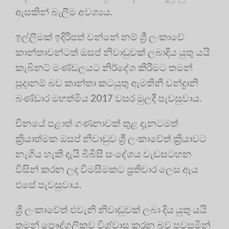
ඇසකින් බැලීම අවශ්‍යය.
ඉල්ලීමක් ඉදිරිපත් වන්නේ නම් ශ්‍රී ලංකාවේ
කාන්තාවන්ටත් ඔසප් නිවාඩුවක් ලබාදිය යුතු යයි
කැබිනට් මණ්ඩලයට නිර්දේශ කිරීමට තමන්
සූදානම් බව කාන්තා කටයුතු ඇමතිනී චන්ද්‍රානි
බණ්ඩාර මහත්මිය 2017 වසර මුලදී පැවසුවාය.
චීනයේ පළාත් ගණනාවක් තුළ දැනටමත්
ක්‍රියාත්මක ඔසප් නිවාඩුව ශ්‍රී ලංකාවේත් ක්‍රියාවට
නැගිය හැකි දැයි බීබීසී සංදේශය වැඩසටහන
විසින් කරන ලද විමසීමකට ප්‍ර‍තිචාර ලෙස ඇය
එසේ පැවසුවාය.
ශ්‍රී ලංකාවේත් එවැනි නිවාඩුවක් ලබා දිය යුතු යයි
තමන් පෞද්ගලිකව විශ්වාස කරන බව පවසමින්