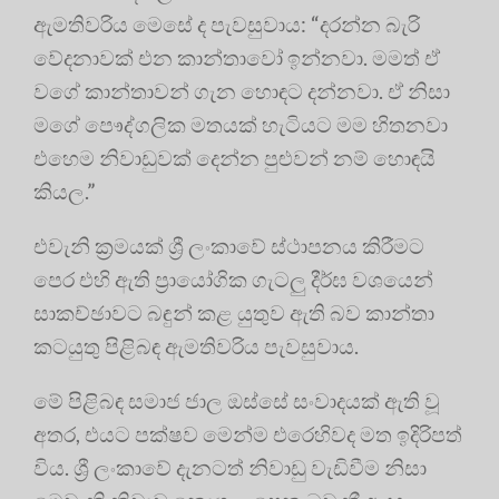
ඇමතිවරිය මෙසේ ද පැවසුවාය: “දරන්න බැරි
වේදනාවක් එන කාන්තාවෝ ඉන්නවා. මමත් ඒ
වගේ කාන්තාවන් ගැන හොඳට දන්නවා. ඒ නිසා
මගේ පෞද්ගලික මතයක් හැටියට මම හිතනවා
එහෙම නිවාඩුවක් දෙන්න පුළුවන් නම් හොඳයි
කියල.”
එවැනි ක්‍රමයක් ශ්‍රී ලංකාවේ ස්ථාපනය කිරීමට
පෙර එහි ඇති ප්‍රායෝගික ගැටලු දීර්ඝ වශයෙන්
සාකච්ඡාවට බඳුන් කළ යුතුව ඇති බව කාන්තා
කටයුතු පිළිබඳ ඇමතිවරිය පැවසුවාය.
මේ පිළිබඳ සමාජ ජාල ඔස්සේ සංවාදයක් ඇති වූ
අතර, එයට පක්ෂව මෙන්ම එරෙහිවද මත ඉදිරිපත්
විය. ශ්‍රී ලංකාවේ දැනටත් නිවාඩු වැඩිවීම නිසා