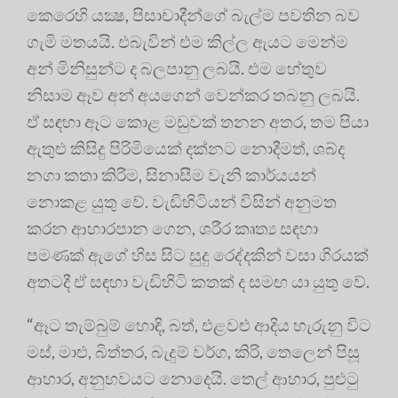
කෙරෙහි යක්‍ෂ, පිසාචාදීන්ගේ බැල්ම පවතින බව
ගැමි මතයයි. එබැවින් එම කිල්ල ඇයට මෙන්ම
අන් මිනිසුන්ට ද බලපානු ලබයි. එම හේතුව
නිසාම ඈව අන් අයගෙන් වෙන්කර තබනු ලබයි.
ඒ සඳහා ඈට කොළ මඩුවක්‌ තනන අතර, තම පියා
ඇතුළු කිසිදු පිරිමියෙක්‌ දක්‌නට නොදීමත්, ශබ්ද
නගා කතා කිරීම, සිනාසීම වැනි කාර්යයන්
නොකළ යුතු වේ. වැඩිහිටියන් විසින් අනුමත
කරන ආහාරපාන ගෙන, ශරීර කෘත්‍ය සඳහා
පමණක්‌ ඇගේ හිස සිට සුදු රෙද්දකින් වසා ගිරයක්‌
අතටදී ඒ සඳහා වැඩිහිටි කතක්‌ ද සමඟ යා යුතු වේ.
“ඈට තැම්බුම් හොඳි, බත්, එළවළු ආදිය හැරුනු විට
මස්‌, මාළු, බිත්තර, බැදුම් වර්ග, කිරි, තෙලෙන් පිසූ
ආහාර, අනුභවයට නොදෙයි. තෙල් ආහාර, පුළුටු