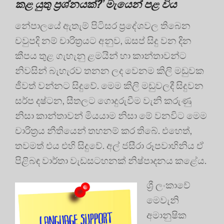
කළ යුතු ප්‍රශ්නයක්?’ මැයෙන් පළ විය
නේපාලයේ ඇතැම් පිටිසර ප්‍රදේශවල තිබෙන
චවුපදි නම් චාරිත්‍ර‍යට අනුව, ඔසප් සිදු වන දින
කීපය තුළ ගැහැනු ළමයින් හා කාන්තාවන්ට
නිවසින් බැහැරව තනන ලද වෙනම කිලි මඩුවක
ජීවත් වන්නට සිදුවේ. මෙම කිලි මඩුවලදී සිදුවන
සර්ප දෂ්ටන, සීතලට ගොදුරුවීම වැනි කරුණු
නිසා කාන්තාවන් මියයාම නිසා මේ වනවිට මෙම
චාරිත්‍ර‍ය නීතියෙන් තහනම් කර තිබේ. එහෙත්,
තවමත් එය එහි සිදුවේ. අල් ජසීරා රූපවාහිනිය ඒ
පිළිබඳ වාර්තා වැඩසටහනක් නිෂ්පාදනය කළේය.
ශ්‍රී ලංකාවේ
මෙවැනි
අමානුෂික