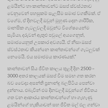
ළමයින්ට හා කාන්තාවන්ට ඔසප් ස්වස්ථතාව
වෙනුවෙන් පහසුකම් සැලසීම සමාජ වගකීමක්. ඒ
වගේම, ඒ දිනවලදී ඔවුන් මුහුණ දෙන ශාරීරික,
මානසික ගැටලුවලදී ඔවුන්ට විශේෂයෙන්ම
සැමියා, දරුවන් ඇතුළු පවුලේ අයගෙනුත්,
සමාජයෙනුත් උපකාර අවශ්‍යයි. ඒ නිසා ඔසප්
ස්වස්ථතාව කියන්නෙ කාන්තාවන්ගේ ගැටලුවක්
නෙමෙයි. එය සමාජමය කාරණයක්.”
කාන්තාවන් සිය ජීවිත කාලය තුළදී දින 2500 –
3000 අතර කාලයක් ඔසප් වීම සමඟ ගත කරන
බව වෛද්‍ය අසන්ති ප්‍ර‍නාන්දු බලපිටිය පෙන්වා
දුන්නාය. එබැවින් එම දිනවලදී ඔවුන්ගේ ජීවිතය
ගත වන ආකාරය කාන්තාවන්ගේ හා ගැහැණු
ළමයින්ගේ හැකියාවන් සහ ජීවිත මල් ඵල ගන්වා