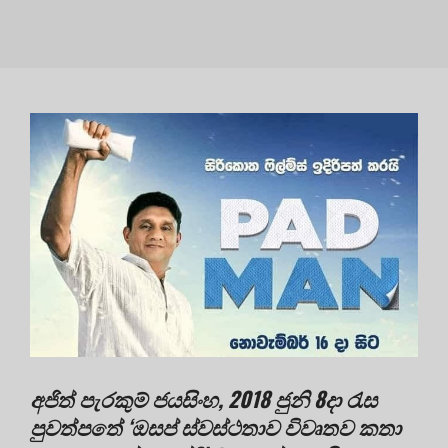
අජිත් පැරකුම් ජයසිංහ, 2018 ජුනි 8දා රැස
පුවත්පතේ ‘ඔසප් ස්වස්ථතාව විවෘතව කතා