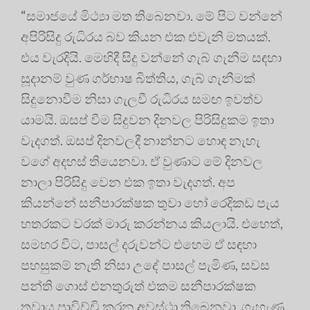
“සමාජයේ මිථ්‍යා මත තිබෙනවා. මේ පිට වන්නේ
අපිරිසිදු රුධිරය බව කියන එක එවැනි මතයක්.
එය වැරදියි. මෙහිදී සිදු වන්නේ ගැබ් ගැනීම සඳහා
සූදානම් වුණ ගර්භාෂ බිත්තිය, ගැබ් ගැනීමක්
සිදුනොවීම නිසා ගැලවී රුධිරය සමඟ ඉවත්ව
යාමයි. ඔසප් වීම සිදුවන දිනවල පිරිසිදුකම ඉතා
වැදගත්. ඔසප් දිනවලදී නාන්නට හොඳ නැහැ
වගේ අදහස් තියෙනවා. ඒ වුණාට මේ දිනවල
නාලා පිරිසිදු වෙන එක ඉතා වැදගත්. අප
කියන්නේ සනීපාරක්ෂක තුවා හෝ රෙදිකඩ පැය
හතරකට වරක් මාරු කරන්නය කියලායි. එහෙත්,
සමහර විට, පාසල් දරුවන්ට එහෙම ඒ සඳහා
පහසුකම් නැති නිසා උදේ පාසල් පැමිණ, සවස
පන්ති ගොස් එනතුරුත් එකම සනීපාරක්ෂක
තුවාය පාවිච්චි කරන අවස්ථා තිබෙනවා. ගැහැණු