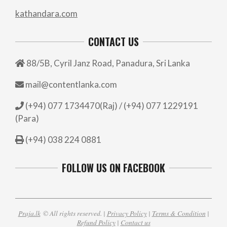
kathandara.com
CONTACT US
88/5B, Cyril Janz Road, Panadura, Sri Lanka
mail@contentlanka.com
(+94) 077 1734470(Raj) / (+94) 077 1229191
(Para)
(+94) 038 224 0881
FOLLOW US ON FACEBOOK
Praja.lk
© All rights reserved. |
Privacy Policy
|
Terms & Condition
|
Refund Policy
|
Contact us