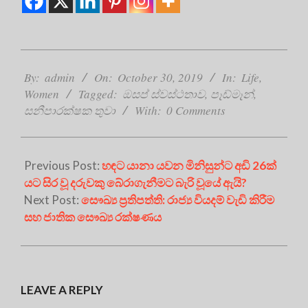
2019-
10-
By:
admin
On:
October 30, 2019
In:
Life
,
30
Women
Tagged:
ඔසප් ස්වස්ථතාව
,
පෑඩ්මෑන්
,
සනීපාරක්ෂක තුවා
With:
0 Comments
Previous Post:
හඳට යානා යවන මිනිසුන්ට අඩි 26ක්
යට සිර වූ දරුවකු බේරාගැනීමට බැරි වූයේ ඇයි?
Next Post:
සෞඛ්‍ය ප්‍රතිපත්ති: රාජ්‍ය වියදම් වැඩි කිරීම
සහ ජාතික සෞඛ්‍ය රක්ෂණය
LEAVE A REPLY