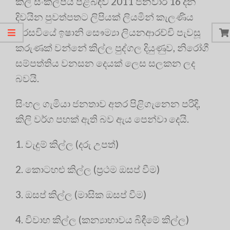
කිලි සංකල්පය පිළිබඳව 2011 ජනවාරි 16 දින
දිවයින පුවත්පතට ලිපියක් ලියමින් කැලණිය
සරසවියේ ඉෂානි සෞම්‍යා ලියනආරච්චි පැවසූ
කරුණක් වන්නේ කිල්ල පුද්ගල දියුණුව, නිරෝගී
සම්පත්තිය වනසන දෙයක්‌ ලෙස සලකන ලද
බවයි.
සිංහල ගැමියා ජනතාව අතර පිළිගැනෙන පරිදි,
කිලි වර්ග පහක් ඇති බව ඇය පෙන්වා දෙයි.
1. වැදුම් කිල්ල (දරු උපත්)
2. කොටහළු කිල්ල (ප්‍රථම ඔසප් වීම)
3. ඔසප් කිල්ල (මාසික ඔසප් වීම)
4. විවාහ කිල්ල (කන්‍යාභාවය බිඳීමේ කිල්ල)