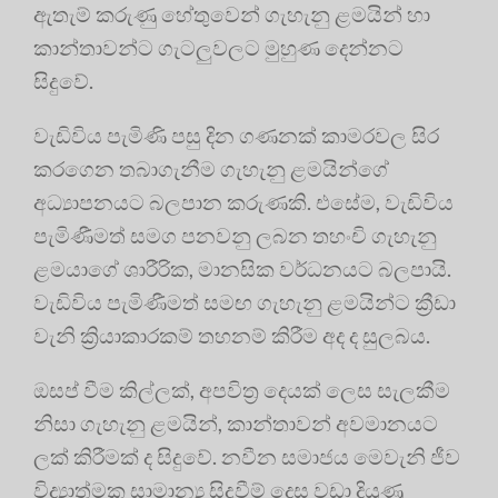
ඇතැම් කරුණු හේතුවෙන් ගැහැනු ළමයින් හා
කාන්තාවන්ට ගැටලුවලට මුහුණ දෙන්නට
සිදුවේ.
වැඩිවිය පැමිණි පසු දින ගණනක් කාමරවල සිර
කරගෙන තබාගැනීම ගැහැනු ළමයින්ගේ
අධ්‍යාපනයට බලපාන කරුණකි. එසේම, වැඩිවිය
පැමිණීමත් සමග පනවනු ලබන තහංචි ගැහැනු
ළමයාගේ ශාරීරික, මානසික වර්ධනයට බලපායි.
වැඩිවිය පැමිණීමත් සමඟ ගැහැනු ළමයින්ට ක්‍රීඩා
වැනි ක්‍රියාකාරකම් තහනම් කිරීම අද ද සුලබය.
ඔසප් වීම කිල්ලක්, අපවිත්‍ර‍ දෙයක් ලෙස සැලකීම
නිසා ගැහැනු ළමයින්, කාන්තාවන් අවමානයට
ලක් කිරීමක් ද සිදුවේ. නවීන සමාජය මෙවැනි ජීව
විද්‍යාත්මක සාමාන්‍ය සිදුවීම් දෙස වඩා දියුණු