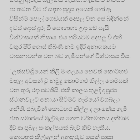
පා තබන විට ඒ සඳහා සුදුසු අයෙක්‌ හෝ ඈ
විසින්ම පොල් ගෙඩියක්‌ දෙපලු වන සේ බිඳින්නේ
ද වස්‌ දොස්‌ දුරු වී සෞභාග්‍ය උදා වේ යෑයි
විශ්වාසයක්‌ නිසාය. එය හරියටම දෙපලු වී එහි
වතුර පිරී ගොස්‌ තිබිණි නම් ඉදිරි අනාගතයම
වාසනාවන්ත වන බව ගැමියන්ගේ විශ්වාසය විය.
“උත්සවශ්‍රීයෙන් කිලි මංගල්‍යය හෙවත් කොටහළු
මඟුල අවසන් වූ නමුදු කොටහළු කිල්ල තෙමසක්‌
වන තුරු රඳා පවතියි. එකී කාලය තුළදී ද පූජ්‍ය
ස්‌ථානවලට නොයා සිටීමට ගැමියෝ වගබලා
ගනිති. එබැවින් කොටහළු කිල්ල ද ලාංකේය ගැමි
ජන සමාජයේ මුල්බැස ගෙන වර්තමානය දක්‌වාම
දිව ආ ප්‍රබල සංකල්පයක්‌ බැව් කිව හැකිය.
කොටහළු කිල්ලෙන් අනතුරුව මසක්‌ පාසා