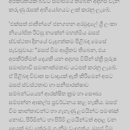
අපකීර්තියක් බවට සමාජයේ තිබෙන අදහස වැනි
කරුණු රැසක් අභියෝගයට ලක් කරනු ලැබේ.
‘එක්සත් ජාතීන්ගේ ජනගහන අරමුදලේ ශ්‍රී ලංකා
නියෝජිත රිට්සු නකේන් මහත්මිය ඔසප්
ස්වස්ථතා දිනයේ වැදගත්කම පිළිබඳ මෙසේ
පැවසුවාය: “ඔසප් වීම ආශ්‍රිතව තිබෙන, එය
අපකීර්තිමත් දෙයකි යන අදහස විසින් ස්ත්‍රී පුරුෂ
සමාජභාවී සමානාත්මතාව යටපත් කරනු ලැබේ.
ඒ පිළිබඳ විවෘත සංවාදයක් ඇති කිරීමෙන් අපට
ඔසප් ස්වස්ථතාව හා සනීපාරක්ෂාව
සම්බන්ධයෙන් ආරක්ෂිත ක්‍ර‍ම හා සෞඛ්‍ය
සම්පන්න ආකල්ප ප්‍ර‍වර්ධනය කළ හැකිය. ඔසප්
වීම කාන්තාවන්ට හා ගැහැණු ළමයින්ට පමණක්
නොව, පිරිමින්ට හා පිරිමි ළමයින්ටත් අදාළ වන
දෙයක් බව තේරුම් ගැනීම වැදගත්ය. ඔසප් වීම