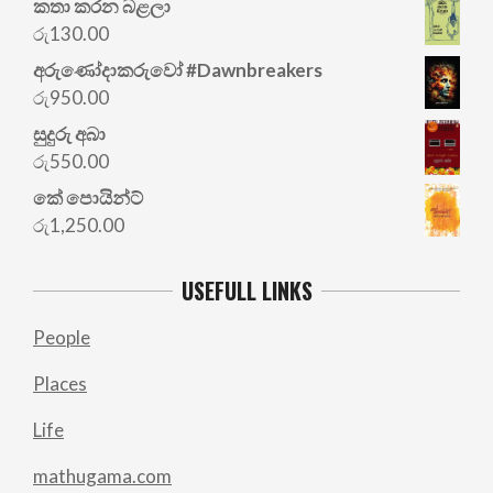
කතා කරන බළලා
රු
130.00
අරු‍ණෝදාකරුවෝ #Dawnbreakers
රු
950.00
සුදුරු අබා
රු
550.00
කේ පොයින්ට්
රු
1,250.00
USEFULL LINKS
People
Places
Life
mathugama.com