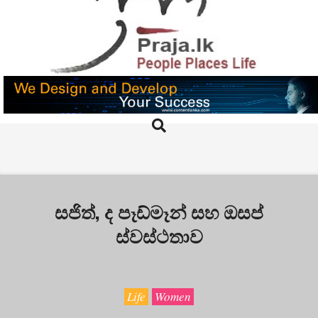
Skip
to
content
PRAJA.LK
Search
Primary
Navigation
Menu
සජිත්, ද පෑඩ්මෑන් සහ ඔසප්
ස්වස්ථතාව
Life
Women