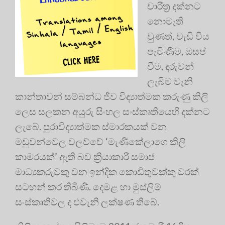
චාරිත්‍ර‍ දක්නට
නොමැති
වුණත්, වැඩි විය
පැමිණීම, ඔසප්
වීම, දරුවන්
ලැබීම වැනි
කාන්තාවන් සම්බන්ධ ජීව විද්‍යාත්මක කරුණු කිලි
ලෙස සලකන අයුරු සිංහල සංස්කෘතියෙහි දක්නට
ලැබේ. පුරාවිද්‍යාත්මක ස්මාරකයක් වන
මඩුවන්වෙල වලව්වේ ‘මැණිකේලාගෙ කිලි
කාමරයක්’ ඇති බව ක්‍රියාකාරී සමාජ
මාධ්‍යකරුවකු වන ඉන්දික කොඩිතුවක්කු වරක්
සටහන් කර තිබිණි. දෙමළ හා මුස්ලිම්
සංස්කෘතිවල ද එවැනි ලක්ෂණ තිබේ.