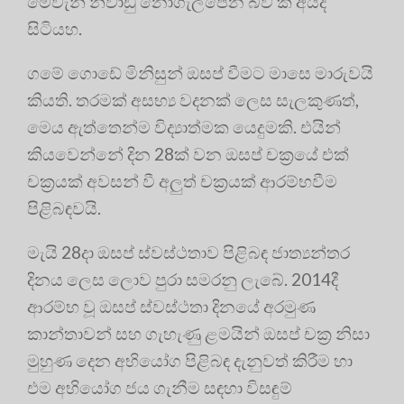
මෙවැනි නිවාඩු නොගැලපෙන බව කී අයද
සිටියහ.
ගමේ ගොඩේ මිනිසුන් ඔසප් වීමට මාසෙ මාරුවයි
කියති. තරමක් අසභ්‍ය වදනක් ලෙස සැලකුණත්,
මෙය ඇත්තෙන්ම විද්‍යාත්මක යෙදුමකි. එයින්
කියවෙන්නේ දින 28ක් වන ඔසප් චක්‍රයේ එක්
චක්‍ර‍යක් අවසන් වී අලුත් චක්‍ර‍යක් ආරම්භවීම
පිළිබඳවයි.
මැයි 28දා ඔසප් ස්වස්ථතාව පිළිබඳ ජාත්‍යන්තර
දිනය ලෙස ලොව පුරා සමරනු ලැබේ. 2014දී
ආරම්භ වූ ඔසප් ස්වස්ථතා දිනයේ අරමුණ
කාන්තාවන් සහ ගැහැණු ළමයින් ඔසප් චක්‍ර‍ නිසා
මුහුණ දෙන අභියෝග පිළිබඳ දැනුවත් කිරීම හා
එම අභියෝග ජය ගැනීම සඳහා විසඳුම්