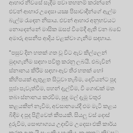
ආහාර නිවසේ සෑදීම පවා තහනම් කරන්නේ
එවන් ආහාර උදෙසා යක්‍ෂ පිසාචාදීන්ගේ ඇල්ම
බැල්ම රැඳෙන නිසාය. එවන් ආහාර අනුභවයට
නොදෙන්නේ මාසික ඔසප් වීමේදී ඇති වන බඩේ
අමාරු අසනීප ආදිය වළක්‌වා ගැනීම සඳහාය.
“පසුව දින හතක්‌ ගත වූ විට ඈව කිල්ලෙන්
මුදාගැනීම සඳහා පවිත්‍ර කරනු ලබයි. එබැවින්
ස්‌නානය කිරීම සඳහා ඈව තිර හතක්‌ හෝ
කිහිපයක්‌ ඇතුළත සිටුවා තැබීම, දෙවියන්ට පුද
පූජා පැවැත්වීම, පහන් දැල්වීම, වී ගොඩක්‌ මත
තබා ස්‌නානය කරවීම, සුදු මල් දැමූ වතුර
කළයකින් නෑවීම, අවසානයේදී එම මැටි කළය
බිඳීම ද පුද පිළිවෙත් කීපයකි. සියලු වස්‌ දොස්‌
දුරුවීම, සෞභාග්‍යය උදාවීම උදෙසා එකී කාර්ය
කරනු ඇතැයි සැලකිය හැකිය. නැකතට නිවසට