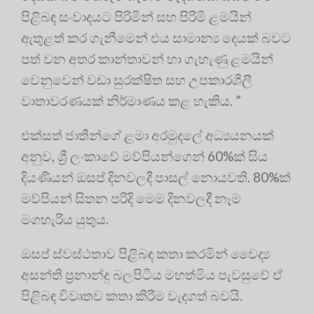
පිළිබඳ සංවාදයට පිරිමින් සහ පිරිමි ළමයින්
ඇතුළත් කර ගැනීමෙන් එය සාමාන්‍ය දෙයක් බවට
පත් වන අතර කාන්තාවන් හා ගැහැණු ළමයින්
වෙනුවෙන් වඩා සුරක්ෂිත සහ උපකාරශීලී
වාතාවරණයක් නිර්මාණය කළ හැකිය. ”
එක්සත් ජාතීන්ගේ ළමා අරමුදලේ අධ්‍යයනයක්
අනුව, ශ්‍රී ලංකාවේ මව්පියන්ගෙන් 60%ක් සිය
දියණියන් ඔසප් දිනවලදී පාසල් නොයවති. 80%ක්
මව්පියන් සිතන පරිදි මෙම දිනවලදී නෑම
මගහැරිය යුතුය.
ඔසප් ස්වස්ථතාව පිළිබඳ කතා කරමින් වෛද්‍ය
අසන්ති ප්‍ර‍නාන්දු බලපිටිය මහත්මිය පැවසුවේ ඒ
පිළිබඳ විවෘතව කතා කිරීම වැදගත් බවයි.