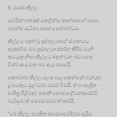
5. මරණ කිල්ල
මෙයින් හතරක් කෙලින්ම කාන්තාවන් සමඟ
මෙන්ම රුධිරය සමඟ ද සම්බන්ධය.
කිල්ලට බඳුන් වූ පුද්ගලයාගේ ස්‌ථානයට
ඇතුළුවීම, එම පුද්ගලයා ස්‌පර්ශ කිරීම වැනි
කටයුතු නිසා කිල්ලට බඳුන් වන බව පොදු
විශ්වාසය වන බව ඇය පවසයි.
කොටහළු කිල්ල ලෙස සැලකෙන්නේ ගැහැනු
ළමයකුට මුල් වරට ඔසප් වීමයි. ඒ හා ආශ්‍රිත
චාරිත්‍ර‍ පිළිබඳව ඉෂානි සෞම්‍යා ලියනආරච්චි
වැඩිදුරටත් මෙසේ සටහන් කරයි.
“මේ කිල්ල පවතින අවස්‌ථාවේදී එම දැරිය