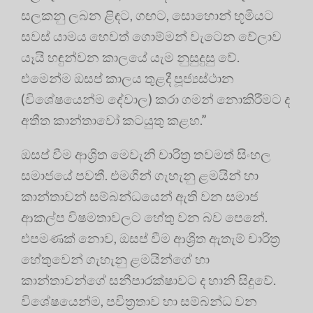
සලකනු ලබන ළිඳට, ගඟට, සොහොන් භූමියට
සවස්‌ යාමය හෙවත් ගොම්මන් වැටෙන වේලාව
යෑයි හඳුන්වන කාලයේ යැම නුසුදුසු වේ.
එමෙන්ම ඔසප් කාලය තුළදී පූජ්‍යස්‌ථාන
(විශේෂයෙන්ම දේවාල) කරා ගමන් නොකිරීමට ද
අතීත කාන්තාවෝ කටයුතු කළහ.”
ඔසප් වීම ආශ්‍රිත මෙවැනි චාරිත්‍ර‍ තවමත් සිංහල
සමාජයේ පවතී. එමගින් ගැහැනු ළමයින් හා
කාන්තාවන් සම්බන්ධයෙන් ඇති වන සමාජ
ආකල්ප විෂමතාවලට හේතු වන බව පෙනේ.
එපමණක් නොව, ඔසප් වීම ආශ්‍රිත ඇතැම් චාරිත්‍ර‍
හේතුවෙන් ගැහැනු ළමයින්ගේ හා
කාන්තාවන්ගේ සනීපාරක්ෂාවට ද හානි සිදුවේ.
විශේෂයෙන්ම, පවිත්‍ර‍තාව හා සම්බන්ධ වන