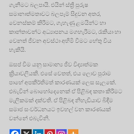
ගැනීමට බලපායි. එයින් ස්ත්‍රී පුරුෂ
සමානාත්මතාවට බලපෑම් සිදුවන අතර,
වෙනස්කම් කිරීමට, ගැහැණු ළමයින්ට හා
කාන්තාවන්ට අධ්‍යාපනය මගහැරීමට, රැකියා හා
වෙනත් ජීවන අවස්ථා අහිමි වීමට හේතු විය
හැකියි.
ඔසප් වීම යනු සාමාන්‍ය ජීව විද්‍යාත්මක
ක්‍රියාවලියකි. එසේ වෙතත්, එය ලොව පුරාම
පාහේ අපකීර්තිමත් කාරණයක් ලෙස සැලකේ.
එබැවින් බොහෝදෙනෙක් ඒ පිළිබඳ කතා කිරීමට
මැලිකමක් දක්වති. ඒ පිළිබඳ නිහැඬියාව බිඳීම
සමාජ සංවර්ධනයට ඉවහල් වන කාරණයක්
වන්නේ එබැවිනි.