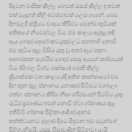
සිදුවන මාසික කිල්ල හෙවත් ඔසප් කිල්ල ද තවත්
එක්‌ වැදගත් කිලි අවස්‌ථාවක්‌ ලෙස ගැනේ. මෙම
දිනවලදී ස්‌ත්‍රියට වාසය කිරීමට මෙන්ම කුටියක්‌
අතීතයේ නිවෙස්‌වල විය. එම කාලය ඇතුළතදී
ඇය ගෙදර දොරේ කටයුතුවලට සහභාගි නොවී
එම කුටිය තුළ විසිය යුතු වූ අතර ඇය සඳහා
ආහාරපාන සැපයීම ගෙදර සෙසු අයගේ කාර්යයක්‌
විය. (සිංහල විශ්ව කෝෂය) මෙකී කිල්ල
ක්‍රියාත්මක වන කාලයේදී අතීත කාන්තාවෝ එම
දින තුන තුළ ස්‌නානය නොකර සිටීමට වගබලා
ගත්හ. ස්‌නානය කිරීම නිසා ශරීරයෙන් පිටවිය යුතු
රුධිර ප්‍රමාණය ඉවත් නොවී ඒවා ගර්භාෂය තුළ
ඉතිරි වී ගර්භාෂ පිළිකා ආදී අවදානම්
තත්ත්වයනට මුහුණ දීමට සිදුවන බව ඔවුන්ගේ
පිළිගැනීමයි. යක්‍ෂ, පිසාචාදීන් සිටිනවා යෑයි