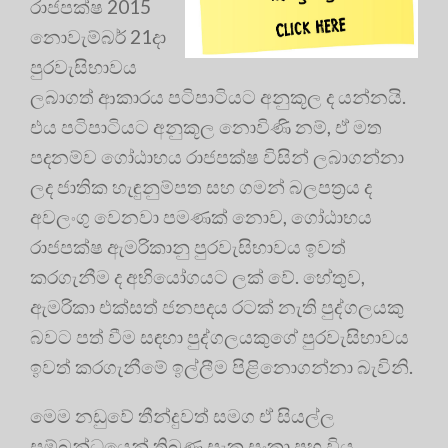
රාජපක්ෂ 2015
නොවැම්බර් 21දා
පුරවැසිභාවය
ලබාගත් ආකාරය පටිපාටියට අනුකූල ද යන්නයි.
එය පටිපාටියට අනුකූල නොවිණි නම්, ඒ මත
පදනම්ව ගෝඨාභය රාජපක්ෂ විසින් ලබාගන්නා
ලද ජාතික හැඳුනුම්පත සහ ගමන් බලපත්‍රය ද
අවලංගු වෙනවා පමණක් නොව, ගෝඨාභය
රාජපක්ෂ ඇමරිකානු පුරවැසිභාවය ඉවත්
කරගැනීම ද අභියෝගයට ලක් වේ. හේතුව,
ඇමරිකා එක්සත් ජනපදය රටක් නැති පුද්ගලයකු
බවට පත් වීම සඳහා පුද්ගලයකුගේ පුරවැසිභාවය
ඉවත් කරගැනීමේ ඉල්ලීම පිළිනොගන්නා බැවිනි.
මෙම නඩුවේ තීන්දුවත් සමග ඒ සියල්ල
සම්බන්ධයෙන් තිබුණු සැක සංකා පහ විය.