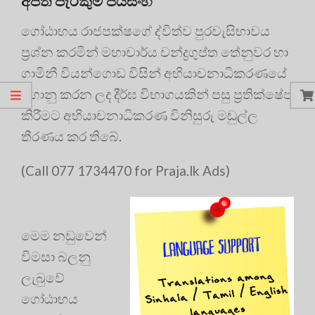
ගෝඨාභය රාජපක්ෂගේ ද්විත්ව පුරවැසිභාවය
ප්‍රශ්න කරමින් මහාචාර්ය චන්ද්‍රගුප්ත තේනුවර හා
ගාමිනී වියන්ගොඩ විසින් අභියාචනාධිකරණයේ
ගොනු කරන ලද දීර්ඝ විභාගයකින් පසු ප්‍රතික්ෂේප
කිරීමට අභියාචනාධිකරණ විනිසුරු මඬුල්ල
තීරණය කර තිබේ.
(Call 077 1734470 for Praja.lk Ads)
මෙම නඩුවෙන්
විමසා බලනු
ලැබුවේ
ගෝඨාභය