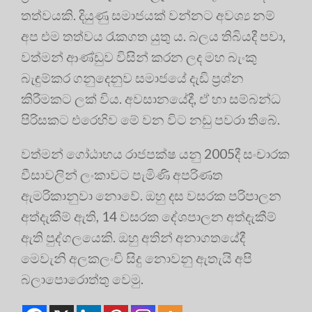
තත්වයකි. දියුණු සමාජයක් වන්නට අවශ්‍ය නම්
අප එම තත්වය රැකගත යුතු ය. බලය තිබියදී පවා,
වත්මන් ආණ්ඩුව විසින් කරන ලද මහ බැංකු
බැඳුම්කර ගනුදෙනුව සමාජයේ දැඩි ප්‍රශ්න
කිරීමකට ලක් විය. අවසානයේදී, ඒ හා සම්බන්ධ
පිරිසකට එරෙහිව මේ වන විට නඩු පවරා තිබේ.
වත්මන් ගෝඨාභය රාජපක්ෂ යනු 2005දී සංචාරක
වීසාවලින් ලංකාවට පැමිණි අපරිණත
ඇමරිකානුවා නොවේ. ඔහු දස වසරක පරිපාලන
අත්දැකීම් ඇති, 14 වසරක දේශපාලන අත්දැකීම්
ඇති පුද්ගලයෙකි. ඔහු අතින් අනාගතයේදී
මෙවැනි අලකලංචි සිදු නොවනු ඇතැයි අපි
බලාපොරොත්තු වෙමු.