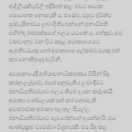
ආදී ලියකියවිලි ඉදිරිපත් කළ බවට සාධක
සොයාගත නොහැකි ය. එසේම, ඔහුට ද්විත්ව
පුරවැසිභාවය ලබා දී තිබෙන්නේ ජනාධිපති
මහින්ද රාජපක්ෂගේ බලය යටතේ ය. හේතුව, එම
වකවානුව වන විට අදාළ අමාත්‍යාංශයට
ඇමතිවරයකු හෝ අමාත්‍යාංශ ලේකම්වරයකු පත්
කර නොතිබුණු බැවිනි.
අවසානයේදී අභියාචනාධිකරණය විසින් සිදු
කරනු ලැබුවේ, එසේ අනුමැතිය ලබා දීමට
ජනාධිපතිවරයාට බලය තිබේ ද යන කරුණයි.
අමාත්‍ය මණ්ඩලයක් පත් කර නොමැති
අවස්ථාවක අමාත්‍ය බලතල සියල්ල
ජනාධිපතිවරයාට පැවරෙන්නේ ද යන්නයි. එය
ආණ්ඩුක්‍රම ව්‍යවස්ථා විග්‍රහයකි. එය සිදු කළ