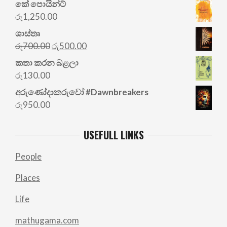
කේ පොයින්ට්
රු
1,250.00
ශාස්තෘ
Original
Current
රු
700.00
රු
500.00
price
price
කතා කරන බළලා
was:
is:
රු
130.00
රු700.00.
රු500.00.
අරු‍ණෝදාකරුවෝ #Dawnbreakers
රු
950.00
USEFULL LINKS
People
Places
Life
mathugama.com