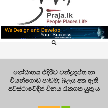
Skip
to
content
PRAJA.LK
Search
Primary
Navigation
Menu
ගෝඨාභය එදිරිව චන්ද්‍රගුප්ත හා
වියන්ගොඩ පාඩම; බලය අත ඇති
අවස්ථාවේදීත් විනය රැකගත යුතු ය