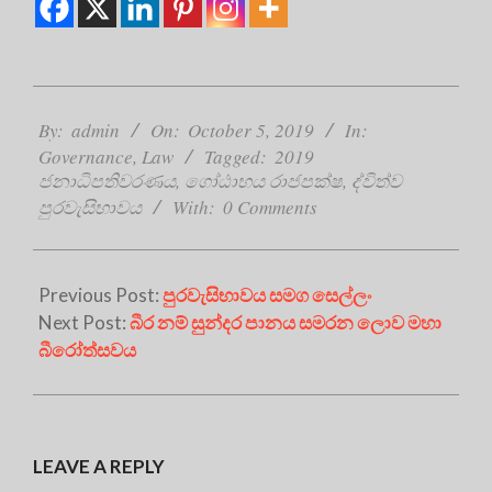
2019-
10-
By:
admin
On:
October 5, 2019
In:
05
Governance
,
Law
Tagged:
2019
ජනාධිපතිවරණය
,
ගෝඨාභය රාජපක්ෂ
,
ද්විත්ව
පුරවැසිභාවය
With:
0 Comments
Previous Post:
පුරවැසිභාවය සමග සෙල්ලං
Next Post:
බීර නම් සුන්දර පානය සමරන ලොව මහා
බීරෝත්සවය
LEAVE A REPLY