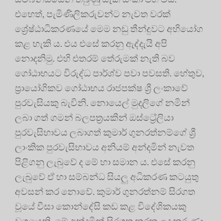
එහෙත්, පැමිණිලිකරුවන්ට නැවත වරක්
ශ්‍රේෂ්ඨාධිකරණයේ මෙම නඩු තීන්දුවට අභියෝග
කළ හැකි ය. එය එසේ කරනු ඇද්දැයි අපි
නොදනිමු. එහි එතරම් තේරුමක් නැති බව
ගෝඨාභයට විරුද්ධ පාර්ශ්ව පවා පවසති. හේතුව,
ප්‍රායෝගිකව ගෝඨාභය රාජපක්ෂ ශ්‍රී ලංකාවේ
පුරවැසියකු බැවිනි. නොයෙල් මුදලිගේ නමින්
ලබා ගත් ගමන් බලපත්‍රයකින් ඔස්ට්‍රේලියා
පුරවැසිභාවය ලබාගත් කුමාර් ගුනරත්නම්ගේ ශ්‍රී
ලාංකික පුරවැසිභාවය අනියම් අන්දමින් නැවත
පිළිගනු ලැබුවේ ද මේ හා සමාන ය. එසේ කරනු
ලැබුවේ ඒ හා සම්බන්ධ සියලු අධිකරණ කටයුතු
අවසන් කර නොවේ. කුමාර් ගුනරත්නම් සිරගත
වූයේ වීසා කොන්දේසි කඩ කළ විදේශිකයකු
වශයෙනි. මේ අන්දමින් සිරගත කරන ලද කරුණා