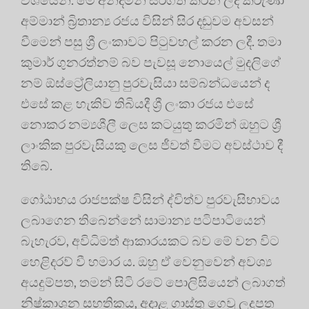
අම්මාන් බ්‍රිතාන්‍ය රජය විසින් සිර දඬුවම අවසන්
වීමෙන් පසු ශ්‍රී ලංකාවට පිටුවහල් කරන ලදී. තමා
කුමාර් ගුනරත්නම් බව පැවසූ නොයෙල් මුදලිගේ
නම් ඕස්ට්‍රේලියානු පුරවැසියා සම්බන්ධයෙන් ද
එසේ කළ හැකිව තිබියදී ශ්‍රී ලංකා රජය එසේ
නොකර නම්‍යශීලී ලෙස කටයුතු කරමින් ඔහුට ශ්‍රී
ලාංකික පුරවැසියකු ලෙස ජීවත් වීමට අවස්ථාව දී
තිබේ.
ගෝඨාභය රාජපක්ෂ විසින් ද්විත්ව පුරවැසිභාවය
ලබාගෙන තිබෙන්නේ සාමාන්‍ය පටිපාටියෙන්
බැහැරව, අවිධිමත් ආකාරයකට බව මේ වන විට
හෙළිදරව් වී හමාර ය. ඔහු ඒ වෙනුවෙන් අවශ්‍ය
අයදුම්පත, තමන් සිටි රටේ පොලිසියෙන් ලබාගත්
නිෂ්කාශන සහතිකය, අදාළ ගාස්තු ගෙවූ ලදුපත