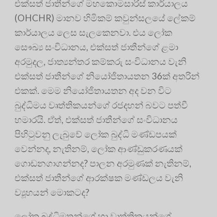
එක්සත් ජාතීන්ගේ මහකොමසාරිස් කාර්යාලය
(OHCHR) මානව හිමිකම් කවුන්සලයේ ලේකම්
කාර්යාලය ලෙස සැලකෙනවා. එය ලෝක
සෞඛ්‍ය සංවිධානය, එක්සත් ජාතීන්ගේ ළමා
අරමුදල, ජාත්‍යන්තර කම්කරු සංවිධානය වැනි
එක්සත් ජාතීන්ගේ නියෝජිතායතන 36ක් අතරින්
එකක්. මෙම නියෝජිතායතන අද වන විට
බුද්ධිමය වෘත්තිකයන්ගේ රජදහන් බවට පත්වී
හමාරයි. ඒත්, එක්සත් ජාතීන්ගේ සංවිධානය
පිහිටුවනු ලැබුවේ ලෝක බුද්ධි මණ්ඩපයක්
වෙන්නද, නැතිනම්, ලෝක ආණ්ඩුකරණයක්
ගොඩනගාගන්නද? පාලන අරමුණක් නැතිනම්,
එක්සත් ජාතීන්ගේ ආරක්ෂක මණ්ඩලය වැනි
ව්‍යූහයන් මොකටද?
ලෝක බුද්ධිමතුන්ගේ හා වෘත්තිකයන්ගේ