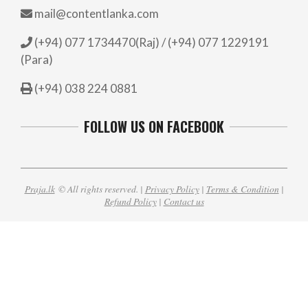
mail@contentlanka.com
(+94) 077 1734470(Raj) / (+94) 077 1229191
(Para)
(+94) 038 224 0881
FOLLOW US ON FACEBOOK
Praja.lk
© All rights reserved. |
Privacy Policy
|
Terms & Condition
|
Refund Policy
|
Contact us