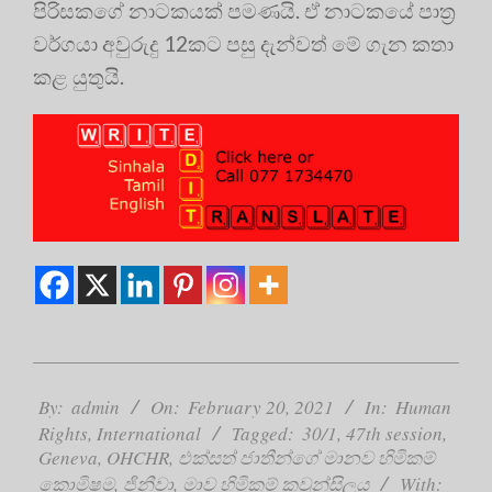
පිරිසකගේ නාටකයක් පමණයි. ඒ නාටකයේ පාත්‍ර
වර්ගයා අවුරුදු 12කට පසු දැන්වත් මේ ගැන කතා
කළ යුතුයි.
2021-
02-
By:
admin
On:
February 20, 2021
In:
Human
20
Rights
,
International
Tagged:
30/1
,
47th session
,
Geneva
,
OHCHR
,
එක්සත් ජාතීන්ගේ මානව හිමිකම්
කොමිෂම
,
ජිනීවා
,
මාව හිමිකම් කවුන්සිලය
With: