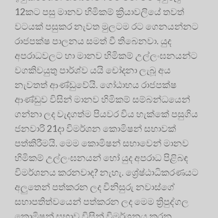
12කට පසු මානව හිමිකම් ක්‍රියාවලියේ තවත්
වටයක් පසුකර නැවත මුලටම රට ගෙනයන්නට
රාජපක්ෂ පාලනය සමත් වී තිබෙනවා. යුද
අපරාධවලට හා මානව හිමිකම් උල්ලංඝනයන්ට
වගකිවයුතු පාර්ශ්ව යයි චෝදනා ලැබූ අය
නැවතත් ආණ්ඩුවේයි. ගෝඨාභය රාජපක්ෂ
ආණ්ඩුව විසින් මානව හිමිකම් සම්බන්ධයෙන්
ගන්නා ලද වැදගත්ම පියවර විය හැක්කේ පසුගිය
ජනවාරි 21දා විමර්ශන කොමිෂන් සභාවක්
පත්කිරීමයි. මෙම කොමිෂන් සභාවෙන් මානව
හිමිකම් උල්ලංඝනයන් හෝ යුද අපරාධ පිළිබඳ
විමර්ශනය කරනවාද? නැහැ. ශ්‍රේෂ්ඨාධිකරණයට
අලුතෙන් පත්කරන ලද විනිසුරු නවාස්ගේ
සභාපතිත්වයෙන් පත්කරන ලද මෙම ත්‍රිපුද්ගල
කොමිෂන් සභාව විසින් විමර්ශනය කරනු