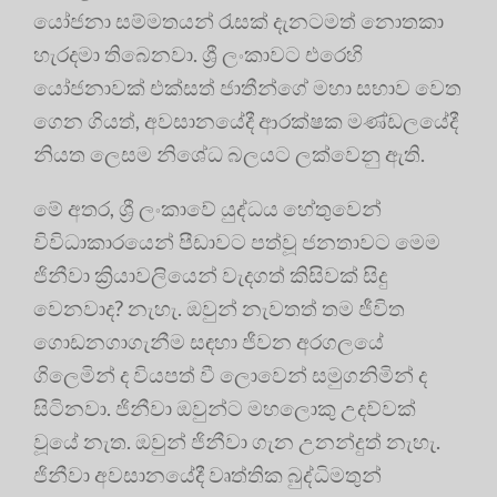
යෝජනා සම්මතයන් රැසක් දැනටමත් නොතකා
හැරදමා තිබෙනවා. ශ්‍රී ලංකාවට එරෙහි
යෝජනාවක් එක්සත් ජාතීන්ගේ මහා සභාව වෙත
ගෙන ගියත්, අවසානයේදී ආරක්ෂක මණ්ඩලයේදී
නියත ලෙසම නිශේධ බලයට ලක්වෙනු ඇති.
මේ අතර, ශ්‍රී ලංකාවේ යුද්ධය හේතුවෙන්
විවිධාකාරයෙන් පීඩාවට පත්වූ ජනතාවට මෙම
ජිනීවා ක්‍රියාවලියෙන් වැදගත් කිසිවක් සිදු
වෙනවාද? නැහැ. ඔවුන් නැවතත් තම ජීවිත
ගොඩනගාගැනීම සඳහා ජීවන අරගලයේ
ගිලෙමින් ද වියපත් වී ලොවෙන් සමුගනිමින් ද
සිටිනවා. ජිනීවා ඔවුන්ට මහලොකු උදව්වක්
වූයේ නැත. ඔවුන් ජිනීවා ගැන උනන්දුත් නැහැ.
ජිනීවා අවසානයේදී වෘත්තික බුද්ධිමතුන්