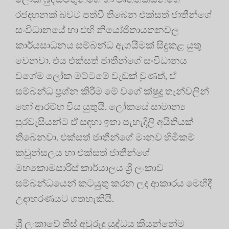
රජදහනක් බවට පත්වී තිබෙන එක්සත් ජාතීන්ගේ
සංවිධානයේ හා එහි නියෝජිතායතනවල
කාර්යසාධනය සම්බන්ධ ඇගයීමක් සිදුකළ යුතු
වෙනවා. එය එක්සත් ජාතීන්ගේ සංවිධානය
වගේම ලෝක මට්ටමේ වැඩක් වුණත්, ඒ
සම්බන්ධ ප්‍රශ්න කිරීම මේ වගේ ක්ෂුද්‍ර තැන්වලින්
හෝ ආරම්භ විය යුතුයි. ලෝකයේ සාමාන්‍ය
පුරවැසියන්ට ඒ සඳහා ඉතා පැහැදිලි අයිතියක්
තිබෙනවා. එක්සත් ජාතීන්ගේ මානව හිමිකම්
කවුන්සලය හා එක්සත් ජාතීන්ගේ
මහකොමසාරිස් කාර්යාලය ශ්‍රී ලංකාව
සම්බන්ධයෙන් කටයුතු කරන ලද ආකාරය මෙහිදී
උදාහරණයට ගතහැකියි.
ශ්‍රී ලංකාවේ තිස් අවුරුදු යුද්ධය කියන්නේම