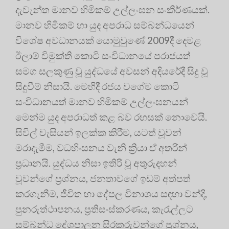
දැවැන්ත මානව හිමිකම් උල්ලංඝන සංකීර්ණයක්.
මානව හිමිකම් හා යුද අපරාධ සම්බන්ධයෙන්
විශේෂ අවධානයක් යොමුවුණේ 2009දී දෙමළ
ඊලාම් විමුක්ති කොටි සංවිධානයේ පරාජයත්
සමග සලකුණු වූ යුද්ධයේ අවසන් අදියරේදී සිදු වූ
සිදුවීම් නිසායි. මෙහිදී රජය වගේම කොටි
සංවිධානයත් මානව හිමිකම් උල්ලංඝනයන්
මෙන්ම යුද අපරාධත් කළ බව රහසක් නොවෙයි.
සිවිල් වැසියන් ඉලක්ක කිරීම, යටත් වූවන්
මරාදැමීම, වධහිංසනය වැනි ක්‍රියා ඒ අතරින්
ප්‍රධානයි. යුද්ධය නිසා ඉතිරි වූ අතුරුදහන්
වූවන්ගේ ප්‍රශ්නය, ජනතාවගේ ඉඩම් අත්පත්
කරගැනීම, ජීවිත හා දේපල විනාශය සඳහා වන්දි,
පුනරුත්ථාපනය, ප්‍රතිසංස්කරණය, කැරැල්ලට
සම්බන්ධ දේශපාලන සිරකරුවන්ගේ ප්‍රශ්නය,