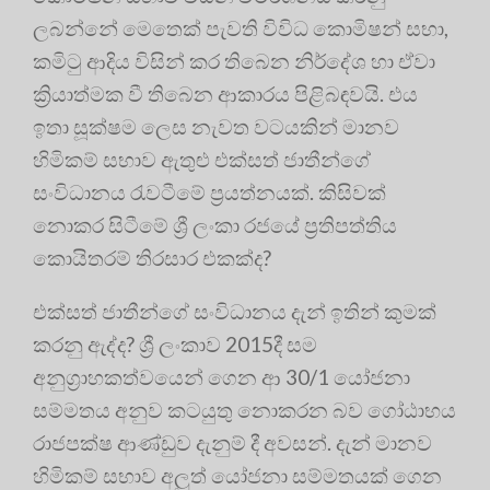
ලබන්නේ මෙතෙක් පැවති විවිධ කොමිෂන් සභා,
කමිටු ආදිය විසින් කර තිබෙන නිර්දේශ හා ඒවා
ක්‍රියාත්මක වී තිබෙන ආකාරය පිළිබඳවයි. එය
ඉතා සූක්ෂම ලෙස නැවත වටයකින් මානව
හිමිකම් සභාව ඇතුළු එක්සත් ජාතීන්ගේ
සංවිධානය රැවටීමේ ප්‍රයත්නයක්. කිසිවක්
නොකර සිටීමේ ශ්‍රී ලංකා රජයේ ප්‍රතිපත්තිය
කොයිතරම් තිරසාර එකක්ද?
එක්සත් ජාතීන්ගේ සංවිධානය දැන් ඉතින් කුමක්
කරනු ඇද්ද? ශ්‍රී ලංකාව 2015දී සම
අනුග්‍රාහකත්වයෙන් ගෙන ආ 30/1 යෝජනා
සම්මතය අනුව කටයුතු නොකරන බව ගෝඨාභය
රාජපක්ෂ ආණ්ඩුව දැනුම් දී අවසන්. දැන් මානව
හිමිකම් සභාව අලුත් යෝජනා සම්මතයක් ගෙන