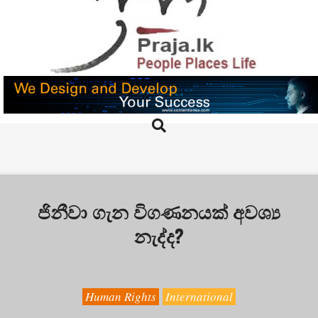
Skip
to
content
PRAJA.LK
Search
Primary
Navigation
Menu
ජිනීවා ගැන විගණනයක් අවශ්‍ය
නැද්ද?
Human Rights
International