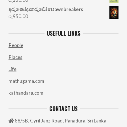
රු700.00.
රු500.00.
අරු‍ණෝදාකරුවෝ #Dawnbreakers
රු
950.00
USEFULL LINKS
People
Places
Life
mathugama.com
kathandara.com
CONTACT US
88/5B, Cyril Janz Road, Panadura, Sri Lanka