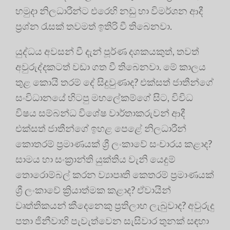
හමුදා නිලධාරීන්ට එරෙහි නඩු හා විමර්ශන ආදී
ප්‍රශ්න රැසක් තවමත් ඉතිරි වී තිබෙනවා.
යුද්ධය අවසන් වී දැන් පූර්ණ දශකයකුත්, තවත්
අවුරුද්දකටත් වඩා ගත වී තිබෙනවා. මේ කාලය
තුළ කොයි තරම් දේ සිදුවුණාද? එක්සත් ජාතීන්ගේ
සංවිධානයේ හිටපු මහලේකම්ගේ සිට, විවිධ
විෂය සම්බන්ධ විශේෂ වාර්තාකරුවන් ආදී
එක්සත් ජාතීන්ගේ ඉහළ පෙළේ නිලධාරීන්
කොතරම් ප්‍රමාණයක් ශ්‍රී ලංකාවේ සංචාරය කළාද?
සාමය හා සංක්‍රාන්ති යුක්තිය වැනි යෙදුම්
තොරොම්බල් කරන ව්‍යාපෘති කෙතරම් ප්‍රමාණයක්
ශ්‍රී ලංකාවේ ක්‍රියාත්මක කළාද? ඒවායින්
වෘත්තිකයන් කීදෙනෙකු ප්‍රතිලාභ ලැබුවාද? අවුරුදු
පතා ජිනීවාහි පැවැත්වෙන සැසිවාර තුනක් සඳහා