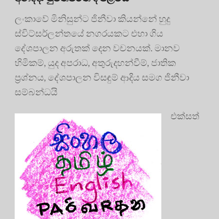
ලංකාවේ මිනිසුන්ට ජිනීවා කියන්නේ හුදු
ස්විට්සර්ලන්තයේ නගරයකට එහා ගිය
දේශපාලන අරුතක් දෙන වචනයක්. මානව
හිමිකම්, යුද අපරාධ, අතුරුදහන්වීම්, ජාතික
ප්‍රශ්නය, දේශපාලන විසඳුම් ආදිය සමග ජිනීවා
සම්බන්ධයි
එක්සත්