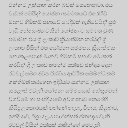
එන්නට උත්සාහ කරන බවක් පෙනෙනවා. එය
වැඩක් වෙයිද? යෝජනා සම්මතයට එරෙහිව
මානව හිමිකම් සභාවේ බෙදීමක් ඇතිවෙයිද? සුළු
වැඩි ඡන්ද සංඛ්‍යාවකින් යෝජනාව සම්මත වුණ
පමණින් එය ශ්‍රී ලංකාව ක්‍රියාත්මක කරයිද? ශ්‍රී
ලංකාව විසින් එම යෝජනා සම්මතය ක්‍රියාත්මක
නොකළහොත් මානව හිමිකම් සභාව මොකක්
කරයිද? ශ්‍රී ලංකාව තමන්ට පක්ෂව ඡන්දය දෙන
රටවල් සමග ද්විපාර්ශ්වීය ආර්ථික සම්බන්ධකම්
ශක්තිමත් කරගෙන ඉදිරියට යන්නට උත්සාහ
කළොත් එවැනි යෝජනා සම්මතයක් හේතුවෙන්
වගවීමේ හා සංහිඳියාවේ අවශ්‍යතාව කෙරෙහි
කිසිදු උපකාරයක් වන්නේ නැහැ. චීනය, කියුබාව,
ඉන්දියාව, ඊශ්‍රායලය හා එක්සත් ජනපදය වැනි
රටවල් විසින් එක්සත් ජාතීන්ගේ මෙවැනි