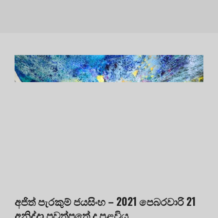
අජිත් පැරකුම් ජයසිංහ – 2021 පෙබරවාරි 21
අනිද්දා පුවත්පතේ ද පළවිය