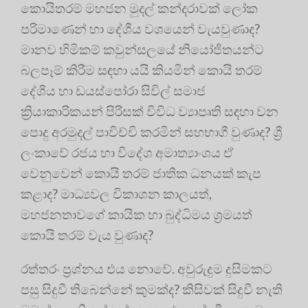
කොයිතරම් මහජන මුදල් කන්දරාවක් ලෝක
පරිමාණෙන් හා දේශීය වශයෙන් වැයවුණාද?
මානව හිමිකම් කවුන්සලයේ නියෝජිතයන්ට
බලපෑම් කිරීම සඳහා යයි කියමින් කොයි තරම්
දේශීය හා ඩයස්පෝරා සිවිල් සමාජ
ක්‍රියාකාරිකයන් පිරිසක් විවිධ ව්‍යාපෘති සඳහා වන
පොදු අරමුදල් පාවිච්චි කරමින් සහභාගී වුණාද? ශ්‍රී
ලංකාවේ රජය හා විදේශ අමාත්‍යාංශය ඒ
වෙනුවෙන් කොයි තරම් ජාතික ධනයක් කැප
කළාද? මාධ්‍යවල විකාශන කාලයත්,
මහජනතාවගේ කායික හා බුද්ධිමය ශ්‍රමයත්
කොයි තරම් වැය වුණාද?
රත්තරං ප්‍රශ්නය එය නොවේ. අවුරුදුම දුසිමකට
පසු සිදුවී තිබෙන්නේ කුමක්ද? කිසිවක් සිදුවී නැති