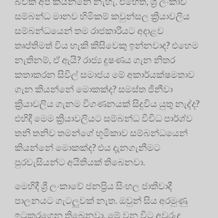
බවක් අප කියන්නේ නැහැ. එහෙත්, ශ්‍රී ලංකාව
සම්බන්ධ මානව හිමිකම් කවුන්සල ක්‍රියාවලිය
සම්බන්ධයෙන් තම රාජකාරියට අදාළව
තෘප්තිමත් විය හැකි කිසිවෙකු ඉන්නවාද? එහෙම
නැතිනම්, ඒ ඇයි? රාජ්‍ය දූෂණය ගැන නිතර
කතාකරන සිවිල් සමාජය මේ අකාර්යක්ෂමතාව
ගැන කියන්නේ මොකක්ද? සමස්ත ජිනීවා
ක්‍රියාවලිය ගැනම විගණනයක් සිදුවිය යුතු නැද්ද?
එහිදී මෙම ක්‍රියාවලියට සම්බන්ධ විවිධ පාර්ශ්ව
තනි තනිව තමන්ගේ භූමිකාව සම්බන්ධයෙන්
කියන්නේ මොකක්ද? එය දැනගැනීමට
පුරවැසියන්ට අයිතියක් තිබෙනවා.
මෙහිදී ශ්‍රී ලංකාවේ ජනප්‍රිය සිංහල ජාතිවාදී
පාලනයට ගැටලුවක් නැත. ඔවුන් සිය අරමුණු
ඉටුකරගෙන තිබෙනවා. මේ වන විට අවුරුදු