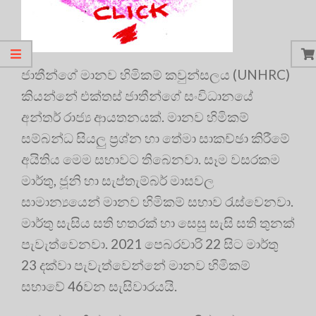
ජාතීන්ගේ මානව හිමිකම් කවුන්සලය (UNHRC)
කියන්නේ එක්තස් ජාතීන්ගේ සංවිධානයේ
අන්තර් රාජ්‍ය ආයතනයක්. මානව හිමිකම්
සම්බන්ධ සියලු ප්‍රශ්න හා තේමා සාකච්ඡා කිරීමේ
අයිතිය මෙම සභාවට තිබෙනවා. සෑම වසරකම
මාර්තු, ජූනි හා සැප්තැම්බර් මාසවල
සාමාන්‍යයෙන් මානව හිමිකම් සභාව රැස්වෙනවා.
මාර්තු සැසිය සති හතරක් හා සෙසු සැසි සති තුනක්
පැවැත්වෙනවා. 2021 පෙබරවාරි 22 සිට මාර්තු
23 දක්වා පැවැත්වෙන්නේ මානව හිමිකම්
සභාවේ 46වන සැසිවාරයයි.