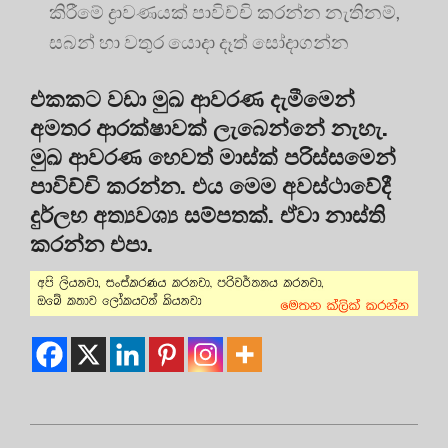
කිරීමේ ද්‍රාවණයක් පාවිච්චි කරන්න නැතිනම්,
සබන් හා වතුර යොදා දෑත් සෝදාගන්න
එකකට වඩා මුඛ ආවරණ දැමීමෙන්
අමතර ආරක්ෂාවක් ලැබෙන්නේ නැහැ.
මුඛ ආවරණ හෙවත් මාස්ක් පරිස්සමෙන්
පාවිච්චි කරන්න. එය මෙම අවස්ථාවේදී
දුර්ලභ අත්‍යවශ්‍ය සම්පතක්. ඒවා නාස්ති
කරන්න එපා.
2020-