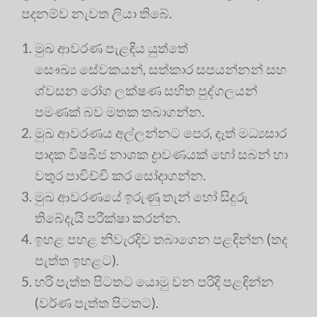
පදනම්ව නැවත ලියා තිබේ.
මුඛ ආවරණ පැළඳිය යුත්තේ
සෞඛ්‍ය සේවකයන්, සත්කාර සපයන්නන් සහ
ශ්වසන රෝග ලක්ෂණ සහිත පුද්ගලයන්
පමණක් බව මතක තබාගන්න.
මුඛ ආවරණය අල්ලන්නට පෙර, දෑත් මධ්‍යසාර
පාදක විෂබීජ නාශක ද්‍රාවණයක් හෝ සබන් හා
වතුර පාවිච්චි කර සෝදාගන්න.
මුඛ ආවරණයේ ඉරුණු තැන් හෝ සිදුරු
තිබේදැයි පරීක්ෂා කරන්න.
ඉහළ පහළ නිවැරදිව තබාගෙන පළඳින්න (තද
පැත්ත ඉහළට).
හරි පැත්ත පිටතට යොමු වන පරිදි පළඳින්න
(වර්ණ පැත්ත පිටතට).