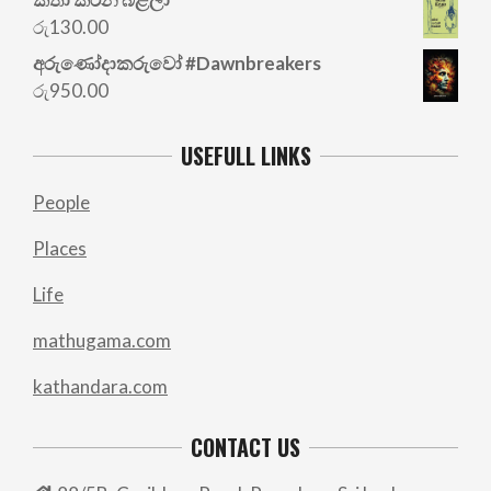
was:
is:
රු
130.00
රු700.00.
රු500.00.
අරු‍ණෝදාකරුවෝ #Dawnbreakers
රු
950.00
USEFULL LINKS
People
Places
Life
mathugama.com
kathandara.com
CONTACT US