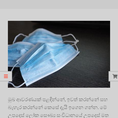
මුඛ ආවරණයක් පළඳින්නේ, ඉවත් කරන්නේ සහ
බැහැර කරන්නේ කෙසේ දැයි ඉගෙන ගන්න. මේ
උපදෙස් ලෝක සෞඛ්‍ය සංවිධානයේ උපදෙස් මත