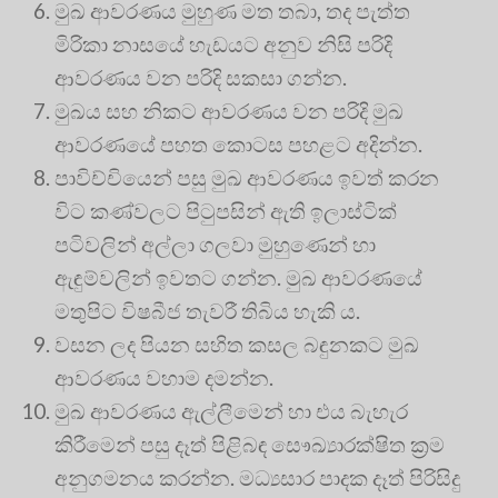
මුඛ ආවරණය මුහුණ මත තබා, තද පැත්ත
මිරිකා නාසයේ හැඩයට අනුව නිසි පරිදි
ආවරණය වන පරිදි සකසා ගන්න.
මුඛය සහ නිකට ආවරණය වන පරිදි මුඛ
ආවරණයේ පහත කොටස පහළට අදින්න.
පාවිච්චියෙන් පසු මුඛ ආවරණය ඉවත් කරන
විට කණ්වලට පිටුපසින් ඇති ඉලාස්ටික්
පටිවලින් අල්ලා ගලවා මුහුණෙන් හා
ඇඳුම්වලින් ඉවතට ගන්න. මුඛ ආවරණයේ
මතුපිට විෂබීජ තැවරී තිබිය හැකි ය.
වසන ලද පියන සහිත කසල බඳුනකට මුඛ
ආවරණය වහාම දමන්න.
මුඛ ආවරණය ඇල්ලීමෙන් හා එය බැහැර
කිරීමෙන් පසු දෑත් පිළිබඳ සෞඛ්‍යාරක්ෂිත ක්‍රම
අනුගමනය කරන්න. මධ්‍යසාර පාදක දෑත් පිරිසිදු