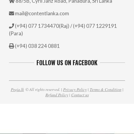
88/5B, Cyril Janz Road, Panadura, Sri Lanka
mail@contentlanka.com
(+94) 077 1734470(Raj) / (+94) 077 1229191
(Para)
(+94) 038 224 0881
FOLLOW US ON FACEBOOK
Praja.lk
© All rights reserved. |
Privacy Policy
|
Terms & Condition
|
Refund Policy
|
Contact us