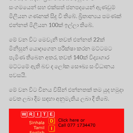
සංගමයෙන් සහ එක්සත් ජනපදයෙන් ඇණවුම්
මිලියන ගණනක් සිදු වී තිබේ. බ්‍රිතාන්‍යය පමණක්
එන්නත් මිලියන 100ක් ඉල්ලා තිබේ.
මේ වන විට මෙවැනි තවත් එන්නත් 22ක්
මිනිසුන් යොදාගෙන පරීක්ෂා කරන මට්ටමට
පැමිණ තිබෙන අතර, තවත් 140ක් විද්‍යාගාර
මට්ටමේ ඇති බව ද ලෝක සෞඛ්‍ය සංවිධානය
පවසයි.
මේ වන විට චීනය විසින් එන්නතක් තම යුද හමුදා
වෙත ලබා දීම සඳහා අනුමැතිය ලබා දී තිබේ.