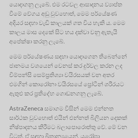
යොදාගනු ලැබේ. එම රටවල ආසාදනය ව්‍යාප්ත
වීමේ වේගය අඩු වුවහොත්, මෙම පර්යේෂණ
අදියර සඳහා වැඩි කාලයක් ගත විය හැකි ය. මෙම
කාලය මාස දෙකේ සිට හය දක්වා වනු ඇතැයි
අපේක්ෂා කරනු ලැබේ.
මෙම පර්යේෂණය සඳහා යොදාගෙන තිබෙන්නේ
ජානමය වශයෙන් වෙනස් කර දුර්වල කරන ලද
චිම්පන්සි සෙම්ප්‍රතිශ්‍යා වයිරසයක් වන අතර
එමගින් කොරෝනා වයිරසයේ ප්‍රෝටීන් ශරීරයට
ඇතුළු කර ප්‍රතිදේහ ගොඩනගනු ලැබේ.
AstraZeneca සමාගම විසින් මෙම එන්නත
සාර්ථක වුවහොත් එයින් එන්නත් බිලියන දෙකක්
නිෂ්පාදනය කිරීමට බලාපොරොත්තු වේ. මේ වන
විටත්, ඒ සඳහා බ්‍රිතාන්‍යයෙන්, යුරෝපා