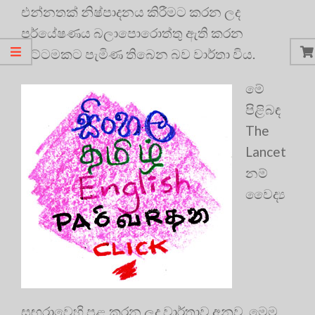
එන්නතක් නිෂ්පාදනය කිරීමට කරන ලද
පර්යේෂණය බලාපොරොත්තු ඇති කරන
මට්ටමකට පැමිණ තිබෙන බව වාර්තා විය.
මේ
පිළිබඳ
The
Lancet
නම්
වෛද්‍ය
සඟරාවෙහි පළ කරන ලද වාර්තාව අනුව, මෙම