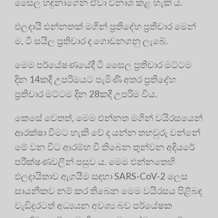
සෛල හඳුනාගෙන ඒවා විනාශ කළ හැකි ය.
ඵලදායී එන්නතක් මගින් ප්‍රතිදේහ ප්‍රතිචාර මෙන්
ම, ටී සයිල ප්‍රතිචාර ද ගොඩනගනු ලැබේ.
මෙම පර්යේෂණයේදී ටී සෛල ප්‍රතිචාර මට්ටම
දින 14කදී උපරිමයට පැමිණි අතර ප්‍රතිදේහ
ප්‍රතිචාර මට්ටම දින 28කදී උපරිම විය.
කෙසේ වෙතත්, මෙම එන්නත මගින් වයිරසයෙන්
ආරක්ෂා වීමට හැකි වේ ද යන්න තහවුරු වන්නේ
මේ වන විට ආරම්භ වී තිබෙන තුන්වන අදියරේ
පරීක්ෂණවලින් පසුව ය. මෙම එන්නතෙහි
ඵලදායිතාව ඇගයීම සඳහා SARS-CoV-2 ලෙස
සායනිකව නම් කර තිබෙන මෙම වයිරසය පිළිබඳ
වැඩිදුරටත් අධ්‍යයන අවශ්‍ය බව පර්යේෂක