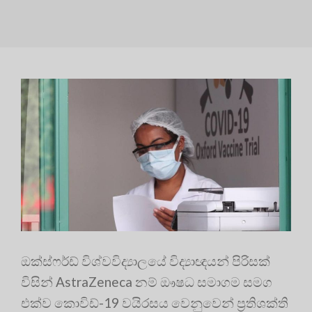
ඔක්ස්ෆර්ඩ් විශ්වවිද්‍යාලයේ විද්‍යාඥයන් පිරිසක්
විසින් AstraZeneca නම් ඖෂධ සමාගම සමග
එක්ව කොවිඩ්-19 වයිරසය වෙනුවෙන් ප්‍රතිශක්ති