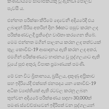
කණ්ඩායමේ සාමාජිකයකු වූ ඇන්ඩෘ පොලඩ්
පැවසී ය.
එන්නත පරීක්ෂා කිරීමේ දෙවෙනි අදියරේදී එය
ලබාදුන් පිරිස අතරින් දින 56කට පසුව කරන ලද
පරීක්ෂණවලදී ප්‍රතිදේහ වාර්තා කරගෙන තිබේ.
මෙම එන්නත මගින් පාලනය කරන ලද තත්වයක්
තුළ කොවිඩ්-19 ආසාදනය ඇති කරන ලද අතර,
එමගින් පරීක්ෂණයට භාජනය වූ පුද්ගලයාට ඇති
වූයේ සුළු අතුරු විපාක ප්‍රමාණයක් පමණි.
මේ වන විට බ්‍රිතාන්‍යය, බ්‍රසීලය, දකුණු අප්‍රිකාව
සහ ඉදිරියේදී එක්සත් ජනපදය යන කොවිඩ්-19
අධික ව්‍යාප්තියක් ඇති රටවල කරනු ලබන
තුන්වන අදියරේ පරීක්ෂණය සඳහා 30,000ක්
පමණ ස්වේච්ඡාවෙන් ඉදිරිපත් වන පුද්ගලයන්