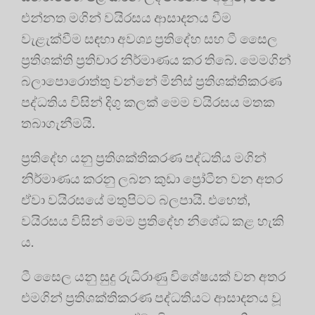
එන්නත මගින් වයිරසය ආසාදනය වීම
වැළැක්වීම සඳහා අවශ්‍ය ප්‍රතිදේහ සහ ටී සෛල
ප්‍රතිශක්ති ප්‍රතිචාර නිර්මාණය කර තිබේ. මෙමගින්
බලාපොරොත්තු වන්නේ මිනිස් ප්‍රතිශක්තිකරණ
පද්ධතිය විසින් දිගු කලක් මෙම වයිරසය මතක
තබාගැනීමයි.
ප්‍රතිදේහ යනු ප්‍රතිශක්තිකරණ පද්ධතිය මගින්
නිර්මාණය කරනු ලබන කුඩා ප්‍රෝටීන වන අතර
ඒවා වයිරසයේ මතුපිටට බලපායි. එහෙත්,
වයිරසය විසින් මෙම ප්‍රතිදේහ නිශේධ කළ හැකි
ය.
ටී සෛල යනු සුදු රුධිරාණු විශේෂයක් වන අතර
එමගින් ප්‍රතිශක්තිකරණ පද්ධතියට ආසාදනය වූ