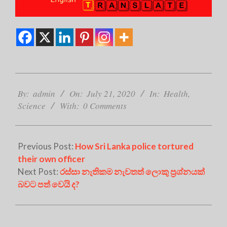
2020-
07-
By:
admin
On:
July 21, 2020
In:
Health
,
21
Science
With:
0 Comments
Previous Post:
How Sri Lanka police tortured
their own officer
Next Post:
රස්සා නැතිකම නැවතත් ලොකු ප්‍රශ්නයක්
බවට පත් වෙයි ද?