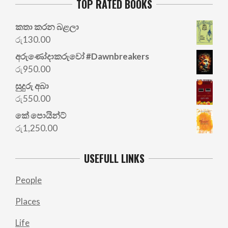
TOP RATED BOOKS
කතා කරන බළලා
රු
130.00
අරු‍ණෝදාකරුවෝ #Dawnbreakers
රු
950.00
සුදුරු අබා
රු
550.00
කේ පොයින්ට්
රු
1,250.00
USEFULL LINKS
People
Places
Life