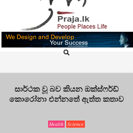
Skip
to
content
PRAJA.LK
Search
Primary
Navigation
Menu
සාර්ථක වූ බව කියන ඔක්ස්ෆර්ඩ්
කොරෝනා එන්නතේ ඇත්ත කතාව
Health
Science