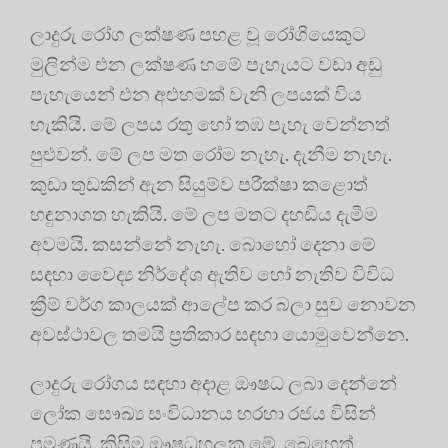
ලාදුරු රෝග ලක්ෂණ පහළ වූ රෝගියෙකුට
මුලින්ම එන ලක්ෂණ හමේ පැහැයට වඩා අඩු
පැහැයෙන් එන අළුහමක් වැනි ලපයක් විය
හැකියි. මේ ලපය රතු හෝ තඹ පැහැ වෙන්නත්
පුළුවන්. මේ ලප මත රෝම නැහැ. දැනීම නැහැ.
කුඩා තුඩකින් ඇන සියුම්ව පරීක්ෂා කළොත්
හඳුනාගත හැකියි. මේ ලප මතට දහඩිය දැමීම
අවමයි. කසන්නේ නැහැ. බොහෝ දෙනා මේ
සඳහා වෛද්‍ය නිර්දේශ ඇතිව හෝ නැතිව විවිධ
ක්‍රීම් වර්ග කාලයක් ආලේප කර බලා සුව නොවන
අවස්ථාවල තමයි ප්‍රතිකාර සඳහා යොමුවෙන්නෙ.
ලාදුරු රෝගය සඳහා අදාළ ⁣ඖෂධ ලබා දෙන්නේ
ලෝක සෞඛ්‍ය සංවිධානය හරහා රජය විසින්
පමණයි. කිසිම ඖෂධහලක මේ ⁣ බෙහෙත්