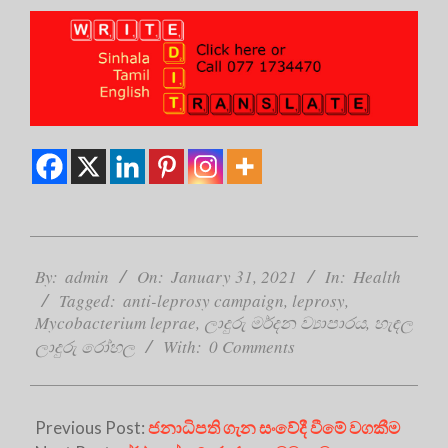
2021-
01-
By:
admin
On:
January 31, 2021
In:
Health
31
Tagged:
anti-leprosy campaign
,
leprosy
,
Mycobacterium leprae
,
ලාදුරු මර්දන ව්‍යාපාරය
,
හැඳල
ලාදුරු රෝහල
With:
0 Comments
Previous Post:
ජනාධිපති ගැන සංවේදී වීමේ වගකීම