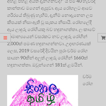
අහළ පහළ අයත් දැනගනීවිද?” යි එම 40 හැවිරිදි
කාන්තාව මගෙන් ඇසුවා. ඇය රෝහලට ආවෙ
ශරීරයේ තිබුණු හැඟීම්, දැනීම් නොදැනෙන ලප
කීපයක් නිසා ඇති වූ සැකය නිසායි. රෝහලේදී
ඇය ලාදුරු රෝගියකු බව හඳුනාගත්තා. ලංකාවේ
සාමාන්‍යයෙන් වසරකට නව ලාදුරු රෝගීන්
2,000ක් පමණ හඳුනාගන්නවා. උදාහරණයක්
ලෙස, 2019 වසරේදී දිවයින පුරා චර්ම රෝග
සායන 90කින් අලුත් ලාදුරු රෝගීන් 1660ක්
හඳුනාගත්තා. ඔවුන්ගෙන් 181ක් ළමයින්.
චර්ම
රෝග