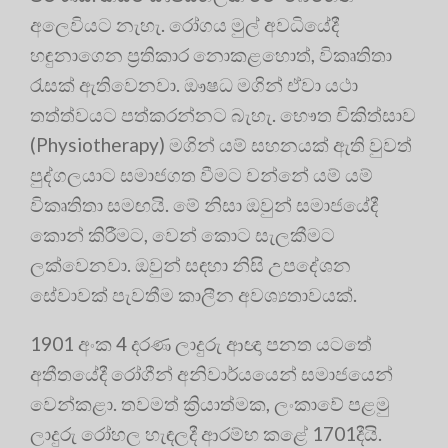
අලෙවියට නැහැ. රෝගය මුල් අවධියේදී
හඳුනාගෙන ප්‍රතිකාර නොකළහොත්, විකෘතිතා
රැසක් ඇතිවෙනවා. ඖෂධ මගින් ඒවා යථා
තත්ත්වයට පත්කරන්නට බැහැ. භෞත චිකිත්සාව
(Physiotherapy) මගින් යම් සහනයක් ඇති වුවත්
පුද්ගලයාට සමාජගත වීමට වන්නේ යම් යම්
විකෘතිතා සමඟයි. මේ නිසා ඔවුන් සමාජයේදී
කොන් කිරීමට, වෙන් කොට සැලකීමට
ලක්වෙනවා. ඔවුන් සඳහා නිසි උපදේශන
සේවාවක් පැවතීම කාලීන අවශ්‍යතාවයක්.
1901 අංක 4 දරණ ලාදුරු ආඥා පනත යටතේ
අතීතයේදී රෝගීන් අනිවාර්යයෙන් සමාජයෙන්
වෙන්කළා. තවමත් ක්‍රියාත්මක, ලංකාවේ පළමු
ලාදුරු රෝහල හැඳලදී ආරම්භ කළේ 1701දීයි.