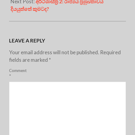
Next Post:
අර්ථශාස්ත්‍ර 2: රාජ්‍යය ප්‍රමුඛතාවය
දියයුත්තේ කුමටද?
LEAVE A REPLY
Your email address will not be published.
Required
fields are marked
*
Comment
*