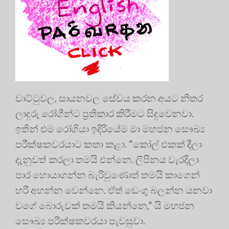
වාට්ටුවල, සායනවල සේවය කරන අයට නිතර
ලාදුරු රෝගීන්ට ප්‍රතිකාර කිරීමට සිදුවෙනවා.
ඉතින් එම රෝගියා ඉදිරියේම මා මහජන සෞඛ්‍ය
පරීක්ෂකවරයාට කතා කළා. “කෝල් එකක් දීලා
දැනුවත් කරලා තමයි එන්නෙ. ලිපිනය වැරදිලා
පාර හොයාගන්න බැරිවුණොත් තමයි කාගෙන්
හරි අහන්න වෙන්නෙ. ඒත් ඩෙංගු බලන්න යනවා
වගේ බොරුවක් තමයි කියන්නෙ,” යි මහජන
සෞඛ්‍ය පරීක්ෂකවරයා පැවසුවා.