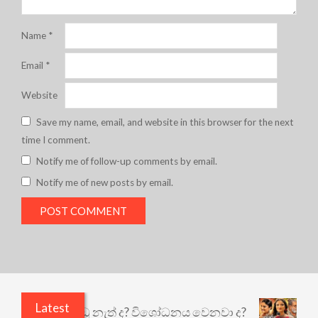
Name
*
Email
*
Website
Save my name, email, and website in this browser for the next
time I comment.
Notify me of follow-up comments by email.
Notify me of new posts by email.
Latest
ි ඇතුළෙයි කුඩු නැත් ද? විශෝධනය වෙනවා ද?
අභිස