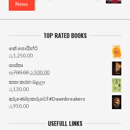
News
TOP RATED BOOKS
කේ පොයින්ට්
රු
1,250.00
ශාස්තෘ
Original
Current
රු
700.00
රු
500.00
price
price
කතා කරන බළලා
was:
is:
රු
130.00
රු700.00.
රු500.00.
අරු‍ණෝදාකරුවෝ #Dawnbreakers
රු
950.00
USEFULL LINKS