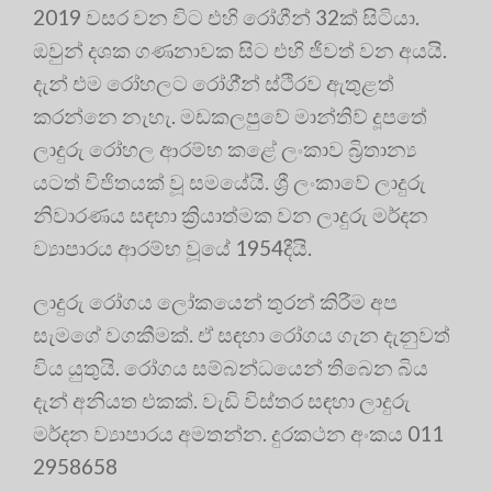
2019 වසර වන විට එහි රෝගීන් 32ක් සිටියා.
ඔවුන් දශක ගණනාවක සිට එහි ජීවත් වන අයයි.
දැන් එම රෝහලට රෝගී්න් ස්ථිරව ඇතුළත්
කරන්නෙ නැහැ. මඩකලපුවේ මාන්තිව් දූපතේ
ලාදුරු රෝහල ආරම්භ කළේ ලංකාව බ්‍රිතාන්‍ය
යටත් විජිතයක් වූ සමයේයි. ශ්‍රී ලංකාවේ ලාදුරු
නිවාරණය සඳහා ක්‍රියාත්මක වන ලාදුරු මර්දන
ව්‍යාපාරය ආරම්භ වූයේ 1954දීයි.
ලාදුරු රෝගය ලෝකයෙන් තුරන් කිරීම අප
සැමගේ වගකීමක්. ඒ සඳහා රෝගය ගැන දැනුවත්
විය යුතුයි. රෝගය සම්බන්ධයෙන් තිබෙන බිය
දැන් අනියත එකක්. වැඩි විස්තර සඳහා ලාදුරු
මර්දන ව්‍යාපාරය අමතන්න. දුරකථන අංකය 011
2958658