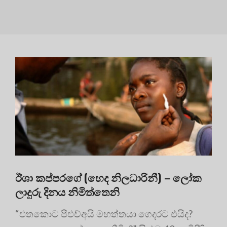
ඊශා කප්පරගේ (හෙද නිලධාරිනී) – ලෝක
ලාදුරු දිනය නිමිත්තෙනි
“එතකොට පීඑච්අයි මහත්තයා ගෙදරට එයිද?