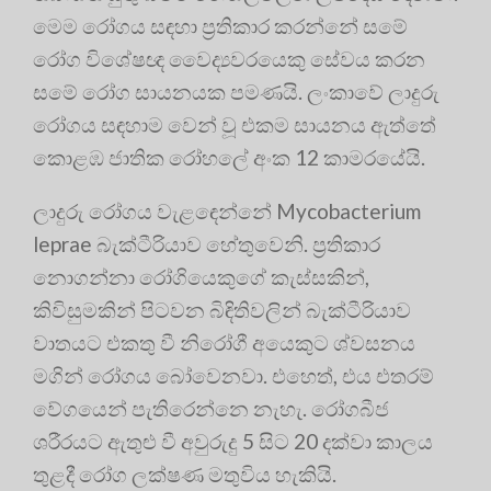
මෙම රෝගය සඳහා ප්‍රතිකාර කරන්නේ සමේ
රෝග විශේෂඥ වෛද්‍යවරයෙකු සේවය කරන
සමේ රෝග සායනයක පමණයි. ලංකාවේ ලාදුරු
රෝගය සඳහාම වෙන් වූ එකම සායනය ඇත්තේ
කොළඹ ජාතික රෝහලේ අංක 12 කාමරයේයි.
ලාදුරු රෝගය වැළඳෙන්නේ Mycobacterium
leprae බැක්ටීරියාව හේතුවෙනි. ප්‍රතිකාර
නොගන්නා රෝගියෙකුගේ කැස්සකින්,
කිවිසුමකින් පිටවන බිඳිතිවලින් බැක්ටීරියාව
වාතයට එකතු වී නිරෝගී අයෙකුට ශ්වසනය
මගින් රෝගය බෝවෙනවා. එහෙත්, එය එතරම්
වේගයෙන් පැතිරෙන්නෙ නැහැ. රෝගබීජ
ශරීරයට ඇතුළු වී අවුරුදු 5 සිට 20 දක්වා කාලය
තුළදී රෝග ලක්ෂණ මතුවිය හැකියි.