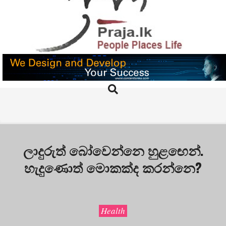
Skip
to
content
PRAJA.LK
Search
Primary
Navigation
Menu
ලාදුරුත් බෝවෙන්නෙ හුළඟෙන්.
හැදුණොත් මොකක්ද කරන්නෙ?
Health