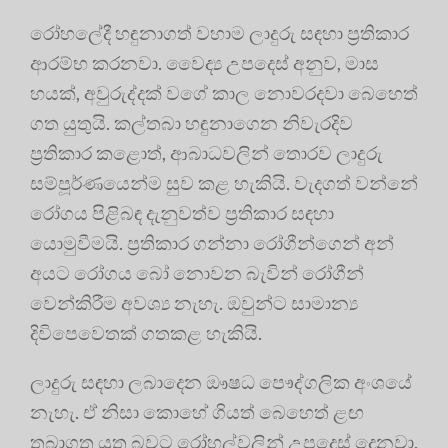
රෝහලේදී හඳුනාගත් වහාම ලාදුරු සඳහා ප්‍රතිකාර
ආරම්භ කරනවා. වෛද්‍ය උපදෙස් අනුව, මාස
හයක්, අවුරුද්දක් වගේ කාල නොවරදවා බෙහෙත්
ගත යුතුයි. කල්තබා හඳුනාගෙන නිවැරදිව
ප්‍රතිකාර කළොත්, ආබාධවලින් තොරව ලාදුරු
සම්පූර්ණයෙන්ම සුව කළ හැකියි. වැදගත් වන්නේ
රෝගය පිළිබඳ දැනුවත්ව ප්‍රතිකාර සඳහා
යොමුවීමයි. ප්‍රතිකාර ගන්නා රෝගීන්ගෙන් අන්
අයට රෝගය බෝ නොවන බැවින් රෝගීන්
වෙන්කිරීම අවශ්‍ය නැහැ. ඔවුන්ට සාමාන්‍ය
දිවිපෙවෙතක් ගතකළ හැකියි.
ලාදුරු සඳහා ලබාදෙන ඖෂධ පෞද්ගලික අංශයේ
නැහැ. ඒ නිසා කොහේ ගියත් බෙහෙත් ළඟ
තබාගත යුතු බවට රෝහල්වලින් උපදෙස් දෙනවා.