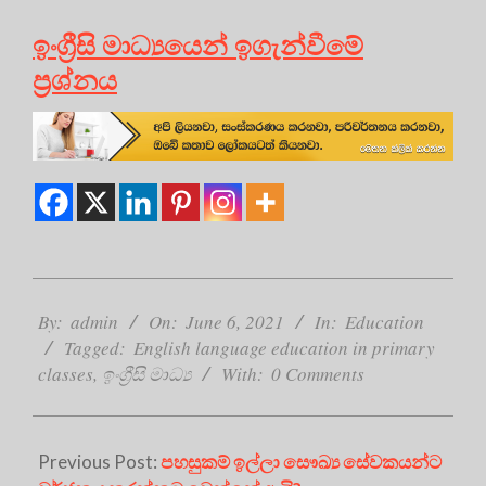
ඉංග්‍රීසි මාධ්‍යයෙන් ඉගැන්වීමේ
ප්‍ර‍ශ්නය
2021-
06-
By:
admin
On:
June 6, 2021
In:
Education
06
Tagged:
English language education in primary
classes
,
ඉංග්‍රීසි මාධ්‍ය
With:
0 Comments
Previous Post:
පහසුකම් ඉල්ලා සෞඛ්‍ය සේවකයන්ට