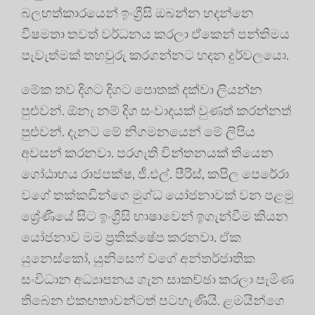
බලහත්කාරයෙන් ඉංග්‍රීසි ඔබන්න හදන්නෙ
විෂමතා තවත් වර්ධනය කරලා ඒකෙන් පන්තිමය
පැවැත්මක් තහවුරු කරගන්නට හදන දුර්වලයො.
මේක තව දිගට දිගට පොතක් දක්වා ලියන්න
පුළුවන්. ඕනැ නම් දිග සංවාදයක් වුණත් කරන්නත්
පුළුවන්. දැනට මේ නිගමනයෙන් මේ ලිපිය
අවසන් කරනවා. පරගැති චින්තනයක් තියෙන
ගෝඨාභය රාජපක්ෂ, ජී.එල්. පීරිස්, කපිල පෙරේරා
වගේ තක්කඩින්ගෙ මුග්ධ යෝජනාවක් වන පළමු
ශ්‍රේණියේ සිට ඉංග්‍රීසි භාෂාවෙන් ඉගැන්වීම කියන
යෝජනාව මම ප්‍රතික්ෂේප කරනවා. ඒක
යුනෙස්කෝ, යුනිසෙෆ් වගේ අන්තර්ජාතික
සංවිධාන අධ්‍යාපනය ගැන සාකච්ඡා කරලා පැමිණ
තිබෙන එකඟතාවන්ටත් පටහැණියි. ළමයින්ගෙ