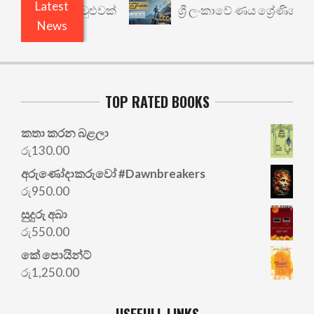
Latest
ර්ථයකට කවුළුවක්
ශ්‍රී ලංකාවේ ණය ශ්‍රේණිගත කිරීම:
News
TOP RATED BOOKS
කතා කරන බළලා
රු
130.00
අරු‍ණෝදාකරුවෝ #Dawnbreakers
රු
950.00
සුදුරු අබා
රු
550.00
කේ පොයින්ට්
රු
1,250.00