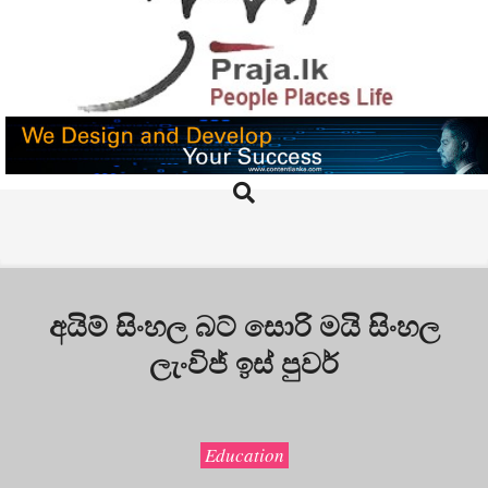
Skip
to
content
PRAJA.LK
Search
Primary
Navigation
Menu
අයිම් සිංහල බට් සොරි මයි සිංහල
ලැංවිජ් ඉස් පුවර්
Education