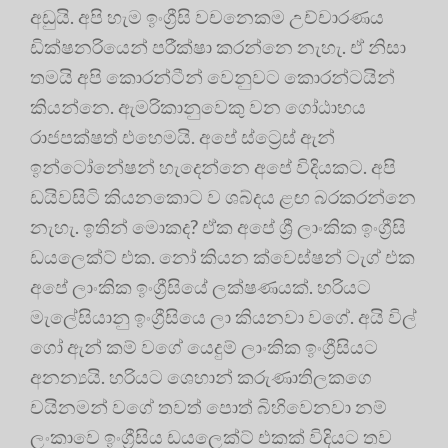
අඩුයි. අපි හැම ඉංග්‍රීසි වචනෙකම උච්චාරණය
ඩික්ෂනරියෙන් පරීක්ෂා කරන්නෙ නැහැ. ඒ නිසා
තමයි අපි කොරන්ටීන් වෙනුවට කොරන්ටයින්
කියන්නෙ. ඇමරිකානුවෙකු වන ගෝඨාභය
රාජපක්ෂත් එහෙමයි. අපේ ස්ට්‍රෙස් ඇන්
ඉන්ටෝනේෂන් හැදෙන්නෙ අපේ විදියකට. අපි
ඩයිවසිටි කියනකොට ව ශබ්දය ළඟ බරකරන්නෙ
නැහැ. ඉතින් මොකද? ඒක අපේ ශ්‍රී ලාංකික ඉංග්‍රීසි
ඩයලෙක්ට් එක. නෝ කියන ක්වෙස්ෂන් ටැග් එක
අපේ ලාංකික ඉංග්‍රීසියේ ලක්ෂණයක්. හරියට
මැලේසියානු ඉංග්‍රීසියෙ ලා කියනවා වගේ. අයි විල්
ගෝ ඇන් කම් වගේ යෙදුම් ලාංකික ඉංග්‍රීසියට
අනන්‍යයි. හරියට ශෙහාන් කරුණාතිලකගෙ
චයිනමන් වගේ තවත් පොත් බිහිවෙනවා නම්
ලංකාවෙ ඉංග්‍රීසිය ඩයලෙක්ට් එකක් විදියට තව