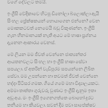
වගේ දේවලට තමයි.
ඉංග්‍රීසි වේදිකාවෙ හිටපු ඩිනෝලා බ්ලොක්ලා ඇයි
සිංහල ප්‍රේක්ෂකයන් හොයාගෙන එන්නෙ? වෙන
මොකකටවත් නෙමෙයි බඩු විකුණන්න. ඉංග්‍රීසි
ගැන හීනමානයක් නැති අයට මේ භාෂා ප්‍රශ්නය
දැනෙන ආකාරය වෙනස්.
මේ ලියන මම ජීවත් වෙන්නෙ ජාත්‍යන්තර
ආයතනවලට සිංහල හා ඉංග්‍රීසි භාෂා සේවා
සපයලා. ඒ අතරින් වැඩිපුරම සපයන්නෙ ලිඛිත
සේවා. මම උපන්නෙ හා තවමත් ජීවත් වෙන්නෙ
හද්දා පිටිසර ගමක. ගියේ ගමේ මහා විද්‍යාලයකට.
අම්මා තාත්තා ගුරුවරු වුණාට ඉංග්‍රීසි දැනුම ඉතා
අඩු අය. මං ඉංග්‍රීසි ඉගෙනගත්තෙ බොහෝ දුරට
තනියම හා කියවලා. සවන් දීම පවා සාපේක්ෂව