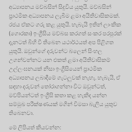
අධ්‍යාපනය මව්බසින් සිදුවිය යුතුයි. මව්බසින්
ප්‍රාථමික අධ්‍යාපනය ලැබීම ළමා අයිතිවාසිකමක්.
රජය ඒකට ගරු කළ යුතුයි. හැබැයි ඉතින් ලාංකික
(ගොරකා) ඉංග්‍රීසිය මව්බස කරගත් සංකර පරපුරක්
දැනටත් බිහි වී තිබෙන යථාර්ථයත් අප පිළිගත
යුතුයි. ඔවුන්ගේ දරුවන්ට බලෙන් සිංහල
උගන්වන්නට යන එකත් ළමා අයිතිවාසිකම්
උල්ලංඝනයක් නිසා ඉංග්‍රීසියෙන් ප්‍රාථමික
අධ්‍යාපනය ලබාදීමේ ගැටලුවක් නැහැ. හැබැයි, ඒ
සඳහා දරුවන් තෝරාගන්නා විට ඔවුන්ටත්,
මව්පියන්ටත් ඉංග්‍රීසි කතා කළ හැකිද යන්න
සම්මුඛ පරීක්ෂණයක් මගින් විමසා බැලිය යුතුව
තිබෙනවා.
මේ ලිපියත් කියවන්න: