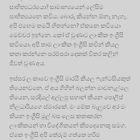
සාහිත්‍යධරයො? සාමාන්‍යයෙන් ලේසිම
සාහිත්‍යයනෙ කවිය. බොරු කියන්න ඕනැ නැහැ.
අපි එහෙම තමයි හිතන්නෙ? ඒකනෙ කවියො
මෙච්චර ඉන්නෙ. කෝ ඒ වුණාට ලාංකික ඉංග්‍රීසි
කවියො. අපි තාම ලාංකික ඉංග්‍රීසි කවීන් කියල
කතා කරන්නෙ පරම්පරා දෙකක් විතර කලින්
ජීවත් වුණ අය.
ඉස්සර ලංකාවෙ ඉංග්‍රීසි මාරයි කියල ෆැන්ටසියකුත්
තියෙනවනෙ. ඒ අය ගිහින් බලන්න මාවනැල්ලෙ
තියෙන, සරදියල් අල්ලපු සභාන් කියන පොලිස්
නිලධාරියගෙ ස්මාරකේ. මං මේක බැලුවෙ අර මං
කියන ඉංග්‍රීසි මුල් බස ලෙස කතාකරන
ලාංකිකයන් හා විදේශිකයන් කීපදෙනෙකු සමග.
ඒකෙ ඉංග්‍රීසි අපි තේරුම් ගත්තෙ හරිම