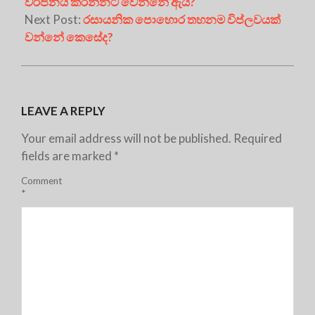
වර්ජනය කරන්නට වෙන්නේ ඇයි?
Next Post:
රසායනික පොහොර තහනම විප්ලවයක්
වන්නේ කෙසේද?
LEAVE A REPLY
Your email address will not be published.
Required
fields are marked
*
Comment
*