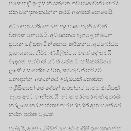
පුකෙන්ද? ඉංග්‍රීසි කියන්නෙ තව භාෂාවක් විතරයි.
ඒක වන්දනා කරන්න තරම් ආගමක් නෙමෙයි.
අධ්‍යාපනය කියන්නෙ හුදු භාෂා හැකියාවන්
විතරක් නෙමෙයි. අධ්‍යාපනය ඇතුළෙ තිබෙන
ප්‍රධාන දේ වන චින්තනය, තර්කනය, අවබෝධය,
ප්‍රකාශනය, නිර්මාණශීලීත්වය වගේ දේ තමයි
වැදගත්. පශ්චාත් යටත් විජිත මානසිකත්වයේ
ලාංකීය සංකේතය වන, කවුරුවත් හරියට
නොදන්න, අභ්‍යන්තර උරුමයක් නොවන
ඉංග්‍රීසියෙන් මේ දේවල් කරන්නට යාමම ජාතියක්
ලෙස අපට හානිකරයි. මේක පරම්පරාවක් අතරමං
කරලා සංකර නන්නත්තාර පරපුරක් අනාගතේ රජ
කරන පජාත වැඩක්.
හැබැයි, අපේ ළමයින් හොඳට ඉංග්‍රීසි ඉගෙනගන්න