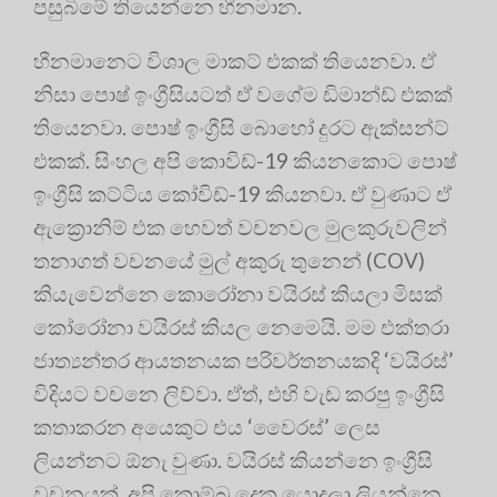
පසුබිමේ තියෙන්නෙ හීනමාන.
හීනමානෙට විශාල මාකට් එකක් තියෙනවා. ඒ
නිසා පොෂ් ඉංග්‍රීසියටත් ඒ වගේම ඩිමාන්ඩ් එකක්
තියෙනවා. පොෂ් ඉංග්‍රීසි බොහෝ දුරට ඇක්සන්ට්
එකක්. සිංහල අපි කොවිඩ්-19 කියනකොට පොෂ්
ඉංග්‍රීසි කට්ටිය කෝවිඩ්-19 කියනවා. ඒ වුණාට ඒ
ඇක්‍රොනිම් එක හෙවත් වචනවල මුලකුරුවලින්
තනාගත් වචනයේ මුල් අකුරු තුනෙන් (COV)
කියැවෙන්නෙ කොරෝනා වයිරස් කියලා මිසක්
කෝරෝනා වයිරස් කියල නෙමෙයි. මම එක්තරා
ජාත්‍යන්තර ආයතනයක පරිවර්තනයකදි ‘වයිරස්’
විදියට වචනෙ ලිව්වා. ඒත්, එහි වැඩ කරපු ඉංග්‍රීසි
කතාකරන අයෙකුට එය ‘වෛරස්’ ලෙස
ලියන්නට ඕනැ වුණා. වයිරස් කියන්නෙ ඉංග්‍රීසි
වචනයක්. අපි කොම්බු දෙක යොදලා ලියන්නෙ