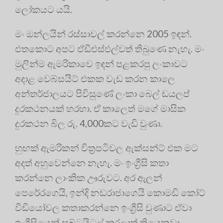
ලෝකයට යයි.
මං ඔන්ලයින් රස්සාවල් කරන්නෙ 2005 ඉඳන්.
එතකොට අපට ඒඩීඑස්එල්වත් තිබුණෙ නැහැ. මං
මුලින්ම ඇමරිකාවෙ ඉඳන් පළකරපු ලංකාවට
අදාළ වෙබ්සයිට් එකක වැඩ කරන කාලෙ
අන්තර්ජාලයට පිවිසුණේ ලංකා බෙල් ඩයලප්
දුරකථනයක් හරහා. ඒ කාලෙත් මගේ මාසික
දුරකථන බිල රු. 4,000කට වැඩි වුණා.
හුඟක් ඇමරිකන් චිත්‍රපටිවල ඇක්සන්ට් එක මට
අදත් අහුවෙන්නෙ නැහැ. මං ඉංග්‍රීසි කතා
කරන්නෙ ලාංකික ඌරුවට. අර ඇලන්
පෙරේරගෙයි, ඉන්දි නඩරාජාගෙයි කොමඩි කෝට්
වීඩියෝවල කතාකරන්නෙ ඉංග්‍රීසි වුණාට ඒවා
ඉංග්‍රීසියෙන් සබ්ටයිටල් කරලාත් තියෙනවා.