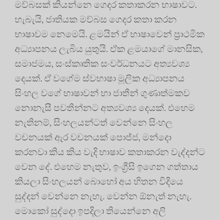
මව්බසක් කියන්නෙ ගෙදර කතාකරන භාෂාවට.
හැබැයි, ජාතියක මව්බස ගෙදර කතා කරන
භාෂාවම නෙමෙයි. ළමයින් ඒ භාෂාවෙන් ප්‍රාථමික
අධ්‍යාපනය ලැබිය යුතුයි. ඒක ළමයාගේ මානසික,
සමාජමය, සංස්කෘතික සංවර්ධනයට අත්‍යවශ්‍ය
දෙයක්. ඒ වගේම ස්වභාෂා මූලික අධ්‍යාපනය
සිංහල වගේ භාෂාවන් හා ජාතීන් ගුණාත්මකව
නොනැසී පවතින්නට අත්‍යවශ්‍ය දෙයක්. එහෙම
නැතිනම්, සිංහලයන්ටත් වෙන්නෙ සිංහල
වචනයක් ඇර වචනයක් පොජ්ජ, මන්දො
කරනවා කිය කිය වැදි භාෂාව කතාකරන වැද්දන්ට
වෙන දේ. එහෙම නැතුව, ඉංග්‍රීසි ඉගෙන ගත්තාය
කියලා සිංහලයන් බොහෝ අය හිතන විදියෙ
සුද්දන් වෙන්නෙ නැහැ. වෙන්න ඕනැත් නැහැ.
මොකෝ සුද්දො ඉපදිලා තියෙන්නෙ අලි