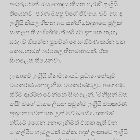
අමාරුවෙන්. ඔය හොඳය කියන පැරණි ඉංග්‍රීසි
තියෙනවා පරණ ඔප්පු වගේ ඒවයෙ. ඒව හොඳ
ඉංග්‍රීසි කියල හිතන අය සන්නිවේදනයෙ මූලික
සංකල්ප තියා විහිළුවත් හරියට දන්නෙ නැහැ.
සරලව කියන්න පුළුවන් දේ සංකීර්ණ කරන එක
කොහොමත් බරපතල හීනමානයක්. ඒක
සිංහලෙත් තියෙනවා.
ලංකාවෙ ඉංග්‍රීසි හීනමානයට ප්‍රධාන හේතුව
ව්‍යාකරණ නොදැනීම. ව්‍යාකරණවලට අගෞරව
කිරීම ආරම්භ වෙන්නෙ සිංහලෙන්. ‘මිනිසුන් බත්
කයි’ වගේ වාක්‍ය ලියන එවුන්ට ඉංග්‍රීසි ව්‍යාකරණ
අහුනොවෙන්නෙ උන් මව් බසේ ව්‍යාකරණ
හරියට ඉගෙන නොගැනීමත් එක්ක ඇති වන
සංකල්පීය ගැටලුවක් එක්ක. අදත් ලංකාවෙ ඉංග්‍රීසි