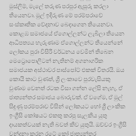
මුස්ලිම්, මැලේ තරුණ පරපුර ඇසුරු කරලා
තියෙනවා. මුල් ඉදිරුණ මේ පරම්පරාවේ
සංස්කෘතික වේදනාව බෙදාගෙන තියෙනවා.
කොළඹ සමාජයේ ඒගොල්ලන්ට ලැබිලා තියෙන
ආධිපත්‍යය හැරුණාම ඒගොල්ලන්ට තියෙන්නේ
ලෝකය පුරා විසිරී වර්ධනය වෙමින් තිබෙන
මෙට්‍රොපොලිටන් නැතිනම් අගනාගරික
සමාජයක අස්ථාවර පාස්පෝට් එකක් විතරයි. ඔය
කොයි කාට වුණත්, ශ්‍රී ලංකාවෙ පුරවැසියකු
වුණාම වෙනත් රටක වීසා ගන්න ලේසි නැහැ. ඒ
ජාත්‍යන්තර සමාජය බොරුවක්. ඒ වගේම, ඒ මුල්
සිඳුණු පරම්පරාව විසින් ලෝකයට හෝ ශ්‍රී ලාංකික
ඉංග්‍රීසි කෝෂයට එකතු කරපු සැලකිය යුතු
දායකත්වයක් නැති බවත් කිව යුතුයි. ඔච්චර ඉංග්‍රීසි
වන්දනා කරන රටේ කෝ ජාත්‍යන්තර