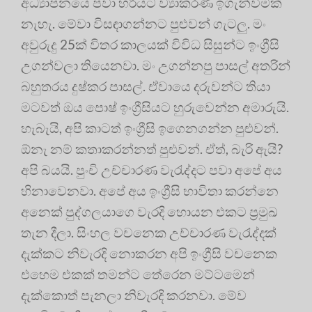
අධ්‍යාපනයෙ පවා හරියට ව්‍යාකරණ ඉගැන්වීමක්
නැහැ. මේවා විසඳාගන්නට පුළුවන් ගැටලු. මං
අවුරුදු 25ක් විතර කාලයක් විවිධ සිසුන්ට ඉංග්‍රීසි
උගන්වලා තියෙනවා. මං උගන්නපු පාසල් අතරින්
බහුතරය දුෂ්කර පාසල්. ඒවායෙ දරුවන්ට තියා
මටවත් ඔය පොෂ් ඉංග්‍රීසියට හුරුවෙන්න අමාරුයි.
හැබැයි, අපි කාටත් ඉංග්‍රීසි ඉගෙනගන්න පුළුවන්.
ඕනැ නම් කතාකරන්නත් පුළුවන්. ඒත්, බැරි ඇයි?
අපි බයයි. පුංචි උච්චාරණ වැරැද්දට පවා අපේ අය
හිනාවෙනවා. අපේ අය ඉංග්‍රීසි භාවිතා කරන්නෙ
අනෙක් පුද්ගලයාගෙ වැරදි හොයන එකට ප්‍රමුඛ
තැන දීලා. සිංහල වචනෙක උච්චාරණ වැරැද්දක්
දැක්කට නිවැරදි නොකරන අපි ඉංග්‍රීසි වචනෙක
එහෙම එකක් තමන්ට තේරෙන මට්ටමෙන්
දැක්කොත් පැනලා නිවැරදි කරනවා. මේව