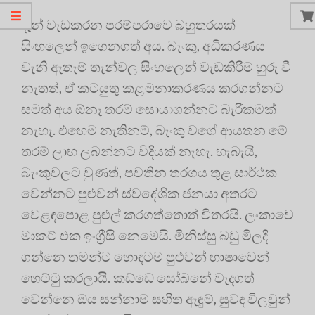
දැන් වැඩකරන පරම්පරාවෙ බහුතරයක්
සිංහලෙන් ඉගෙනගත් අය. බැංකු, අධිකරණය
වැනි ඇතැම් තැන්වල සිංහලෙන් වැඩකිරීම හුරු වී
නැතත්, ඒ කටයුතු කළමනාකරණය කරගන්නට
සමත් අය ඕනෑ තරම් සොයාගන්නට බැරිකමක්
නැහැ. එහෙම නැතිනම්, බැංකු වගේ ආයතන මේ
තරම් ලාභ ලබන්නට විදියක් නැහැ. හැබැයි,
බැංකුවලට වුණත්, පවතින තරගය තුළ සාර්ථක
වෙන්නට පුළුවන් ස්වදේශික ජනයා අතරට
වෙළඳපොළ පුළුල් කරගත්තොත් විතරයි. ලංකාවෙ
මාකට් එක ඉංග්‍රීසි නෙමෙයි. මිනිස්සු බඩු මිලදී
ගන්නෙ තමන්ට හොඳටම පුළුවන් භාෂාවෙන්
හෙට්ටු කරලායි. කඩ්ඩෙ සෝබනේ වැදගත්
වෙන්නෙ ඔය සන්නාම සහිත ඇඳුම්, සුවඳ විලවුන්