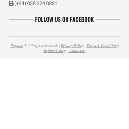
(+94) 038 224 0881
FOLLOW US ON FACEBOOK
Praja.lk
© All rights reserved. |
Privacy Policy
|
Terms & Condition
|
Refund Policy
|
Contact us