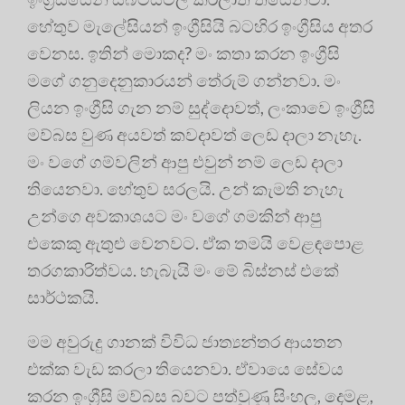
හේතුව මැලේසියන් ඉංග්‍රීසියි බටහිර ඉංග්‍රීසිය අතර
වෙනස. ඉතින් මොකද? මං කතා කරන ඉංග්‍රීසි
මගේ ගනුදෙනුකාරයන් තේරුම් ගන්නවා. මං
ලියන ඉංග්‍රීසි ගැන නම් සුද්දොවත්, ලංකාවෙ ඉංග්‍රීසි
මව්බස වුණ අයවත් කවදාවත් ලෙඩ දාලා නැහැ.
මං වගේ ගම්වලින් ආපු එවුන් නම් ලෙඩ දාලා
තියෙනවා. හේතුව සරලයි. උන් කැමති නැහැ
උන්ගෙ අවකාශයට මං වගේ ගමකින් ආපු
එකෙකු ඇතුළු වෙනවට. ඒක තමයි වෙළඳපොළ
තරගකාරිත්වය. හැබැයි මං මේ බිස්නස් එකේ
සාර්ථකයි.
මම අවුරුදු ගානක් විවිධ ජාත්‍යන්තර ආයතන
එක්ක වැඩ කරලා තියෙනවා. ඒවායෙ සේවය
කරන ඉංග්‍රීසි මව්බස බවට පත්වුණු සිංහල, දෙමළ,