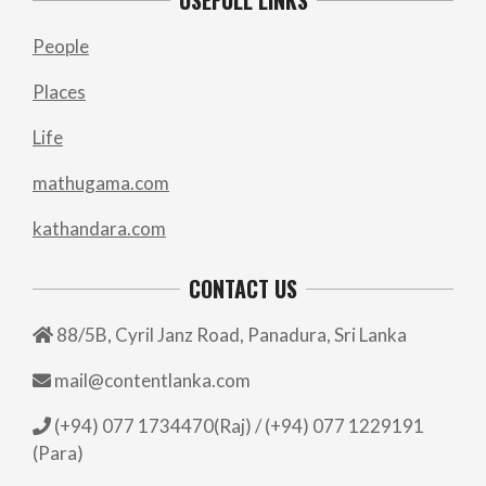
USEFULL LINKS
People
Places
Life
mathugama.com
kathandara.com
CONTACT US
88/5B, Cyril Janz Road, Panadura, Sri Lanka
mail@contentlanka.com
(+94) 077 1734470(Raj) / (+94) 077 1229191
(Para)