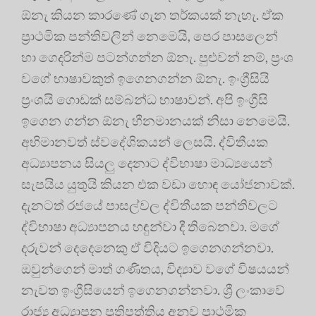
ඕනැ කියන කාරණේ ගැන තර්කයක් නැහැ. ඒක
ප්‍රාථමික පන්තිවලින් නෙමෙයි, පෙර පාසලෙන්
හා ගෙදරින්ම පටන්ගන්න ඕනැ. පුළුවන් නම්, ප්‍රංශ
වගේ භාෂාවකුත් ඉගෙනගන්න ඕනැ. ඉංග්‍රීසියි
ප්‍රංශයි ගොඩක් සම්බන්ධ භාෂාවන්. අපි ඉංග්‍රීසි
ඉගෙන ගන්න ඕනැ හීනමානයක් නිසා නෙමෙයි.
අභිමානවත් ස්වදේශිකයන් ලෙසයි. ද්විතීයක
අධ්‍යාපනය සියලු දෙනාට ද්විභාෂා මාධ්‍යයෙන්
සැපයිය යුතුයි කියන එක වඩා හොඳ යෝජනාවක්.
දැනටත් රජයේ පාසල්වල ද්විතීයක පන්තිවලට
ද්විභාෂා අධ්‍යාපනය හඳුන්වා දී තිබෙනවා. මගේ
දරුවන් දෙදෙනෙකු ඒ විදියට ඉගෙනගන්නවා.
ඔවුන්ගෙන් මාත් ගණිතය, විද්‍යාව වගේ විෂයයන්
නැවත ඉංග්‍රීසියෙන් ඉගෙනගන්නවා. ශ්‍රී ලංකාවේ
රාජ්‍ය අධ්‍යාපන ප්‍රතිපත්තිය අනුව ප්‍රාථමික