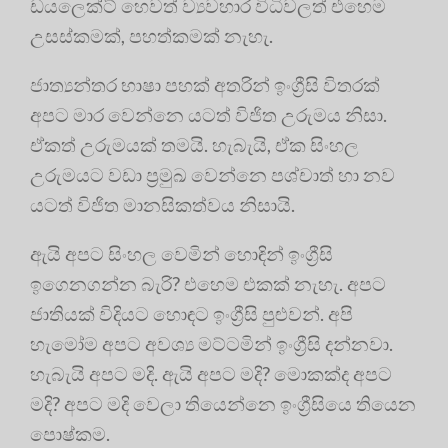
ඩයලෙක්ට් හෙවත් ව්‍යවහාර විධිවලත් එහෙම
උසස්කමක්, පහත්කමක් නැහැ.
ජාත්‍යන්තර භාෂා පහක් අතරින් ඉංග්‍රීසි විතරක්
අපට මාර වෙන්නෙ යටත් විජිත උරුමය නිසා.
ඒකත් උරුමයක් තමයි. හැබැයි, ඒක සිංහල
උරුමයට වඩා ප්‍රමුඛ වෙන්නෙ පශ්චාත් හා නව
යටත් විජිත මානසිකත්වය නිසායි.
ඇයි අපට සිංහල වෙමින් හොඳින් ඉංග්‍රීසි
ඉගෙනගන්න බැරි? එහෙම එකක් නැහැ. අපට
ජාතියක් විදියට හොඳට ඉංග්‍රීසි පුළුවන්. අපි
හැමෝම අපට අවශ්‍ය මට්ටමින් ඉංග්‍රීසි දන්නවා.
හැබැයි අපට මදි. ඇයි අපට මදි? මොකක්ද අපට
මදි? අපට මදි වෙලා තියෙන්නෙ ඉංග්‍රීසියෙ තියෙන
පොෂ්කම.