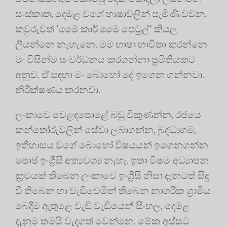
සංස්කෘත, දෙමළ වගේ භාෂාවලින් පැමිණි වචන.
කවුරුවත් ‘මෛ කාර් මෛ පෙට්‍රල්’ කියල
ලියන්නෙ නැහැනෙ. මම භාෂා භාවිතා කරන්නෙ
මං විසින්ම සංවර්ධනය කරගන්නා ප්‍රමිතියකට
අනුව. ඒ සඳහා මං බොහෝ දේ ඉගෙන ගන්නවා.
නිරීක්ෂණය කරනවා.
ලංකාවෙ වෙළඳපොළේ බඩු විකුණන්න, රජයෙ
කන්තෝරුවලින් සේවා ලබාගන්න, බුද්ධාගම,
ඉතිහාසය වගේ බොහෝ විෂයයන් ඉගෙනගන්න
පොෂ් ඉංග්‍රීසි අත්‍යවශ්‍ය නැහැ. ඉතා විෂම අධ්‍යාපන
ක්‍රමයක් තිබෙන ලංකාවෙ ඉංග්‍රීසි නිසා දැනටත් සිදු
වී තිබෙන හා වැඩිවෙමින් තිබෙන නාගරික ග්‍රාමීය
බෙදීම ඇතුළෙ වැඩි වැඩියෙන් සිංහල, දෙමළ
දැනුම තමයි වැදගත් වෙන්නෙ. මේක අස්සට