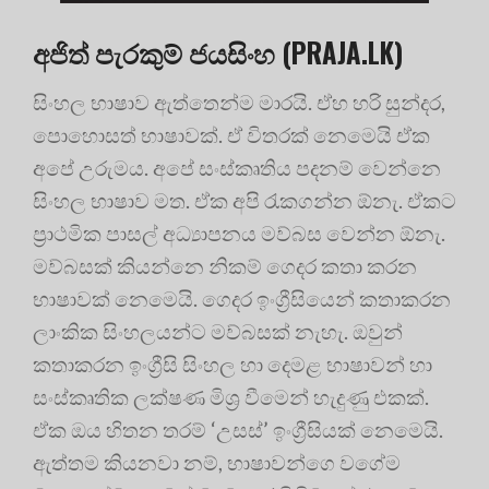
අජිත් පැරකුම් ජයසිංහ (PRAJA.LK)
සිංහල භාෂාව ඇත්තෙන්ම මාරයි. ඒහ හරි සුන්දර,
පොහොසත් භාෂාවක්. ඒ විතරක් නෙමෙයි ඒක
අපේ උරුමය. අපේ සංස්කෘතිය පදනම් වෙන්නෙ
සිංහල භාෂාව මත. ඒක අපි රැකගන්න ඕනැ. ඒකට
ප්‍රාථමික පාසල් අධ්‍යාපනය මව්බස වෙන්න ඕනැ.
මව්බසක් කියන්නෙ නිකම් ගෙදර කතා කරන
භාෂාවක් නෙමෙයි. ගෙදර ඉංග්‍රීසියෙන් කතාකරන
ලාංකික සිංහලයන්ට මව්බසක් නැහැ. ඔවුන්
කතාකරන ඉංග්‍රීසි සිංහල හා දෙමළ භාෂාවන් හා
සංස්කෘතික ලක්ෂණ මිශ්‍ර වීමෙන් හැදුණු එකක්.
ඒක ඔය හිතන තරම් ‘උසස්’ ඉංග්‍රීසියක් නෙමෙයි.
ඇත්තම කියනවා නම්, භාෂාවන්ගෙ වගේම