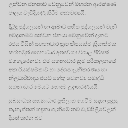
ලක්වන ජනතාව වෙනුවෙන් මහජන ආරක්ෂණ
ජාලය වැඩිදියුණු කිරීම අත්‍යවශ්‍යයි.
දිළිඳු පුද්ගලයන් හා ආබාධ සහිත පුද්ගලයන් වැනි
අවදානමට පත්වන ජනයා වෙනුවෙන් දැනට
රජය විසින් සහනාධාර ක්‍රම කීපයක්ම ක්‍රියාත්මක
කරනමුත් සහනාධාර අත්‍යවශ්‍ය විශාල පිරිසක්
මගහැරෙනවා. එම සහනාධාර ක්‍රම පරිපාලනයේ
අකාර්යක්ෂමතාව හා දේශපාලනීකරණය හා
නිලධාරිවාදය එයට හේතු වෙනවා. සමෘද්ධි
සහනාධාර මෙයට හොඳම උදාහරණයයි.
සුබසාධක සහනාධාර ප්‍රතිලාභ ගෙවීම සඳහා සුදුසු
තැනැත්තන් හඳුනා ගැනීමේ නව වැඩපිළිවෙලක්
දියත් කරන බව