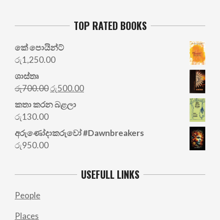
TOP RATED BOOKS
කේ පොයින්ට්
රු
1,250.00
ශාස්තෘ
Original
Current
රු
700.00
රු
500.00
price
price
කතා කරන බළලා
was:
is:
රු
130.00
රු700.00.
රු500.00.
අරු‍ණෝදාකරුවෝ #Dawnbreakers
රු
950.00
USEFULL LINKS
People
Places