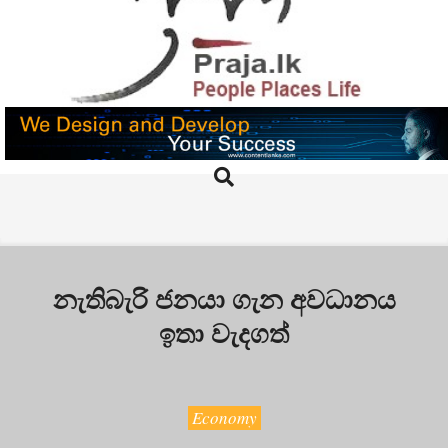
Skip
to
content
PRAJA.LK
Search
Primary
Navigation
Menu
නැතිබැරි ජනයා ගැන අවධානය
ඉතා වැදගත්
Economy