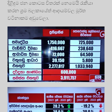
දිළිඳුම ජන කොටස විතරක් නෙමෙයි රැකියා
කරන ශ්‍රම බලකායේත් ආදායම්වල මූර්ත
වටිනාකම අඩුවෙලා.