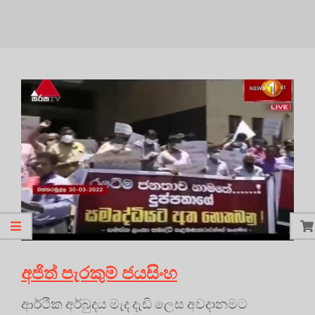
අජිත් පැරකුම් ජයසිංහ
ආර්ථික අර්බුදය මැද දැඩි ලෙස අවදානමට