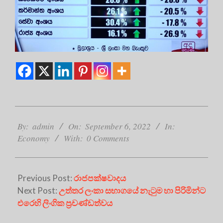
2022-
09-
By:
admin
On:
September 6, 2022
In:
06
Economy
With:
0 Comments
Previous Post:
රාජපක්ෂවාදය
Next Post:
උත්තර ලංකා සභාගයේ නැටුම හා පිරිමින්ට
එරෙහි ලිංගික ප්‍රචණ්ඩත්වය