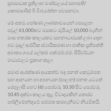
සුබසාධක ප්‍රතිලාභ මණ්ඩලයේ සභාපති/
කොමසාරිස් බී විජයරත්න පවසනවා.
මේ අතර, පෝෂණ ඌණතාවයෙන් පෙළෙන
පවුල් 61,000කට මසකට රුපියල් 10,000 බැඟින්
මාස හතරක කාලයකට සහනාධාරයක් ලබා දෙන
බව මුදල් ආර්ථික ස්ථායිකරණ හා ජාතික ප්‍රතිපත්ති
අමාත්‍යංශයේ ලේකම් කේ.එම්.එම්. සිරිවර්ධන
මාධ්‍යවලට ප්‍රකාශ කළා
සමාජ ආරක්ෂණ දායකත්ව බදු පනත් කෙටුම්පත
සහ ආනයන හා අපනයන (පාලන) පනත යටතේ
රෙගුලාසි හෙට (6) පෙරවරු 10.30 සිට පෙරවරු
10.45 දක්වා කාලය තුළ විවාදයකින් තොරව
පාර්ලිමේන්තුවේ සම්මත කරගැනීමට නියමිතයි.