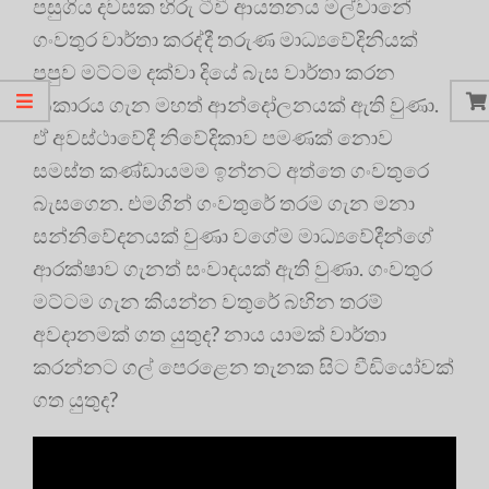
පසුගිය දවසක හිරු ටීවී ආයතනය මල්වානේ
ගංවතුර වාර්තා කරද්දී තරුණ මාධ්‍යවේදිනියක්
පපුව මට්ටම දක්වා දියේ බැස වාර්තා කරන
ආකාරය ගැන මහත් ආන්දෝලනයක් ඇති වුණා.
ඒ අවස්ථාවේදී නිවේදිකාව පමණක් නොව
සමස්ත කණ්ඩායමම ඉන්නට අත්තෙ ගංවතුරෙ
බැසගෙන. එමගින් ගංවතුරේ තරම ගැන මනා
සන්නිවේදනයක් වුණා වගේම මාධ්‍යවේදීන්ගේ
ආරක්ෂාව ගැනත් සංවාදයක් ඇති වුණා. ගංවතුර
මට්ටම ගැන කියන්න වතුරේ බහින තරම්
අවදානමක් ගත යුතුද? නාය යාමක් වාර්තා
කරන්නට ගල් පෙරළෙන තැනක සිට වීඩියෝවක්
ගත යුතුද?