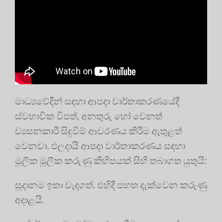
මාධ්‍යවේදීන් සඳහා ආපදා වාර්තාකරණයේදී
ස්වභාවික විපත්, අනතුරු හෝ වෙනත්
ව්‍යසනකාරී සිදුවීම් ආවරණය කිරීම ඇතුළත්
වෙනවා. ඵලදායි ආපදා වාර්තාකරණය සඳහා
මූලික මූලික කරුණු කිහිපයක් සිහි තබාගත යුතුයි:
සූදානම ඉතා වැදගත්. එහිදී පහත දැක්වෙන කරුණු
අදාළයි.