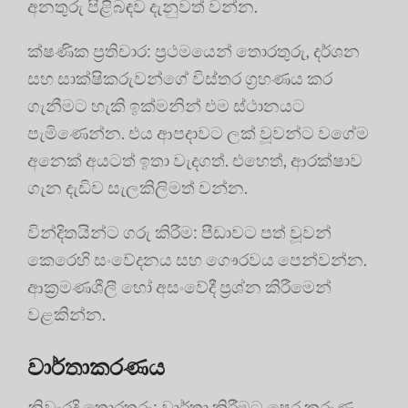
අනතුරු පිළිබඳව දැනුවත් වන්න.
ක්ෂණික ප්‍රතිචාර: ප්‍රථමයෙන් තොරතුරු, දර්ශන
සහ සාක්ෂිකරුවන්ගේ විස්තර ග්‍රහණය කර
ගැනීමට හැකි ඉක්මනින් එම ස්ථානයට
පැමිණෙන්න. එය ආපදාවට ලක් වූවන්ට වගේම
අනෙක් අයටත් ඉතා වැදගත්. එහෙත්, ආරක්ෂාව
ගැන දැඩිව සැලකිලිමත් වන්න.
වින්දිතයින්ට ගරු කිරීම: පීඩාවට පත් වූවන්
කෙරෙහි සංවේදනය සහ ගෞරවය පෙන්වන්න.
ආක්‍රමණශීලී හෝ අසංවේදී ප්‍රශ්න කිරීමෙන්
වළකින්න.
වාර්තාකරණය
නිවැරදි තොරතුරු: වාර්තා කිරීමට පෙර කරුණු