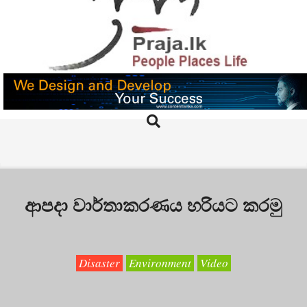
Skip
to
content
PRAJA.LK
Search
Primary
Navigation
Menu
ආපදා වාර්තාකරණය හරියට කරමු
Disaster
Environment
Video