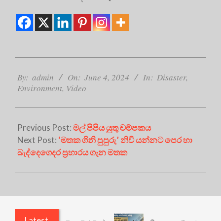
2024-
06-
By:
admin
On:
June 4, 2024
In:
Disaster
,
Environment
,
Video
04
Previous Post:
මල් පිපිය යුතු චම්පකය
Next Post:
‘මතක ගිනි පුපුරු’ නිවී යන්නට පෙර හා
බැද්දෙගෙදර ප්‍රහාරය ගැන මතක
Latest