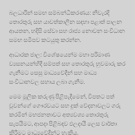
බලධාරීන් සමඟ සම්බන්ධීකරණය: නිවැරදි
තොරතුරු සහ යාවත්කාලීන සඳහා පළාත් පාලන
ආයතන, හදිසි සේවා සහ රාජ්‍ය නොවන සංවිධාන
සමඟ සමීපව කටයුතු කරන්න.
ආධාරක ජාල: විශේෂයෙන්ම මහා පරිමාණ
ව්‍යසනයන්හිදී සම්පත් සහ තොරතුරු හුවමාරු කර
ගැනීමට සෙසු මාධ්‍යවේදීන් සහ මාධ්‍ය
සංවිධානවල සහාය ලබා ගැනීම.
මෙම මූලික කරුණු පිළිපැදීමෙන්, විපතට පත්
වූවන්ගේ ගෞරවයට සහ දුක් වේදනාවලට ගරු
කරමින් මහජනතාවට අත්‍යවශ්‍ය තොරතුරු
සැපයීමට, ආපදා පිළිබඳව ඵලදායී ලෙස වාර්තා
කිරීමට මාධ්‍යවේදීන්ට හැකිය.