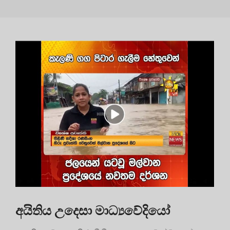
අයිතිය උදෙසා මාධ්‍යවේදියෝ