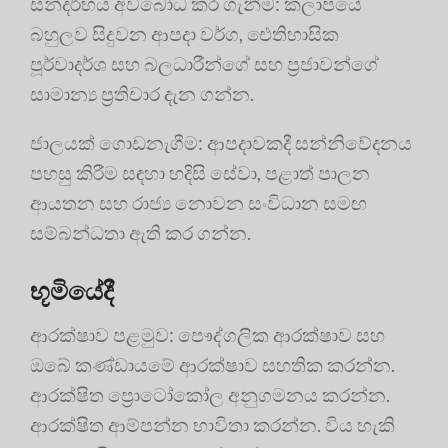
සන්දර්භය අවබෝධ කර ගැනීම: කලාපයේ
බහුලව සිදුවන ආපදා වර්ග, ඓතිහාසික
පූර්වාදර්ශ සහ බලධාරීන්ගේ සහ ප්‍රජාවන්ගේ
සාමාන්‍ය ප්‍රතිචාර දැන ගන්න.
ජාලයක් ගොඩනැගීම: ආපදාවකදී සන්නිවේදනය
පහසු කිරීම සඳහා හදිසි සේවා, පළාත් පාලන
ආයතන සහ රාජ්‍ය නොවන සංවිධාන සමඟ
සම්බන්ධතා ඇති කර ගන්න.
භූමියේදී
ආරක්ෂාව පළමුව: පෞද්ගලික ආරක්ෂාව සහ
ඔබේ කණ්ඩායමේ ආරක්ෂාව සහතික කරන්න.
ආරක්ෂිත ප්‍රොටෝකෝල අනුගමනය කරන්න.
ආරක්ෂිත ආම්පන්න භාවිතා කරන්න. විය හැකි