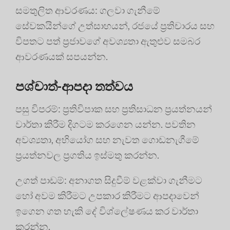
සමතුලිත ආවරණය: ගලවා ගැනීමේ
සේවකයින්ගේ උත්සාහයන්, රජයේ ප්‍රතිචාරය සහ
විපතට පත් ප්‍රජාවගේ අවශ්‍යතා ඇතුළුව සමබර
ආවරණයක් සපයන්න.
පශ්චාත්-ආපදා තත්වය
පසු විපරම්: ප්‍රතිවිපාක සහ ප්‍රතිසාධන ප්‍රයත්නයන්
වාර්තා කිරීම දිගටම කරගෙන යන්න. පවතින
අවශ්‍යතා, අභියෝග සහ නැවත ගොඩනැගීමේ
ප්‍රයත්නවල ප්‍රගතිය ඉස්මතු කරන්න.
උගත් පාඩම්: අනාගත සිදුවීම් වළක්වා ගැනීමට
හෝ අවම කිරීමට උපකාර කිරීමට ආපදාවෙන්
ඉගෙන ගත හැකි දේ විශ්ලේෂණය කර වාර්තා
කරන්න.