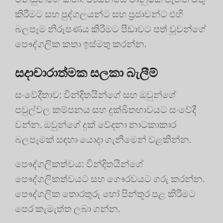
කිරීමට සහ පුද්ගලයන්ට සහ ප්‍රජාවන්ට එහි
බලපෑම නිරූපණය කිරීමට පීඩාවට පත් වූවන්ගේ
පෞද්ගලික කතා ඉස්මතු කරන්න.
සදාචාරාත්මක සලකා බැලීම්
සංවේදීතාව: වින්දිතයින්ගේ සහ ඔවුන්ගේ
පවුල්වල කම්පනය සහ දුක්ඛිතභාවයට සංවේදී
වන්න. ඔවුන්ගේ දුක් වේදනා නාටකාකාර
බලපෑමක් සඳහා යොදා ගැනීමෙන් වළකින්න.
පෞද්ගලිකත්වය: වින්දිතයින්ගේ
පෞද්ගලිකත්වයට සහ ගෞරවයට ගරු කරන්න.
පෞද්ගලික තොරතුරු හෝ පින්තූර පළ කිරීමට
පෙර කැමැත්ත ලබා ගන්න.