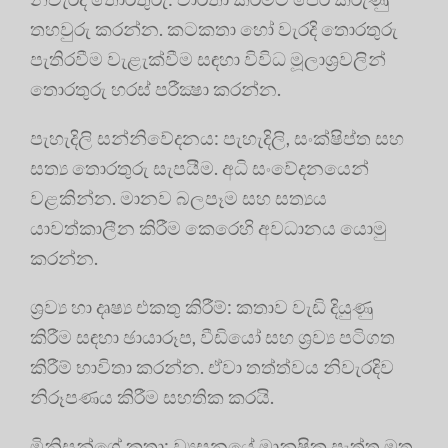
තහවුරු කරන්න. කටකතා හෝ වැරදි තොරතුරු
පැතිරවීම වැළැක්වීම සඳහා විවිධ මූලාශ්‍රවලින්
තොරතුරු හරස් පරීක්‍ෂා කරන්න.
පැහැදිලි සන්නිවේදනය: පැහැදිලි, සංක්ෂිප්ත සහ
සත්‍ය තොරතුරු සැපයීම. අධි සංවේදනයෙන්
වළකින්න. මානව බලපෑම සහ සත්‍යය
යාවත්කාලීන කිරීම කෙරෙහි අවධානය යොමු
කරන්න.
ශ්‍රව්‍ය හා දෘෂ්‍ය එකතු කිරීම්: කතාව වැඩි දියුණු
කිරීම සඳහා ඡායාරූප, වීඩියෝ සහ ශ්‍රව්‍ය පටිගත
කිරීම් භාවිතා කරන්න. ඒවා තත්ත්වය නිවැරදිව
නිරූපණය කිරීම සහතික කරයි.
මිනිසුන්ගේ කතා: ව්‍යසනයේ මානුෂික පැත්ත මතු