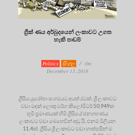
ග්‍රීක් ණය අර්බුදයෙන් ලංකාවට උගත
හැකි පාඩම්
2018-
12-
13
Politics
සිංහල
On:
December 13, 2018
ග්‍රීසිය යුරෝපා සංගමයට අයත් රටක්. ශ්‍රී ලංකාවට
වඩා මඳක් ලොකු වර්ග කිලෝමීටර් 50,949ක
භූමි ප්‍ර‍මාණයක් හිමි ග්‍රීසියේ ජනගහණය
ලංකාවට වඩා බෙහෙවින් අඩු යි. එනම් මිලියන
11.4ක්. ග්‍රීසිය ශ්‍රී ලංකාවට වඩා හාත්පසින් ම