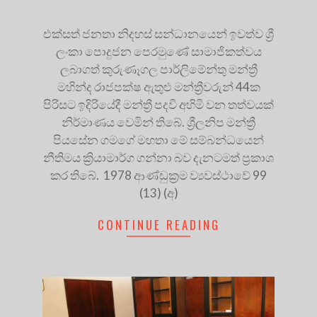
එක්සත් ජනතා නිදහස් සන්ධානයෙන් ඉවත්ව ශ්‍රී
ලංකා පොදුජන පෙරමුණේ සාමාජිකත්වය
ලබාගත් කුරුණෑගල පාර්ලිමේන්තු මන්ත්‍රී
මහින්ද රාජපක්ෂ ඇතුළු මන්ත්‍රීවරුන් 44ක
පිරිසට ඉදිරියේදී මන්ත්‍රී පදවි අහිමි වන තත්වයක්
නිර්මාණය වෙමින් තිබේ. ශ්‍රීලනිප මන්ත්‍රී
පියසේන ගමගේ මහතා මේ සම්බන්ධයෙන්
නීතිමය ක්‍රියාමාර්ග ගන්නා බව දැනටමත් ප්‍රකාශ
කර තිබේ. 1978 ආණ්ඩුක්‍රම ව්‍යවස්ථාවේ 99
(13) (අ)
CONTINUE READING