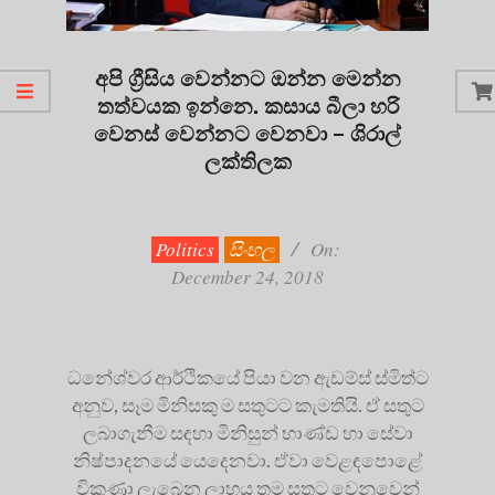
අපි ග්‍රීසිය වෙන්නට ඔන්න මෙන්න
තත්වයක ඉන්නෙ. කසාය බීලා හරි
වෙනස් වෙන්නට වෙනවා – ශිරාල්
ලක්තිලක
2018-
12-
24
Politics
සිංහල
On:
December 24, 2018
ධනේශ්වර ආර්ථිකයේ පියා වන ඇඩම්ස් ස්මිත්ට
අනුව, සෑම මිනිසකු ම සතුටට කැමතියි. ඒ සතුට
ලබාගැනීම සඳහා මිනිසුන් භාණ්ඩ හා සේවා
නිෂ්පාදනයේ යෙදෙනවා. ඒවා වෙළඳපොළේ
විකුණා ලැබෙන ලාභය තම සතුට වෙනුවෙන්