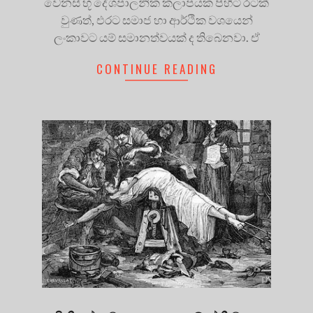
වෙනස් භූ දේශපාලනික කලාපයක පිහිටි රටක්
වුණත්, එරට සමාජ හා ආර්ථික වශයෙන්
ලංකාවට යම් සමානත්වයක් ද තිබෙනවා. ඒ
CONTINUE READING