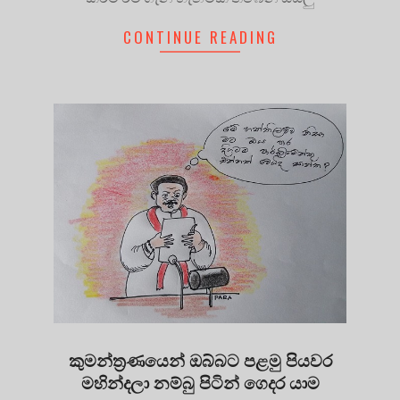
CONTINUE READING
කුමන්ත්‍රණයෙන් ඔබ්බට පළමු පියවර
මහින්දලා නම්බු පිටින් ගෙදර යාම