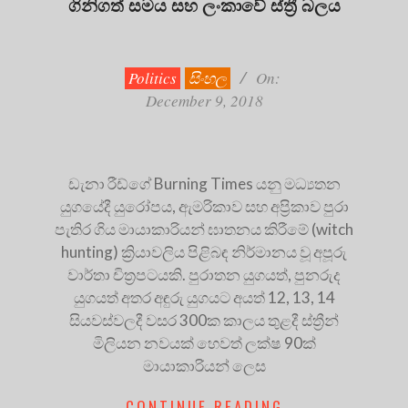
ගිනිගත් සමය සහ ලංකාවේ ස්ත්‍රී බලය
2018-
12-
09
Politics
සිංහල
On:
December 9, 2018
ඩැනා රීඩ්ගේ Burning Times යනු මධ්‍යතන
යුගයේදී යුරෝපය, ඇමරිකාව සහ අප්‍රිකාව පුරා
පැතිර ගිය මායාකාරියන් ඝාතනය කිරීමේ (witch
hunting) ක්‍රියාවලිය පිළිබඳ නිර්මානය වූ අපූරු
වාර්තා චිත්‍රපටයකි. පුරාතන යුගයත්, පුනරුද
යුගයත් අතර අඳුරු යුගයට අයත් 12, 13, 14
සියවස්වලදී වසර 300ක කාලය තුළදී ස්ත්‍රීන්
මිලියන නවයක් හෙවත් ලක්ෂ 90ක්
මායාකාරියන් ලෙස
CONTINUE READING