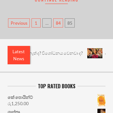
POSTS
Previous
1
…
84
85
PAGINATION
Latest
ුළෙයි කුඩු නැත් ද? විශෝධනය වෙනවා ද?
අභිසාරී: 
News
TOP RATED BOOKS
කේ පොයින්ට්
රු
1,250.00
ශාස්තෘ