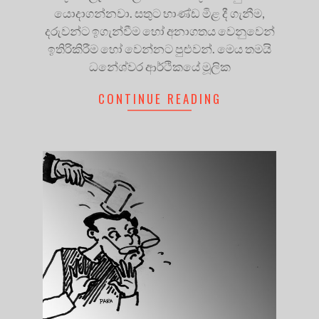
යොදාගන්නවා. සතුට භාණ්ඩ මිළ දී ගැනීම,
දරුවන්ට ඉගැන්වීම හෝ අනාගතය වෙනුවෙන්
ඉතිරිකිරීම හෝ වෙන්නට පුළුවන්. මෙය තමයි
ධනේශ්වර ආර්ථිකයේ මූලික
CONTINUE READING