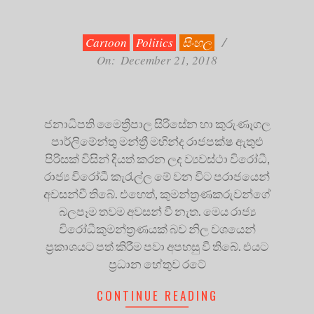
2018-
12-
21
Cartoon
Politics
සිංහල
On:
December 21, 2018
ජනාධිපති මෛත්‍රීපාල සිරිසේන හා කුරුණෑගල
පාර්ලිමේන්තු මන්ත්‍රී මහින්ද රාජපක්ෂ ඇතුළු
පිරිසක් විසින් දියත් කරන ලද ව්‍යවස්ථා විරෝධී,
රාජ්‍ය විරෝධී කැරැල්ල මේ වන විට පරාජයෙන්
අවසන්වී තිබේ. එහෙත්, කුමන්ත්‍රණකරුවන්ගේ
බලපෑම තවම අවසන් වී නැත. මෙය රාජ්‍ය
විරෝධීකුමන්ත්‍රණයක් බව නිල වශයෙන්
ප්‍රකාශයට පත් කිරීම පවා අපහසු වී තිබේ. එයට
ප්‍රධාන හේතුව රටේ
CONTINUE READING