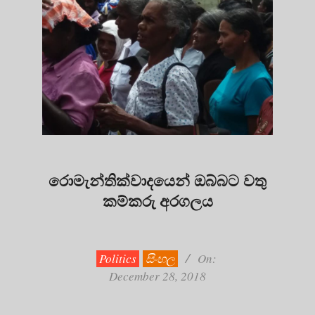
රොමැන්තික්වාදයෙන් ඔබ්බට වතු
කම්කරු අරගලය
2018-
12-
28
Politics
සිංහල
On:
December 28, 2018