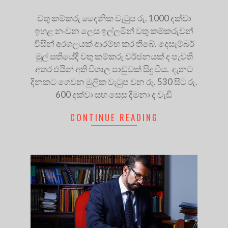
වතු කම්කරු දෛනික වැටුප රු. 1000 දක්වා
ඉහළ නංවන ලෙස ඉල්ලමින් වතු කම්කරුවන්
විසින් අරගලයක් ආරම්භ කර තිබේ. දෙසැම්බර්
මුල් සතියේදී වතු කම්කරු වර්ජනයක් ද පැවති
අතර එයින් අති විශාල පාඩුවක් සිදු විය. දැනට
දිනකට ගෙවන මුලික වැටුප වන රු. 530 සිට රු.
600 දක්වා සහ සෙසු දීමනා ද වැඩි
CONTINUE READING