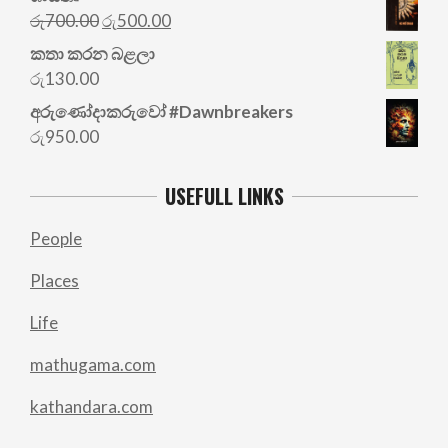
Original
Current
රු
700.00
රු
500.00
price
price
කතා කරන බළලා
was:
is:
රු
130.00
රු700.00.
රු500.00.
අරු‍ණෝදාකරුවෝ #Dawnbreakers
රු
950.00
USEFULL LINKS
People
Places
Life
mathugama.com
kathandara.com