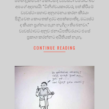
පහත දැක්වෙන කොටස ද ව්‍යවස්ථා විරෝධී බව
අපගේ අදහසයි: “විනිශ්චයකාරවරු පත් කිරීමේ
ව්‍යවස්ථා සභාව අනුගමනය කරන කි‍්‍රයා
පිළිවෙත කොතෙක් දුරට අපක්ෂපාතිද, මධ්‍යස්ථ
ද කියන ප‍්‍රශ්නය පැන නැගිලා තිබෙනවා.”
ව්‍යවස්ථාවට අනුව ජනාධිපතිවරයාට එසේ
ප්‍රකාශ කරන්නට අයිතියක් නැහැ.
CONTINUE READING