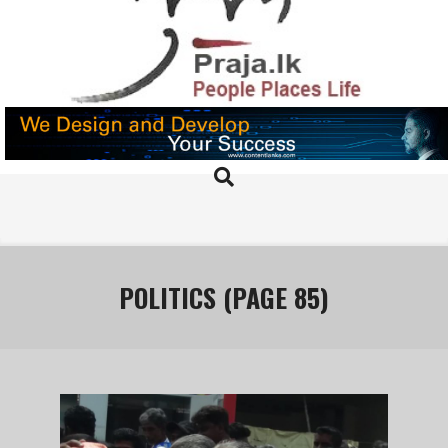
Skip
to
content
PRAJA.LK
Search
Primary
Navigation
Menu
POLITICS
(PAGE 85)