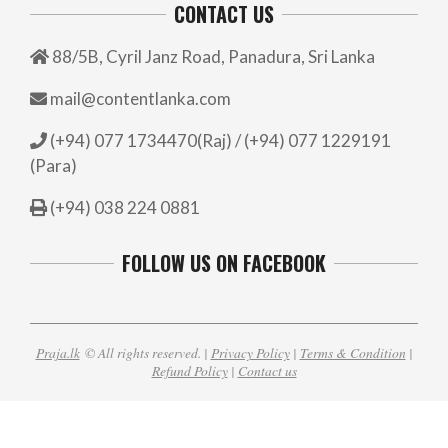
CONTACT US
88/5B, Cyril Janz Road, Panadura, Sri Lanka
mail@contentlanka.com
(+94) 077 1734470(Raj) / (+94) 077 1229191
(Para)
(+94) 038 224 0881
FOLLOW US ON FACEBOOK
Praja.lk
© All rights reserved. |
Privacy Policy
|
Terms & Condition
|
Refund Policy
|
Contact us