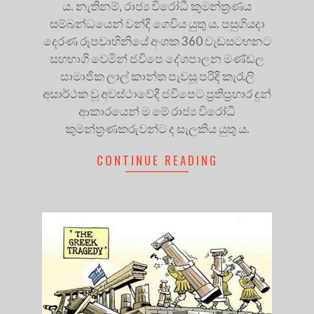
ය. නැතිනම්, රාජ්‍ය විරෝධී කුමන්ත්‍ර‍ණය
සම්බන්ධයෙන් වන්දි ගෙවිය යුතු ය. පසුගියදා
දෙරණ රූපවාහිනියේ අංශක 360 වැඩසටහනට
සහභාගි වෙමින් ජවිපෙ දේශපාලන මණ්ඩල
සාමාජික ලාල් කාන්ත පැවසූ පරිදි කැරැලි
අසාර්ථක වූ අවස්ථාවේදී ජවිපෙට ප්‍ර‍තිප්‍ර‍හාර දුන්
ආකාරයෙන් ම මේ රාජ්‍ය විරෝධී
කුමන්ත්‍ර‍ණකරුවන්ට ද සැලකිය යුතු ය.
CONTINUE READING