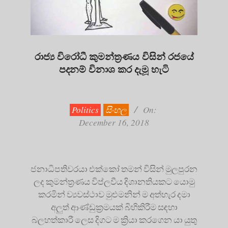
රාජ්‍ය විරෝධී කුමන්ත්‍ර‍ණය විසින් රජයේ
පදනම් විනාශ කර දැමූ හැටි
2018-
12-
16
Politics
සිංහල
On:
December 16, 2018
ජනාධිපතිවරයා එක්කෝ තමන් විසින් මුලපුරන
ලද කුමන්ත්‍ර‍ණය විප්ලවීය දිශානතියකට යොමු
කරමින් ව්‍යවස්ථාව මුළුමනින් ම අත්හැර දමා
අලුත් ආණ්ඩුක්‍ර‍මයක් බිහිකිරීම සඳහා
බලහත්කාරී ලෙස දිගට ම ක්‍රියා කරගෙන යා යුතු