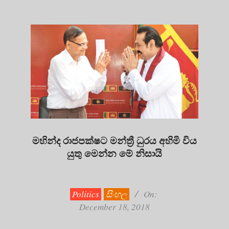
මහින්ද රාජපක්ෂට මන්ත්‍රී ධුරය අහිමි විය
යුතු මෙන්න මේ නිසායි
2018-
12-
18
Politics
සිංහල
On:
December 18, 2018