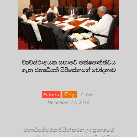
ව්‍යවස්ථාදායක සභාවේ පක්ෂපාතිත්වය
ගැන ජනාධිපති සිරිසේනගේ චෝදනාව
2018-
12-
17
Politics
සිංහල
On:
December 17, 2018
ජනාධිපතිවරයා විසින් කරන ලද ප්‍රකාශයේ