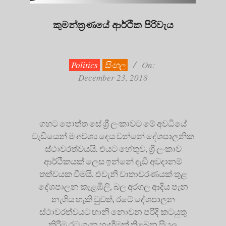
කුමන්ත්‍රණයේ ආර්ථික පිරිවැය
2018-
12-
23
Politics
සිංහල
On:
December 23, 2018
ගහට පොත්ත සේ ශ්‍රී ලංකාවට මේ අවධියේ
වැඩියෙන් ම අවශ්‍ය දෙය වන්නේ දේශපාලනික
ස්ථාවරත්වයයි. එයට හේතුව, ශ්‍රී ලංකාව
ආර්ථිකයක් ලෙස ඉන්නේ දැඩි අවදානම්
තත්වයක වීමයි. එවැනි වාතාවරණයක් තුළ
දේශපාලන කැළඹිලි, බල අරගල ආදිය පැන
නැගිය හැකි වුවත්, රටේ දේශපාලන
ස්ථාවරත්වයට හානි නොවන පරිදි කටයුතු
කිරීම රට ගැන හැඟීමක් තිබෙන සියලු