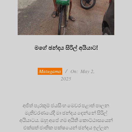
මගේ ඡන්දය සිරිල් අයියාට!
2025-
05-
02
Matugama
On:
May 2,
2025
අජිත් පැරකුම් ජයසිංහ මෙවර පළාත් පාලන
මැතිවරණයේදී මා ඡන්දය දෙන්නේ සිරිල්
අයියාටය. ඔහු අපේ ගම අයිති කොට්ඨාසයෙන්
එක්සත් ජාතික පක්ෂයෙන් ඡන්දය ඉල්ලන