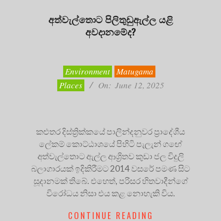
අත්වැල්තොට පිලිතුඩුඇල්ල යළි
අවදානමේද?
2025-
06-
12
Environment
Matugama
Places
On:
June 12, 2025
කළුතර දිස්ත්‍රික්කයේ පාලින්දනුවර ප්‍රාදේශීය
ලේකම් කොට්ඨාශයේ පිහිටි පැලැන් ගඟේ
අත්වැල්තොට ඇල්ල ආශ්‍රිතව කුඩා ජල විදුලි
බලාගාරයක් ඉදිකිරීමට 2014 වසරේ පමණ සිට
සූදානමක් තිබේ. එහෙත්, පරිසර හිතවාදීන්ගේ
විරෝධය නිසා එය කළ නොහැකි විය.
CONTINUE READING