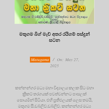
මතුගම බිග් මැච් අතර රයිගම් පස්දුන්
සටන
2025-
05-
27
Matugama
On:
May 27,
2025
කන්නන්ගර මධ්‍ය මහා විද්‍යාලය කලක සිට මහා
ක්‍රිකට් තරගයක් පවත්වන්නට පාසලක්
සොයමින් සිටියා. එහි ප්‍රතිඵලයක් ලෙස තමයි,
මතුගම සී.ඩබ්ලිව්.ඩබ්ලිව්. කන්නන්ගර මධ්‍ය