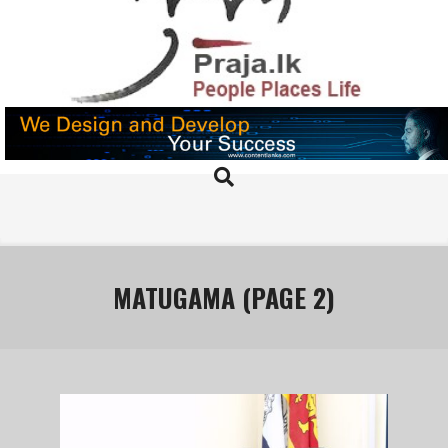
Skip
to
content
PRAJA.LK
Search
Primary
Navigation
Menu
MATUGAMA
(PAGE 2)