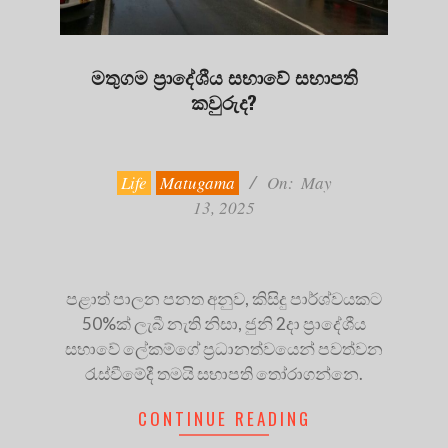
මතුගම ප්‍රාදේශීය සභාවේ සභාපති
කවුරුද?
2025-
05-
13
Life
Matugama
On:
May
13, 2025
පළාත් පාලන පනත අනුව, කිසිදු පාර්ශ්වයකට
50%ක් ලැබී නැති නිසා, ජුනි 2දා ප්‍රාදේශීය
සභාවේ ලේකම්ගේ ප්‍රධානත්වයෙන් පවත්වන
රැස්වීමේදී තමයි සභාපති තෝරාගන්නෙ.
CONTINUE READING