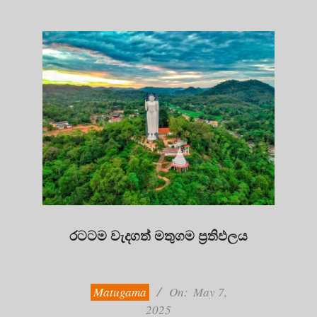
රටටම වැදගත් මතුගම ප්‍රතිඵලය
2025-
05-
07
Matugama
On:
May 7,
2025