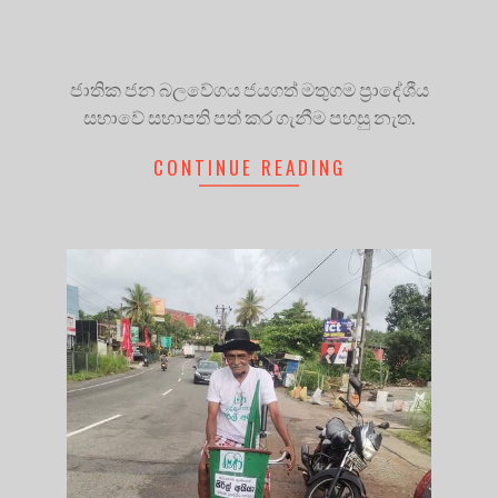
ජාතික ජන බලවේගය ජයගත් මතුගම ප්‍රාදේශීය
සභාවේ සභාපති පත් කර ගැනීම පහසු නැත.
CONTINUE READING