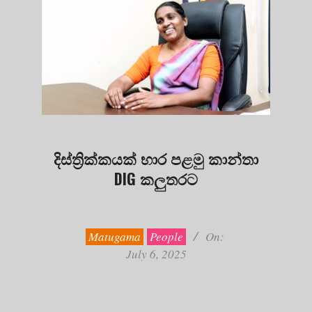
දිස්ත්‍රික්කයක් භාර පළමු කාන්තා
DIG කලුතරට
2025-
07-
06
Matugama
People
On:
July 6, 2025