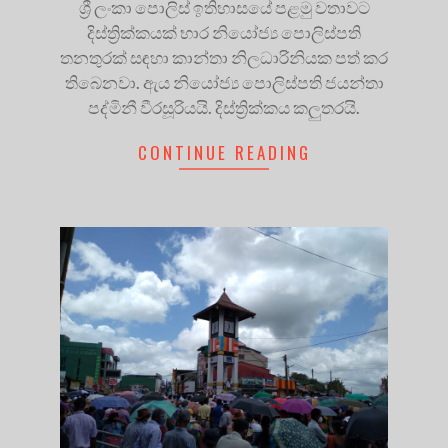
ශ්‍රී ලංකා පොලිස් ඉතිහාසයේ පළමු වතාවට
දිස්ත්‍රික්කයක් භාර නියෝජ්‍ය පොලිස්පති
තනතුරක් සඳහා කාන්තා නිලධාරිනියක පත් කර
තිබෙනවා. ඇය නියෝජ්‍ය පොලිස්පති ජයන්තා
පද්මිනී වීරසූරියයි. දිස්ත්‍රික්කය කලුතරයි.
CONTINUE READING