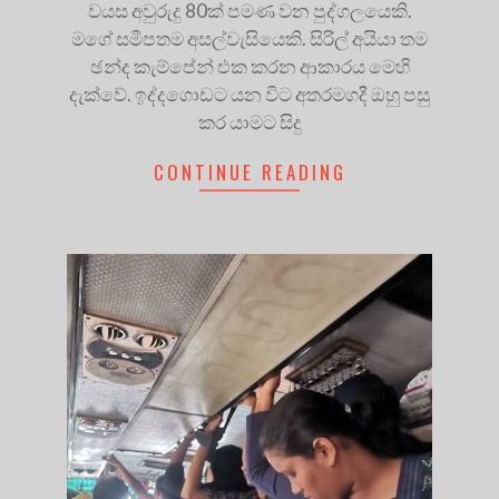
වයස අවුරුදු 80ක් පමණ වන පුද්ගලයෙකි.
මගේ සමීපතම අසල්වැසියෙකි. සිරිල් අයියා තම
ඡන්ද කැම්පේන් එක කරන ආකාරය මෙහි
දැක්වේ. ඉද්දගොඩට යන විට අතරමගදී ඔහු පසු
කර යාමට සිදු
CONTINUE READING