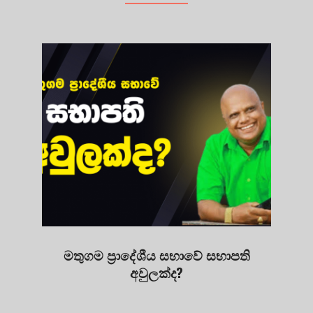
මතුගම ප්‍රාදේශීය සභාවේ සභාපති
අවුලක්ද?
2025-
05-