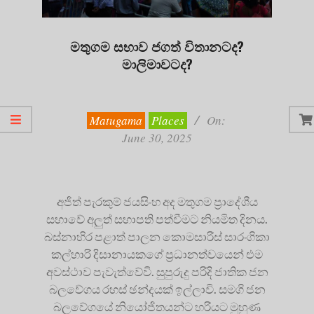
මතුගම සභාව ජගත් විතානටද?
මාලිමාවටද?
2025-
06-
30
Matugama
Places
On:
June 30, 2025
අජිත් පැරකුම් ජයසිංහ අද මතුගම ප්‍රාදේශීය
සභාවේ අලුත් සභාපති පත්වීමට නියමිත දිනය.
බස්නාහිර පළාත් පාලන කොමසාරිස් සාරංගිකා
කල්හාරි දිසානායකගේ ප්‍රධානත්වයෙන් එම
අවස්ථාව පැවැත්වේවි. සුපුරුදු පරිදි ජාතික ජන
බලවේගය රහස් ඡන්දයක් ඉල්ලාවි. සමගි ජන
බලවේගයේ නියෝජිතයන්ට හරියට මුහුණ