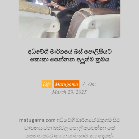
අධිවේගී මාර්ගයේ බස් පොලිසියට
කොකා පෙන්නන අලුත්ම ක්‍රමය
2025-
03-
29
Life
Matugama
On:
March 29, 2025
matugama.com අධිවේගී මාර්ගයේ මතුගම සිට
ධාවනය වන බස්වල පොල් පටවන්නා සේ
සෙනග පුරවාගෙන යාම සාමාන්‍ය දෙයක්.