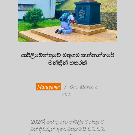
පාර්ලිමේන්තුවේ මතුගම කන්නන්ගරේ
මන්ත්‍රීන් හතරක්
2025-
03-
08
Matugama
On:
March 8,
2025
2024දී පත් වූ නව පාර්ලිමේන්තුවේ
මන්ත්‍රීවරුන් අතර මතුගම සී.ඩබ්.ඩබ්.