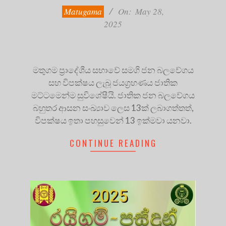
28
Matugama
On:
May 28,
2025
මතුගම ප්‍රාදේශීය සභාවේ සමගි ජන බලවේගය
සහ විපක්ෂය ලැබූ ජයග්‍රහණය ජාතික
මට්ටමෙන්ම සුවිශේෂීයි. ජාතික ජන බලවේගය
බහුතර ආසන සංඛ්‍යාව ලෙස 13ක් ලබාගත්තත්,
විපක්ෂය ඉතා පහසුවෙන් 13 ඉක්මවා යනවා.
CONTINUE READING