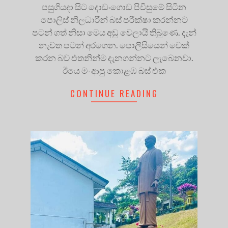
පසුගියදා සිට දොඩංගොඩ පිවිසුමේ සිටින
පොලිස් නිලධාරීන් බස් පරීක්ෂා කරන්නට
පටන් ගත් නිසා මෙය අඩු වෙලායි තිබුණෙ. දැන්
නැවත පටන් අරගෙන. පොලිසියෙන් චෙක්
කරන බව එතනින්ම දැනගන්නට ලැබෙනවා.
ඊයෙ මං ආපු කොළඹ බස් එක
CONTINUE READING