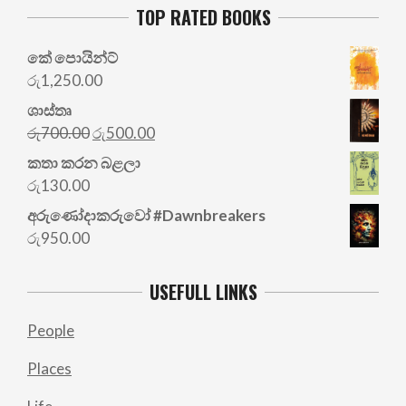
TOP RATED BOOKS
කේ පොයින්ට්
රු
1,250.00
ශාස්තෘ
Original
Current
රු
700.00
රු
500.00
price
price
කතා කරන බළලා
was:
is:
රු
130.00
රු700.00.
රු500.00.
අරු‍ණෝදාකරුවෝ #Dawnbreakers
රු
950.00
USEFULL LINKS
People
Places