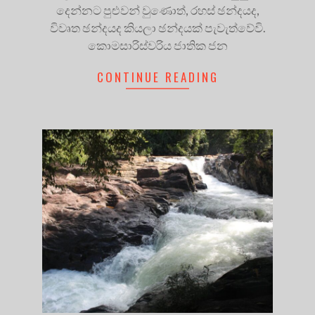
දෙන්නට පුළුවන් වුණොත්, රහස් ඡන්දයද,
විවෘත ඡන්දයද කියලා ඡන්දයක් පැවැත්වේවි.
කොමසාරිස්වරිය ජාතික ජන
CONTINUE READING