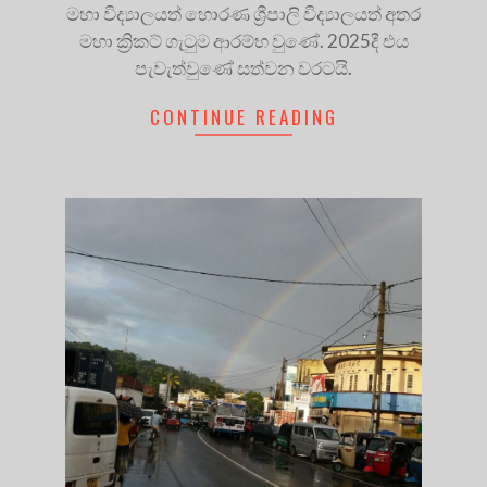
මහා විද්‍යාලයත් හොරණ ශ්‍රීපාලි විද්‍යාලයත් අතර
මහා ක්‍රිකට් ගැටුම ආරම්භ වුණේ. 2025දී එය
පැවැත්වුණේ සත්වන වරටයි.
CONTINUE READING