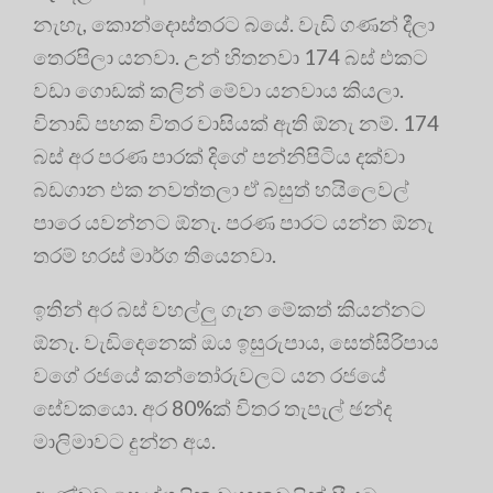
නැහැ, කොන්දොස්තරට බයේ. වැඩි ගණන් දීලා
තෙරපිලා යනවා. උන් හිතනවා 174 බස් එකට
වඩා ගොඩක් කලින් මේවා යනවාය කියලා.
විනාඩි පහක විතර වාසියක් ඇති ඕනැ නම්. 174
බස් අර පරණ පාරක් දිගේ පන්නිපිටිය දක්වා
බඩගාන එක නවත්තලා ඒ බසුත් හයිලෙවල්
පාරෙ යවන්නට ඕනැ. පරණ පාරට යන්න ඕනැ
තරම් හරස් මාර්ග තියෙනවා.
ඉතින් අර බස් වහල්ලු ගැන මේකත් කියන්නට
ඕනැ. වැඩිදෙනෙක් ඔය ඉසුරුපාය, සෙත්සිරිපාය
වගේ රජයේ කන්තෝරුවලට යන රජයේ
සේවකයො. අර 80%ක් විතර තැපැල් ඡන්ද
මාලිමාවට දුන්න අය.