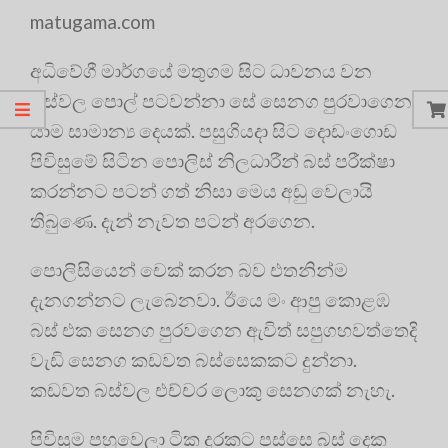
matugama.com
අධිවේගී මාර්ගයේ මතුගම සිට ධාවනය වන
බස්වල පොල් පටවන්නා සේ සෙනග පුරවාගෙන
යාම සාමාන්‍ය දෙයක්. පසුගියදා සිට දොඩංගොඩ
පිවිසුමේ සිටින පොලිස් නිලධාරීන් බස් පරීක්ෂා
කරන්නට පටන් ගත් නිසා මෙය අඩු වෙලායි
තිබුණෙ. දැන් නැවත පටන් අරගෙන.
පොලිසියෙන් චෙක් කරන බව එතනින්ම
දැනගන්නට ලැබෙනවා. ඊයෙ මං ආපු කොළඹ
බස් එක සෙනග පුරවගෙන ඇවිත් සපුගහවත්තෙදි
වැඩි සෙනග කඩවත බස්සෙකකට දුන්නා.
කඩවත බස්වල එච්චර ලොකු සෙනගක් නැහැ.
පිවිසුම පහුවෙලා ටික දුරකට පස්සෙ බස් දෙක