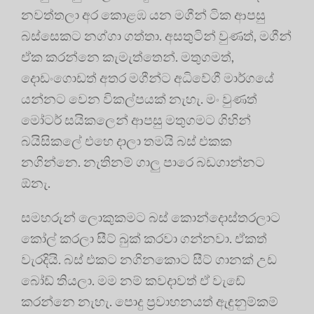
නවත්තලා අර කොළඹ යන මගීන් ටික ආපසු
බස්සෙකට නග්ගා ගත්තා. අසතුටින් වුණත්, මගීන්
ඒක කරන්නෙ කැමැත්තෙන්. මතුගමත්,
දොඩංගොඩත් අතර මගීන්ට අධිවේගී මාර්ගයේ
යන්නට වෙන විකල්පයක් නැහැ. මං වුණත්
මෝටර් සයිකලෙන් ආපසු මතුගමට ගිහින්
බයිසිකලේ එහෙ දාලා තමයි බස් එකක
නගින්නෙ. නැතිනම් ගාලු පාරෙ බඩගාන්නට
ඕනැ.
සමහරුන් ලොකුකමට බස් කොන්දොස්තරලාට
කෝල් කරලා සීට් බුක් කරවා ගන්නවා. ඒකත්
වැරදියි. බස් එකට නගිනකොට සීට් ගානක් උඩ
බෝඩ් තියලා. මම නම් කවදාවත් ඒ වැඩේ
කරන්නෙ නැහැ. පොදු ප්‍රවාහනයත් ඇඳුනුම්කම්