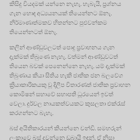
කිසිදු වියදමක් යන්නෙ නැහැ. හැබැයි, ප්‍රශ්නය
ගැන හොඳ අධ්‍යයනයක් තියෙන්නට ඕනැ.
නිර්මාණාත්මකව හිතන්නට පුළුවන්කම
තියෙන්නටත් ඕනැ.
කලින් ආණ්ඩුවලටත් පොදු ප්‍රවාහනය ගැන
දැක්මක් තිබුණෙ නැහැ. වත්මන් ආණ්ඩුවටත්
තියෙන බවක් පෙනෙන්නෙ නැහැ. යම් දැක්මක්
තිබුණාය කියා සිතිය හැකි ජාතික ජන බලවේග
ක්‍රියාකාරිකයකු වූ දිලීප විතාරණත් ජාතික ප්‍රවාහන
කොමිෂන් සභාවේ සභාපති ධූරයෙන් ඉවත්
වෙලා. දුර්වල නායකත්වයකට කුසලතා එක්රැස්
කරගන්නට බැහැ.
බස් අයිතිකාරයන් කියන්නෙ චන්ඩි. සමහරුන්
ලංකාවෙ බස් දුවන්නෙ ඩුබායි ඉඳන්. ඒ නිසා