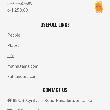
කේ පොයින්ට්
රු
1,250.00
USEFULL LINKS
People
Places
Life
mathugama.com
kathandara.com
CONTACT US
88/5B, Cyril Janz Road, Panadura, Sri Lanka