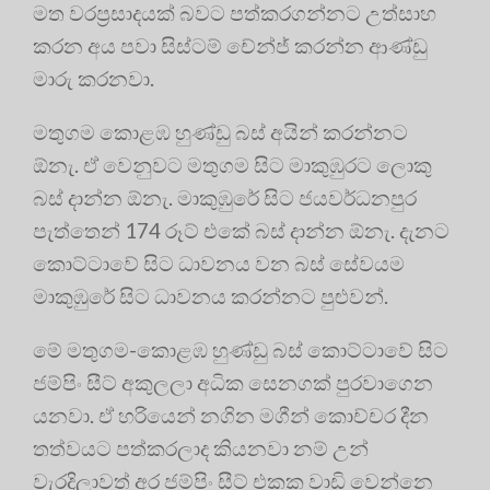
මත වරප්‍රසාදයක් බවට පත්කරගන්නට උත්සාහ
කරන අය පවා සිස්ටම් චේන්ජ් කරන්න ආණ්ඩු
මාරු කරනවා.
මතුගම කොළඹ හුණ්ඩු බස් අයින් කරන්නට
ඕනැ. ඒ වෙනුවට මතුගම සිට මාකුඹුරට ලොකු
බස් දාන්න ඕනැ. මාකුඹුරේ සිට ජයවර්ධනපුර
පැත්තෙන් 174 රූට් එකේ බස් දාන්න ඕනැ. දැනට
කොට්ටාවේ සිට ධාවනය වන බස් සේවයම
මාකුඹුරේ සිට ධාවනය කරන්නට පුළුවන්.
මේ මතුගම-කොළඹ හුණ්ඩු බස් කොට්ටාවේ සිට
ජම්පිං සීට් අකුලලා අධික සෙනගක් පුරවාගෙන
යනවා. ඒ හරියෙන් නගින මගීන් කොච්චර දීන
තත්වයට පත්කරලාද කියනවා නම් උන්
වැරදිලාවත් අර ජම්පිං සීට් එකක වාඩි වෙන්නෙ