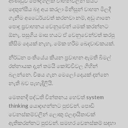
ආණ්ඩුව පෞද්ගලික වාහනවලින් සීයට
දෙතුන්සීය බදු අය කරලා මිනිසුන් වාහන මිලදී
ගැනීම අධෛර්යවත් කරනවා නම්, අඩු ගානෙ
පොදු ප්‍රවාහනය වෙනුවෙන් යමක් කරන්නට
ඕනැ. පසුගිය මාස හයට ඒ වෙනුවෙන්වත් කරපු
කිසිම දෙයක් නැහැ. මේක හරිම ඛෙදවාචකයක්.
නිර්ධන පංතියේය කියන ප්‍රවාහන ඇමති බිමල්
රත්නායක දැන් තමයි කෝච්චිවල ගිහින්
බලන්නෙ. විෂය ගැන මෙලෝ දෙයක් දන්නෙ
නැති බව පැහැදිලියි.
මෙතනදි පද්ධති චින්තනය හෙවත් system
thinking යොදාගන්නට පුළුවන්. පොඩි
වෙනස්කම්වලින් ලොකු ඵලදායිතාවක්
ඇතිකරන්නට පුළුවන්. සමහර වෙනස්කම් සඳහා