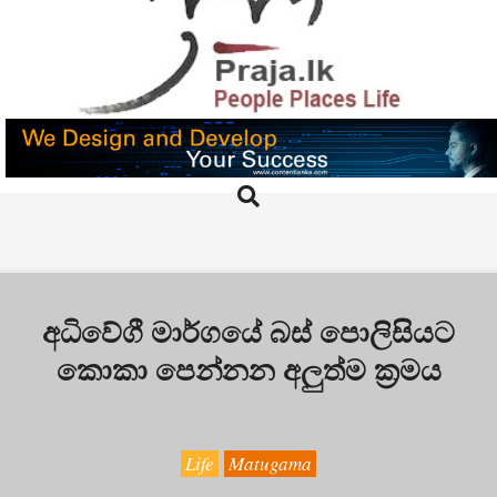
Skip
to
content
PRAJA.LK
Search
Primary
Navigation
Menu
අධිවේගී මාර්ගයේ බස් පොලිසියට
කොකා පෙන්නන අලුත්ම ක්‍රමය
Life
Matugama