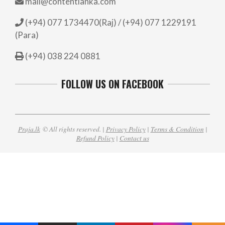
mail@contentlanka.com
(+94) 077 1734470(Raj) / (+94) 077 1229191
(Para)
(+94) 038 224 0881
FOLLOW US ON FACEBOOK
Praja.lk
© All rights reserved. |
Privacy Policy
|
Terms & Condition
|
Refund Policy
|
Contact us