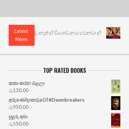
Latest
යි ඇතුළෙයි කුඩු නැත් ද? විශෝධනය වෙනවා ද?
අභිස
News
TOP RATED BOOKS
කතා කරන බළලා
රු
130.00
අරු‍ණෝදාකරුවෝ #Dawnbreakers
රු
950.00
සුදුරු අබා
රු
550.00