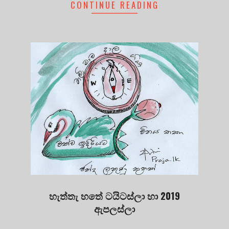
CONTINUE READING
හැත්තැ හතේ ටයිටස්ලා හා 2019
ඇපලස්ලා
2019-