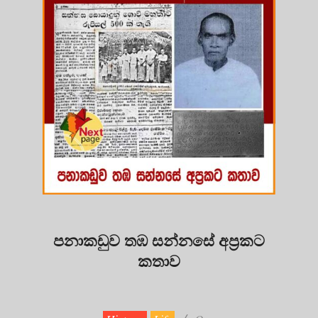
පනාකඩුව තඹ සන්නසේ අප්‍රකට
කතාව
2025-
09-
19