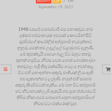
History
Life
On:
September 19, 2025
1948 වසරේ පෙබරවාරි මස පනාකඩුව නම්
දුෂ්කර ගම්මානයක ඉඩමක් කොටමින් සිටි
සුරවීරගේ කරෝලිස් අප්පුහාමි නැමැත්තාට
නුහුරු යමක් තම උදැල්ලේ වැදුණු බව දැනුණි.
මේ කුමක්දැයි සොයා බැලූ විට ඔහුට තහඩු
තුනක් හමුවිය. නිවස වෙත ගොස් ගොරකා දමා
තහඩුවල බැඳී තිබූ ඔක්සයිඩ පටලය ඉවත් කළ
විට එහි නොදන්නා අකුරු ජාතියක් ලියා ඇති
බව දැකගන්නට ලැබුණි. නමුත් එහි සමහර
අකුරු කියවීමටත් හැකිය. මේ වන විට අප්පුහාමි
හට නිධානයක් ලැබී ඇතැයි ගම පුරා ප්රචාරය වී
තිබීම නිසා ගමේ බොහෝ දෙනා අප්පුහාමිගේ
නිවස වටා එක්රොක් වූහ.