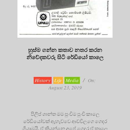
හුස්ම ගන්න කතාව නතර කරන
නිවේදකවරු සිටි ‌‌රේඩියෝ කාලෙ
2019-
08-
23
History
Life
Media
On:
August 23, 2019
පිලිප් ශාන්ත මම පුංචිම පුංචි කාලෙ
රේඩියෝවක් ඇහැව්වෙ ආච්චිලගෙ ගෙදර
ගියාමයි. ඒ කියන්නෙ අපේ ගෙදර ඒ කාලෙ