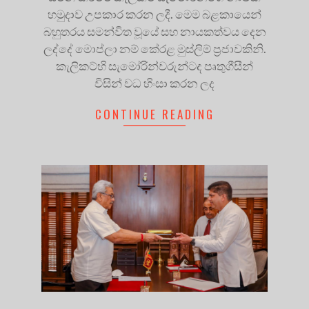
හමුදාව උපකාර කරන ලදී. මෙම බළකායෙන්
බහුතරය සමන්විත වූයේ සහ නායකත්වය දෙන
ලද්දේ මොප්ලා නම් කේරළ මුස්ලිම් ප්‍රජාවකිනි.
කැලිකට්හි සැමෝරින්වරුන්ටද පෘතුගීසීන්
විසින් වධ හිංසා කරන ලද
CONTINUE READING