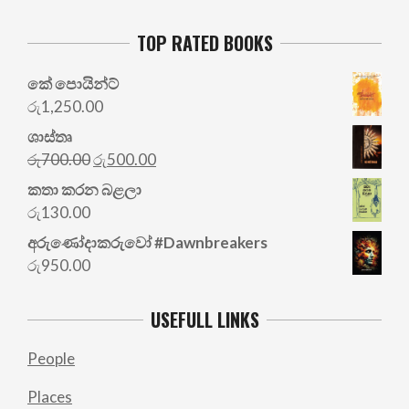
TOP RATED BOOKS
කේ පොයින්ට්
රු
1,250.00
ශාස්තෘ
Original
Current
රු
700.00
රු
500.00
price
price
කතා කරන බළලා
was:
is:
රු
130.00
රු700.00.
රු500.00.
අරු‍ණෝදාකරුවෝ #Dawnbreakers
රු
950.00
USEFULL LINKS
People
Places