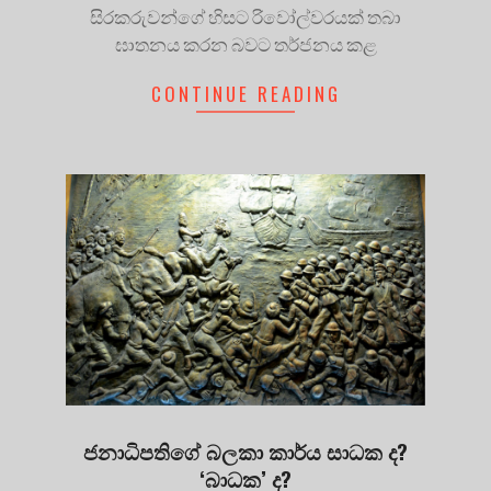
සිරකරුවන්ගේ හිසට රිවෝල්වරයක් තබා
ඝාතනය කරන බවට තර්ජනය කළ
CONTINUE READING
ජනාධිපතිගේ බලකා කාර්ය සාධක ද?
‘බාධක’ ද?