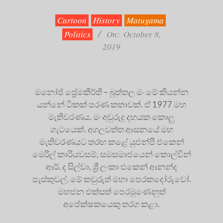
10-
08
Cartoon
History
Matugama
Politics
On:
October 8,
2019
මනෝජ් ප්‍රේමකීර්ති – බුත්තල මං මේ කියන්න
යන්නේ ටිකක් පරණ කතාවක්. ඒ 1977 මහ
මැතිවරණය. මං අවුරුදු දහයක කොලු
ගැටයෙක්. අගලවත්ත ආසනයේ මහ
මැතිවරණයට තරඟ කළේ යුඑන්පී එකෙන්
මෙරිල් කාරියවසම්, සමසමාජයෙන් කොල්වින්
ආර්. ද සිල්වා, ශ්‍රී ලංකා එකෙන් ආනන්ද
පැස්කුවල්. මේ කවුරුත් මහා පෙරකදෝරුවෝ.
මහජන එක්සත් පෙරමුණෙනුත්
අපේක්ෂකයෙකු තරග කළා.