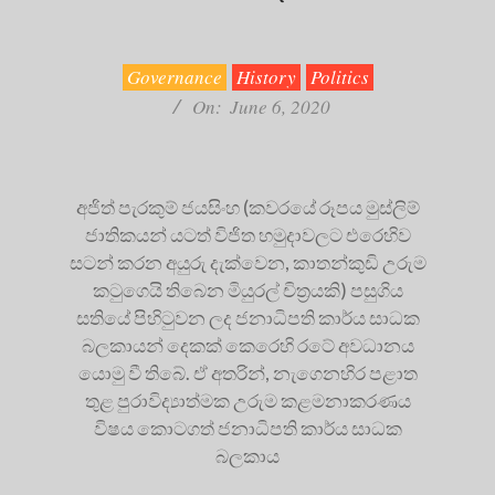
2020-
06-
06
Governance
History
Politics
On:
June 6, 2020
අජිත් පැරකුම් ජයසිංහ (කවරයේ රූපය මුස්ලිම්
ජාතිකයන් යටත් විජිත හමුදාවලට එරෙහිව
සටන් කරන අයුරු දැක්වෙන, කාතන්කුඩි උරුම
කටුගෙයි තිබෙන මියුරල් චිත්‍රයකි) පසුගිය
සතියේ පිහිටුවන ලද ජනාධිපති කාර්ය සාධක
බලකායන් දෙකක් කෙරෙහි රටේ අවධානය
යොමු වී තිබේ. ඒ අතරින්, නැගෙනහිර පළාත
තුළ පුරාවිද්‍යාත්මක උරුම කළමනාකරණය
විෂය කොටගත් ජනාධිපති කාර්ය සාධක
බලකාය