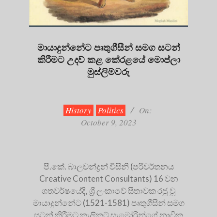
මායාදුන්නේට පෘතුගීසීන් සමග සටන්
කිරීමට උදව් කළ කේරළයේ මොප්ලා
මුස්ලිම්වරු
2023-
10-
09
History
Politics
On:
October 9, 2023
පී.කේ. බාලචන්ද්‍රන් විසිනි (පරිවර්තනය
Creative Content Consultants) 16 වන
ශතවර්ෂයේදී, ශ්‍රී ලංකාවේ සීතාවක රජු වූ
මායාදුන්නේට (1521-1581) පෘතුගීසීන් සමග
සටන් කිරීමට කැලිකට් සැමෝරින්ගේ නාවික