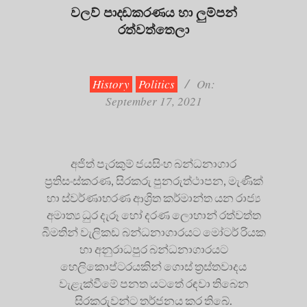
වලව් පාදඩකරණය හා ලුම්පන්
රත්වත්තෙලා
2021-
09-
17
History
Politics
On:
September 17, 2021
අජිත් පැරකුම් ජයසිංහ බන්ධනාගාර
ප්‍රතිසංස්කරණ, සිරකරු පුනරුත්ථාපන, මැණික්
හා ස්වර්ණාභරණ ආශ්‍රිත කර්මාන්ත යන රාජ්‍ය
අමාත්‍ය ධුර දැරූ හෝ දරණ ලොහාන් රත්වත්ත
බීමතින් වැලිකඩ බන්ධනාගාරයට මෝටර් රියක
හා අනුරාධපුර බන්ධනාගාරයට
හෙලිකොප්ටරයකින් ගොස් ත්‍රස්තවාදය
වැළැක්වීමේ පනත යටතේ රඳවා තිබෙන
සිරකරුවන්ට තර්ජනය කර තිබේ.