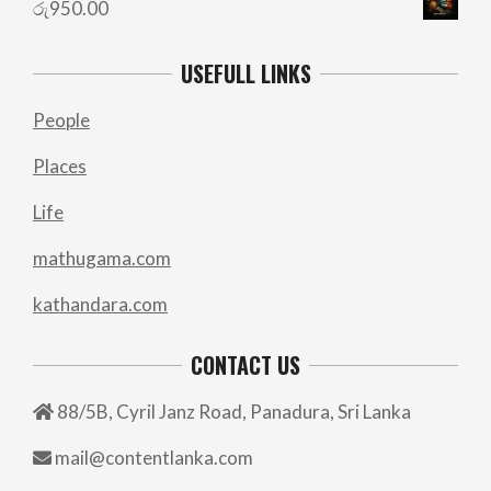
රු
950.00
USEFULL LINKS
People
Places
Life
mathugama.com
kathandara.com
CONTACT US
88/5B, Cyril Janz Road, Panadura, Sri Lanka
mail@contentlanka.com