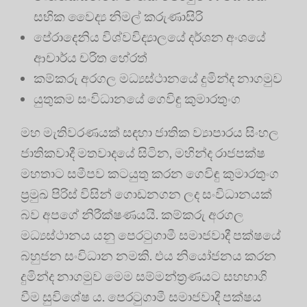
සභික වෛද්‍ය නිමල් කරුණාසිරි
පේරාදෙනිය විශ්වවිද්‍යාලයේ දර්ශන අංශයේ
ආචාර්ය චරිත හේරත්
කම්කරු අරගල මධ්‍යස්ථානයේ දුමින්ද නාගමුව
යුතුකම සංවිධානයේ ගෙවිඳු කුමාරතුංග
මහ මැතිවරණයක් සඳහා ජාතික ව්‍යාපාරය සිංහල
ජාතිකවාදී මතවාදයේ සිටින, මහින්ද රාජපක්ෂ
මහතාට සමීපව කටයුතු කරන ගෙවිඳු කුමාරතුංග
ප්‍ර‍මුඛ පිරිස් විසින් ගොඩනගන ලද සංවිධානයක්
බව අපගේ නිරීක්ෂණයයි. කම්කරු අරගල
මධ්‍යස්ථානය යනු පෙරටුගාමී සමාජවාදී පක්ෂයේ
බහුජන සංවිධාන නමකි. එය නියෝජනය කරන
දුමින්ද නාගමුව මෙම සම්මන්ත්‍ර‍ණයට සහභාගි
වීම සුවිශේෂ ය. පෙරටුගාමී සමාජවාදී පක්ෂය