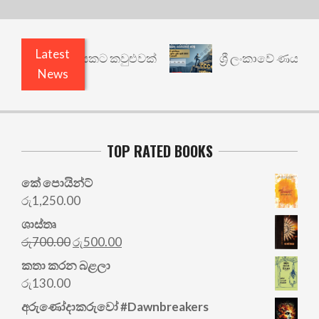
Latest
 වෙනත් යථාර්ථයකට කවුළුවක්
ශ්‍රී ලංකාවේ ණය ශ්‍රේ
News
TOP RATED BOOKS
කේ පොයින්ට්
රු
1,250.00
ශාස්තෘ
Original
Current
රු
700.00
රු
500.00
price
price
කතා කරන බළලා
was:
is:
රු
130.00
රු700.00.
රු500.00.
අරු‍ණෝදාකරුවෝ #Dawnbreakers