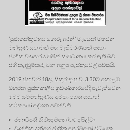
‘ප්‍ර‍ජාතන්ත්‍ර‍වාදය හොරු අරන්’ මැයෙන් මහජන
මන්ත්‍ර‍ණ සභාවක් මහ මැතිවරණයක් සඳහා
ජාතික ව්‍යාපාරය විසින් සංවිධානය කර ඇති බව
එහි කැඳවුම්කරු වන අනුප පැස්කුවෙල් පවසයි.
2019 ජනවාරි 18දා, සිකුරාදා ප.ව. 3.30ට කොළඹ
මහජන පුස්තකාලීය ශ්‍ර‍වණාගාරයේදී පැවැත්වෙන
මෙම සම්මන්ත්‍ර‍ණය අමතා පහත සඳහන්
කථිකයෝ දේශන පවත්වති.
ජනාධිපති නීතිඥ මනෝහර ද සිල්වා
වෘත්තිකයන්ගේ ජාතික පෙරමුණේ විධායක