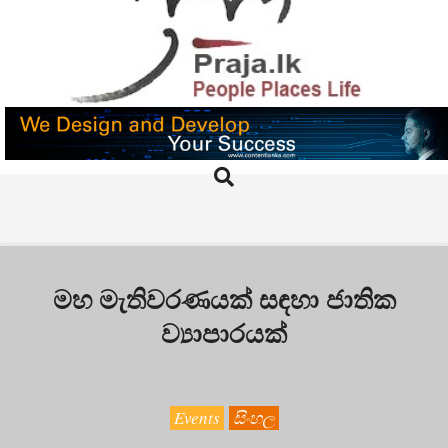
Skip
to
content
PRAJA.LK
Search
Primary
Navigation
Menu
මහ මැතිවරණයක් සඳහා ජාතික
ව්‍යාපාරයක්
Events
සිංහල