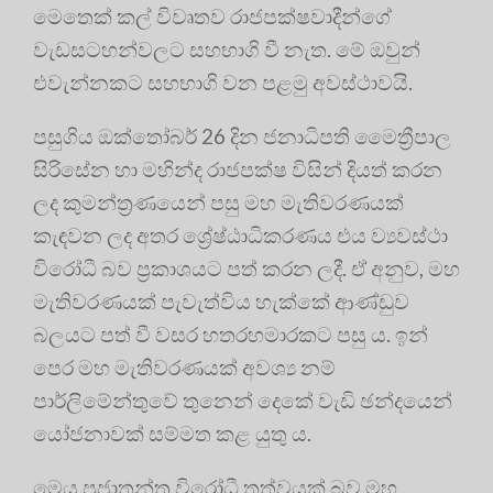
මෙතෙක් කල් විවෘතව රාජපක්ෂවාදීන්ගේ
වැඩසටහන්වලට සහභාගි වී නැත. මේ ඔවුන්
එවැන්නකට සහභාගි වන පළමු අවස්ථාවයි.
පසුගිය ඔක්තෝබර් 26 දින ජනාධිපති මෛත්‍රීපාල
සිරිසේන හා මහින්ද රාජපක්ෂ විසින් දියත් කරන
ලද කුමන්ත්‍ර‍ණයෙන් පසු මහ මැතිවරණයක්
කැඳවන ලද අතර ශ්‍රේෂ්ඨාධිකරණය එය ව්‍යවස්ථා
විරෝධී බව ප්‍ර‍කාශයට පත් කරන ලදී. ඒ අනුව, මහ
මැතිවරණයක් පැවැත්විය හැක්කේ ආණ්ඩුව
බලයට පත් වී වසර හතරහමාරකට පසු ය. ඉන්
පෙර මහ මැතිවරණයක් අවශ්‍ය නම්
පාර්ලිමේන්තුවේ තුනෙන් දෙකේ වැඩි ඡන්දයෙන්
යෝජනාවක් සම්මත කළ යුතු ය.
මෙය ප්‍ර‍ජාතන්ත්‍ර‍ විරෝධී තත්වයක් බව මහ