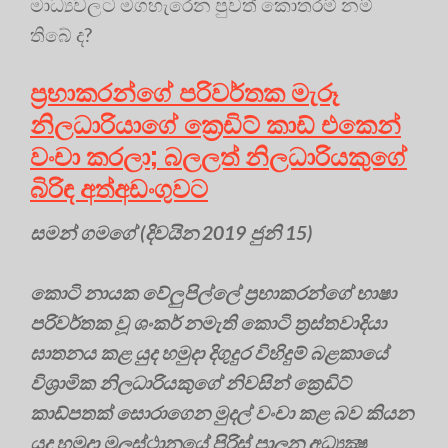
මාධ්‍යවලට මගහැරෙන පුවත් කොතරම් නම්
තිබේ ද?
ප්‍රභාකරන්ගේ පරිවර්තක මැරූ
නිලධාරියාගේ ක්‍රෙඩිට්‌ කාඩ් එකෙන්
වංචා කරලා; බලලත් නිලධාරියකුගේ
බිරිඳ අත්අඩංගුවට
සමන් ගමගේ (දිවයින 2019 ජුනි 15)
කොටි නායක වේලුපිල්ලේ ප්‍රභාකරන්ගේ භාෂා
පරිවර්තක වූ ශංකර් නමැති කොටි ත්‍රස්‌තවාදියා
ඝාතනය කළ යුද හමුදා දිගුදුර විහිදුම් බළකායේ
විශ්‍රාමික නිලධාරියකුගේ නිවසින් ක්‍රෙඩිට්‌
කාඩ්පතක්‌ සොරාගෙන මුදල් වංචා කළ බව කියන
යුද හමුදා මූලස්‌ථානයේ පිරිස්‌ පාලන අධ්‍යක්‍ෂ