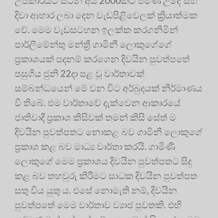
උපකාරයට සිටින අය 2000කට පමණ උදේ සහ
දිවා ආහාර ලබා දෙන වැඩපිළිවෙලක් ක්‍රියාත්මක
වේ. මෙම වැඩසටහන ඉලක්ක කරගනිමින්
පාර්ලිමේන්තු මන්ත්‍රී ගාමිනී ලොකුගේගේ
ප්‍රකාශයක් පදනම් කරගෙන දිවයින පුවත්පතේ
පසුගිය ජුනි 22දා පළ වූ වාර්තාවක්
සම්බන්ධයෙන් මේ වන විට අර්බුදයක් නිර්මාණය
වී තිබේ. එම වාර්තාවේ දැක්වෙන ආකාරයේ
ජාතිවාදී ප්‍රකාශ කිසිවක් තමන් කිසි සේත් ම
දිවයින පුවත්පතට නොකළ බව ගාමිනී ලොකුගේ
ප්‍රකාශ කළ බව මාධ්‍ය වාර්තා කරයි. ගාමිණී
ලොකුගේ මෙම ප්‍රකාශය දිවයින පුවත්පතට සිදු
කළ බව තහවුරු කිරීමට සාධක දිවයින පුවත්පත
සතු විය යුතු ය. එසේ නොමැති නම්, දිවයින
පුවත්පතේ මෙම වාර්තාව ව්‍යාජ පුවතකි. එහි