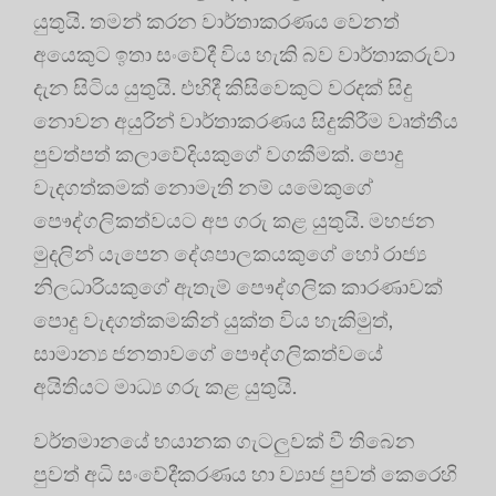
යුතුයි. තමන් කරන වාර්තාකරණය වෙනත්
අයෙකුට ඉතා සංවේදී විය හැකි බව වාර්තාකරුවා
දැන සිටිය යුතුයි. එහිදී කිසිවෙකුට වරදක් සිදු
නොවන අයුරින් වාර්තාකරණය සිදුකිරීම වෘත්තීය
පුවත්පත් කලාවේදියකුගේ වගකීමක්. පොදු
වැදගත්කමක් නොමැති නම් යමෙකුගේ
පෞද්ගලිකත්වයට අප ගරු කළ යුතුයි. මහජන
මුදලින් යැපෙන දේශපාලකයකුගේ හෝ රාජ්‍ය
නිලධාරියකුගේ ඇතැම් පෞද්ගලික කාරණාවක්
පොදු වැදගත්කමකින් යුක්ත විය හැකිමුත්,
සාමාන්‍ය ජනතාවගේ පෞද්ගලිකත්වයේ
අයිතියට මාධ්‍ය ගරු කළ යුතුයි.
වර්තමානයේ භයානක ගැටලුවක් වී තිබෙන
පුවත් අධි සංවේදීකරණය හා ව්‍යාජ පුවත් කෙරෙහි