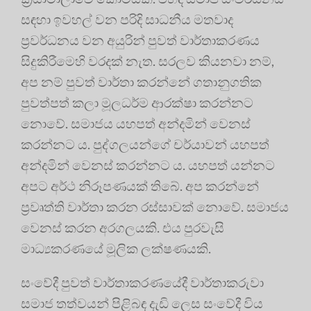
සඳහා ඉවහල් වන පරිදි සාධනීය මතවාද
ප්‍රවර්ධනය වන අයුරින් පුවත් වාර්තාකරණය
සිදුකිරීමෙහි වරදක් නැත. සරලව කියනවා නම්,
අප නම් පුවත් වාර්තා කරන්නේ ගතානුගතික
පුවත්පත් කලා මූලධර්ම ආරක්ෂා කරන්නට
නොවේ. සමාජය යහපත් අන්දමින් වෙනස්
කරන්නට ය. පුද්ගලයන්ගේ චර්යාවන් යහපත්
අන්දමින් වෙනස් කරන්නට ය. යහපත් යන්නට
අපට අර්ථ නිරූපණයක් තිබේ. අප කරන්නේ
ප්‍රවෘත්ති වාර්තා කරන රස්සාවක් නොවේ. සමාජය
වෙනස් කරන අරගලයකි. එය පුරවැසි
මාධ්‍යකරණයේ මූලික ලක්ෂණයකි.
සංවේදී පුවත් වාර්තාකරණයේදී වාර්තාකරුවා
සමාජ තත්වයන් පිළිබඳ දැඩි ලෙස සංවේදී විය