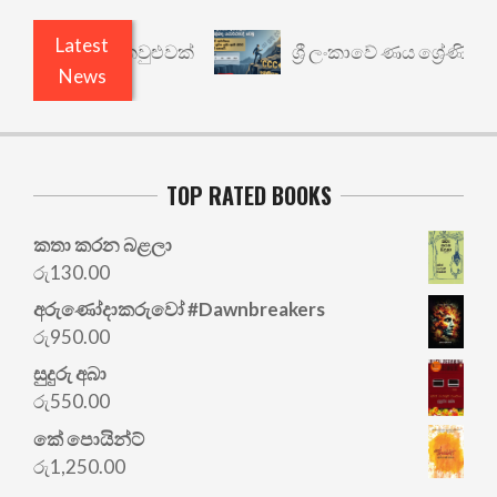
Latest
ථාර්ථයකට කවුළුවක්
ශ්‍රී ලංකාවේ ණය ශ්‍රේණිගත කිරී
News
TOP RATED BOOKS
කතා කරන බළලා
රු
130.00
අරු‍ණෝදාකරුවෝ #Dawnbreakers
රු
950.00
සුදුරු අබා
රු
550.00
කේ පොයින්ට්
රු
1,250.00