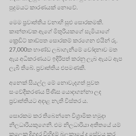
පුදුමයට කාරණයක් නොවේ.
මෙම ප්‍ර‍වෘත්තිය වනාහි සුළු සොරකමකි.
කාන්තාවක ඇගේ මිතුරියකගේ සැමියාගේ
ක්‍රෙඩිට් කාඩ්පත සොරකම් කරගෙන එයින් රු.
27,000ක භාණ්ඩ ලබාගැනීමේ චෝදනාව මත
ඇය අධිකරණයට ඉදිරිපත් කරනු ලැබ ඇයට ඇප
ලැබී තිබේ. ප්‍රවෘත්තිය එපමණකි.
අනෙක් සියල්ල මේ නොවැදගත් පුවත
සංවේදීකරණය පිණිස යොදාගන්නා ලද
ප්‍රවෘත්තියට අදාළ නැති විස්තර ය.
සොරකම කර තිබෙන්නෙ විශ්‍රාමික හමුදා
නිලධාරියකුගෙනි. එම නිලධාරියා අතීතයේ යම්
කලෙක දිගුදුර විහිදුම් බලකායේ ද සේවය කර