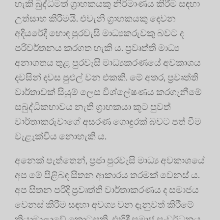
හැකි බුද්ධිමත් ග්‍රාහකයකු නිර්මාණය කිරීම සඳහා
උත්සාහ කිරීමයි. එවැනි ග්‍රාහකයකු දෙවන
අදියරේදී හොඳ පුරවැසි මාධ්‍යකරුවකු බවට ද
පරිවර්තනය කරගත හැකි ය. ප්‍රවෘත්ති මාධ්‍ය
අනාගතය තුළ පුරවැසි මාධ්‍යකරණයේ අවකාශය
දවසින් දවස පුළුල් වන එකකි. මේ අතර, ප්‍රවෘත්ති
වාර්තාවක් සියුම් ලෙස විශ්ලේෂණය කරගැනීමේ
සබුද්ධිකභාවය නැති ග්‍රාහකයා කූට පුවත්
වාර්තාකරුවාගේ අසරණ ගොදුරක් බවට පත් වීම
වැළැක්විය නොහැකි ය.
අනෙක් පැත්තෙන්, ප්‍රජා පුරවැසි මාධ්‍ය අවකාශයේ
අප මේ පිළිබඳ සිතන ආකාරය තරමක් වෙනස් ය.
අප සිතන පරිදි ප්‍රවෘත්ති වාර්තාකරණය ද සමාජය
වෙනස් කිරීම සඳහා අවශ්‍ය වන දැනුවත් කිරීමේ
ක්‍රියාමාලාවේ කොටසකි. එහිදී සමාජ සංවර්ධනය