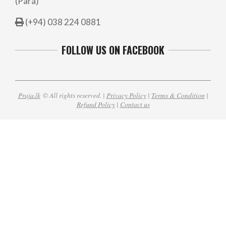
(Para)
(+94) 038 224 0881
FOLLOW US ON FACEBOOK
Praja.lk
© All rights reserved. |
Privacy Policy
|
Terms & Condition
|
Refund Policy
|
Contact us