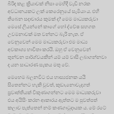
බිරිඳ කළ ක්‍රියාවක් නිසා මෙහිදී වැඩි නරක
අවධානයකට ලක් කෙරෙනුයේ සැමියා ය. එහි
තිබෙන සදාචාරය කුමක් ද? මෙම මාධ්‍යකරුවා
මෙසේ ලියන්නේ කාගේ හෝ ද්වේෂ සහගත
උවමනාවක් මත වන්නට බැරි නැත. ඒ
වෙනුවෙන් මෙම මාධ්‍යකරුවා එම මාධ්‍ය
අවකාශ්‍ය භාවිතා කරයි. ඔහු ඒ වෙනුවෙන්
තුන්වන පාර්ශ්වයකින් යම් යම් වාසි ලබාගන්නවා
ද යන සාධාරණ සැකය මතු වේ.
මෙහෙම බලනවිට එය හාස්‍යජනක යයි
සිතෙන්නට හැකි වුවත්, කුඩා,නොවැදගත්
ප්‍රවෘත්තියක් විකුණාගන්නට මෙම මාධ්‍යකරුවා
එය අයිසිං කරන ආකාරය ඇත්තට ම පුවත්පත්
කලාව පැත්තෙන් නම් කණගාටුදායක ය. මේ රටේ