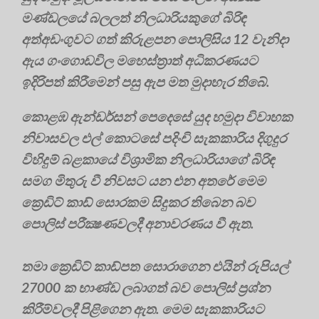
මණ්‌ඩලයේ බලලත් නිලධාරියකුගේ බිරිඳ
අත්අඩංගුවට ගත් කිරුළපන පොලිසිය 12 වැනිදා
ඇය ගංගොඩවිල මහෙස්‌ත්‍රාත් අධිකරණයට
ඉදිරිපත් කිරීමෙන් පසු ඇප මත මුදාහැර තිබේ.
කොළඹ ඇන්ඩර්සන් පෙදෙසේ යුද හමුදා විවාහක
නිවාසවල එල් කොටසේ පදිංචි සැකකාරිය දිගුදුර
විහිදුම් බළකායේ විශ්‍රාමික නිලධාරියාගේ බිරිඳ
සමග මිතුරු වී නිවසට යන එන අතරේ මෙම
ක්‍රෙඩිට්‌ කාඩ් සොරකම සිදුකර තිබෙන බව
පොලිස්‌ පරීක්‍ෂණවලදී අනාවරණය වී ඇත.
තමා ක්‍රෙඩිට්‌ කාඩ්පත සොරාගෙන එයින් රුපියල්
27000 ක භාණ්‌ඩ ලබාගත් බව පොලිස්‌ ප්‍රශ්න
කිරීම්වලදී පිළිගෙන ඇත. මෙම සැකකාරියට