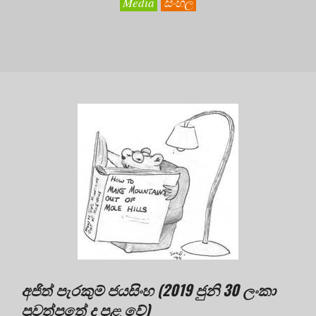
Media
සිංහල
අජිත් පැරකුම් ජයසිංහ (2019 ජුනි 30 ලංකා
පුවත්පතේ ද පළ වේ)