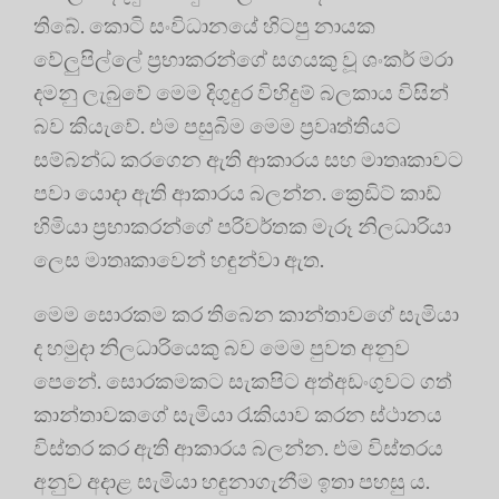
තිබේ. කොටි සංවිධානයේ හිටපු නායක
වේලුපිල්ලේ ප්‍රභාකරන්ගේ සගයකු වූ ශංකර් මරා
දමනු ලැබුවේ මෙම දිගුදුර විහිදුම් බලකාය විසින්
බව කියැවේ. එම පසුබිම මෙම ප්‍රවෘත්තියට
සම්බන්ධ කරගෙන ඇති ආකාරය සහ මාතෘකාවට
පවා යොදා ඇති ආකාරය බලන්න. ක්‍රෙඩිට් කාඩ්
හිමියා ප්‍රභාකරන්ගේ පරිවර්තක මැරූ නිලධාරියා
ලෙස මාතෘකාවෙන් හඳුන්වා ඇත.
මෙම සොරකම කර තිබෙන කාන්තාවගේ සැමියා
ද හමුදා නිලධාරියෙකු බව මෙම පුවත අනුව
පෙනේ. සොරකමකට සැකපිට අත්අඩංගුවට ගත්
කාන්තාවකගේ සැමියා රැකියාව කරන ස්ථානය
විස්තර කර ඇති ආකාරය බලන්න. එම විස්තරය
අනුව අදාළ සැමියා හඳුනාගැනීම ඉතා පහසු ය.