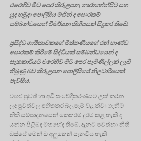
එරෙහිව මීට පෙර කිරුළපන, නාරාහේන්පිට සහ
යුද හමුදා පොලිසිය මගින් ද සොරකම්
සම්බන්ධයෙන් විමර්ශන කිහිපයක්‌ සිදුකර තිබේ.
ප්‍රසිද්ධ ගායිකාවකගේ මිත්තණියගේ රන් භාණ්‌ඩ
සොරකම් කිරීමේ සිද්ධියක්‌ සම්බන්ධයෙන් ද
සැකකාරියට එරෙහිව මීට පෙර පැමිණිල්ලක්‌ ලැබී
තිබුණු බව කිරුළපන පොලිසියේ නිලධාරියෙක්‌
පැවසීය.
ව්‍යාජ පුවත් හා අධි සංවේදීකරණයට ලක් කරන
ලද පුවත්වල අහිතකර බලපෑම් වළක්වා ගැනීම
නිති සම්පාදනයෙන් කෙතරම් දුරට කළ හැකි ද
යන්න පිළිබඳ මතභේද තිබේ. දැනට පවත්නා නීති
ඔස්සේ මෙන් ම අලුතෙන් පැනවිය හැකි