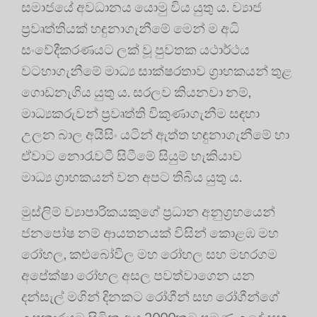
සමාජයේ අවධානය යොමු විය යුතු ය. ව්‍යාජ
ප්‍රවෘත්තියක් හඳුනාගැනීමේ මෙන් ම අධි
සංවේදීකරණයට ලක් වූ පුවතක යථාර්ථය
වටහාගැනීමේ මාධ්‍ය සාක්ෂරතාව ග්‍රාහකයන් තුළ
ගොඩනැගිය යුතු ය. සරලව කියනවා නම්,
මාධ්‍යකරුවන් ප්‍රවෘත්ති විකුණාගැනීම සඳහා
උලන බාල අයිසිං යටින් ඇත්ත හඳුනාගැනීමේ හා
ඒවාට නොරැවටී සිටීමේ සියුම් හැකියාව
මාධ්‍ය ග්‍රාහකයන් වන අපට තිබිය යුතු ය.
මුස්ලිම් ව්‍යාපාරිකයකුගේ ප්‍රධාන අනුග්‍රහයෙන්
ජනපෝෂ නම් ආයතනයක් විසින් කොළඹ මහ
රෝහල, කළුබෝවිල මහ රෝහල සහ මහරගම
අපේක්ෂා රෝහල අසල පවත්වාගෙන යන
දන්සැල් මගින් දිනකට රෝගීන් සහ රෝගීන්ගේ