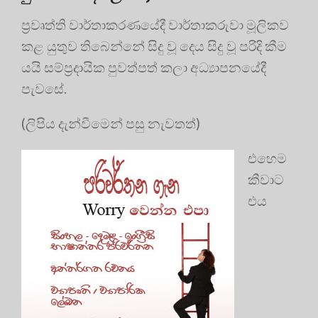
ප්‍රවෘත්ති වාර්තාකරණයේදී වාර්තාකරුවා මූලිකව
කළ යුතුව තිබෙන්නේ සිදු වූ දෙය සිදු වූ පරිදි කීම
යයි සම්ප්‍ර‍දායික පුවත්පත් කලා අධ්‍යාපනයේදී
පැවසේ.
(ලිපිය දැන්වීමෙන් පසු නැවතත්)
එහෙම
කීවාට
එය