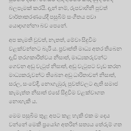
බලපෑමක් කරයි. දැන් නම්, රූපවාහිනී පුවත්
වාර්තාකරණයේදී පසුබිම් සංගීතය පවා
යොදාගන්නා බව පෙනේ.
අප කැමති වුවත්, නැතත්, මේවා සිදුවීම
වළක්වන්නට බැරි ය. ප්‍රවෘත්ති මාධ්‍ය අතර තිබෙන
දැඩි තරගකාරිත්වය නිසාත්, මාධ්‍යකරුවන්ට
ගෙවන අඩු වැටුප් නිසාත්, අඩු වැටුපට වැඩ කරන
මාධ්‍යකරුවන්ට තිබෙන අඩු ධාරිතාවන් නිසාත්,
සරල, සංවේදී, නොගැඹුරු පුවත්වලට ඇති සමාජ
කැමැත්ත නිසාත් එසේ සිදුවීම වළක්වාගත
නොහැකි ය.
මෙම පසුබිම තුළ අපට කළ හැකි එක ම දෙය
වන්නේ මෙකී ප්‍රයෝග අතරින් සත්‍යය තේරුම් ගත