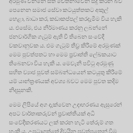
අරමුණ වන්නේ සත් චේතනාවෙන් සිදු කරන බව
පෙනෙන සමාජ සේවා කටයුත්තකට අකුල්
හෙළා, බාධා කර, කඩාකප්පල් කරදැමීම විය හැකි
ය. එසේම, එය නිර්මාණය කරනු ලබන්නේ
ජනවාර්ගික ගැටුම් ඇති වී තිබෙන සංවේදී
වකවානුවක ය. එම ගැටුම් තීව්‍ර කිරීමේ අරමුණක්
මෙම පුවත්පතට හා මෙම ප්‍රවෘත්ති ලේඛකයාට
තිබෙනවා විය හැකි ය. මෙවැනි පවිටු අරමුණු
සහිත ව්‍යාජ පුවත් සම්බන්ධයෙන් කටයුතු කිරීමේ
යම් යාන්ත්‍රණයක් අවශ්‍ය බවට මෙම පුවත කදිම
නිදසුනකි.
මෙම ලිපියේ අග දැක්වෙන උදාහරණය ඇසුරෙන්
අපට වාර්තාකරුවන් ප්‍ර‍වෘත්තියක් අධි
සංවේදීකරණයට ලක් කරන හැටි තේරුම් ගත
හැකි ය. උපුටාගත්තේ දිවයින පුවත්පතෙන් වීම