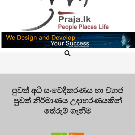
Skip
to
content
PRAJA.LK
Search
Primary
Navigation
Menu
පුවත් අධි සංවේදීකරණය හා ව්‍යාජ
පුවත් නිර්මාණය උදාහරණයකින්
තේරුම් ගැනීම