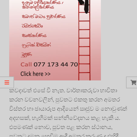
කවදාවත් එසේ වී නැත. වාර්තාකරුවා භාවිතා
කරන වචනවලින්, පුවතට එකතු කරන අමතර
විස්තර හා ඡායාරූප ආදියෙන් ඍජුව ම නොවුණත්
අදහසක්, හැඟීමක් සන්නිවේදනය කළ හැකි ය.
එපමණක් නොව, පුවත පළ කරන ස්ථානය,
පුවතට දමන හෙඩිම ආදී අමතර කරුණු ද එහිදී