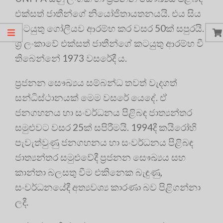
එක්සත් ජාතීන්ගේ නියෝජිතායතනයයි. එය සිය
කටයුතු ගෝලීයව ආරම්භ කර වසර 50ක් සපුරයි.
ශ්‍රී ලංකාවේ එක්සත් ජාතීන්ගේ කටයුතු ආරම්භ වී
තිබෙන්නේ 1973 වසරේදී ය.
ප්‍ර‍ජනන සෞඛ්‍යය සම්බන්ධ තවත් වැදගත්
සන්ධිස්ථානයක් මෙම වසරේ යෙදේ. ඒ
ජනගහනය හා සංවර්ධනය පිළිබඳ ජාත්‍යන්තර
සමුළුවට වසර 25ක් සපිරීමයි. 1994දී කයිරෝහි
පැවැත්වුණු ජනගහනය හා සංවර්ධනය පිළිබඳ
ජාත්‍යන්තර සමුළුවේදී ප්‍ර‍ජනන සෞඛ්‍යය සහ
කාන්තා බලසතු වීම එකිනෙක බැඳුණු,
සංවර්ධනයේදී අත්‍යවශ්‍ය කාරණා බව පිළිගන්නා
ලදී.