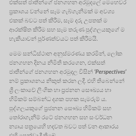
එක්සත් ජාතීන්ගේ ජනගහන අරමුදලේ මෙහෙවර
ප්‍ර‍කාශය වන්නේ සෑම ගැබ්ගැනීමක් ම අවශ්‍ය
එකක් බවට පත් කිරීම, සෑම දරු උපතක් ම
ආරක්ෂිත කිරීම සහ සෑම තරුණ පුද්ගලයකුගේ ම
හැකියාවන් පූර්ණත්වයට පත් කිරීමයි.
මෙම සන්ධිස්ථාන අනුස්මරණය කරමින්, ලෝක
ජනගහන දිනය නිමිති කරගෙන, එක්සත්
ජාතීන්ගේ ජනගහන අරමුදල විසින්
‘Perspectives’
නම් ප්‍ර‍කාශනය නිකුත් කරන ලදී. එහි තිබෙන්නේ
ශ්‍රී ලංකාවේ ලිංගික හා ප්‍ර‍ජනන සෞඛ්‍යය හා
හිමිකම් සම්බන්ධ දශක පහක සැමරුම් ය.
පුද්ගලයකුගේ ප්‍ර‍ජනන සෞඛ්‍ය හිමිකම් සහ
තෝරාගැනීම් රටේ ජනගහන සහ සංවර්ධන
න්‍යාය පත්‍රයෙහි හදවත බවට පත් වන ආකාරය
එහි පෙන්වා දී තිබේ.