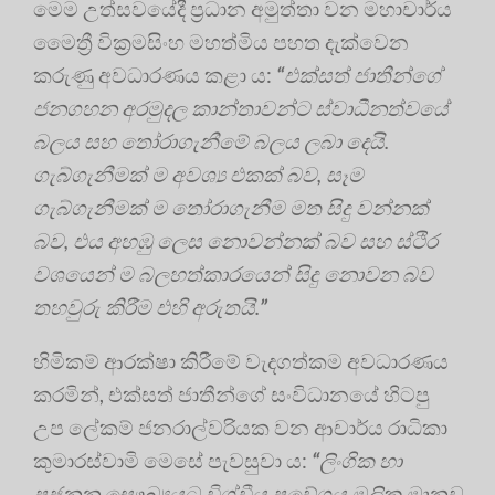
මෙම උත්සවයේදී ප්‍ර‍ධාන අමුත්තා වන මහාචාර්ය
මෛත්‍රී වික්‍ර‍මසිංහ මහත්මිය පහත දැක්වෙන
කරුණු අවධාරණය කළා ය:
“
එක්සත් ජාතීන්ගේ
ජනගහන අරමුදල කාන්තාවන්ට ස්වාධීනත්වයේ
බලය සහ තෝරාගැනීමේ බලය ලබා දෙයි.
ගැබ්ගැනීමක් ම අවශ්‍ය එකක් බව, සෑම
ගැබ්ගැනීමක් ම තෝරාගැනීම මත සිදු වන්නක්
බව, එය අහඹු ලෙස නොවන්නක් බව සහ ස්ථිර
වශයෙන් ම බලහත්කාරයෙන් සිදු නොවන බව
තහවුරු කිරීම එහි අරුතයි.
”
හිමිකම් ආරක්ෂා කිරීමේ වැදගත්කම අවධාරණය
කරමින්, එක්සත් ජාතීන්ගේ සංවිධානයේ හිටපු
උප ලේකම් ජනරාල්වරියක වන ආචාර්ය රාධිකා
කුමාරස්වාමි මෙසේ පැවසුවා ය:
“
ලිංගික හා
ප්‍ර‍ජනන සෞඛ්‍යයට විශ්වීය ප්‍රවේශය මූලික මානව