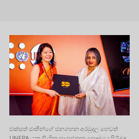
එක්සත් ජාතීන්ගේ ජනගහන අරමුදල හෙවත්
UNFPA යනු ලිංගික හා ප්‍ර‍ජනන සෞඛ්‍යය පිළිබඳ