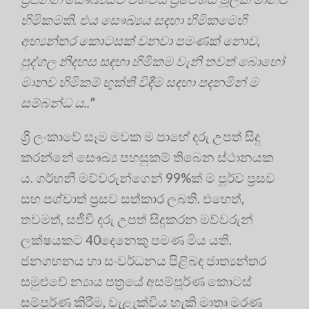
හිමිකමකි. එය සෞඛ්‍යය සඳහා හිමිකමෙහි
අභ්‍යන්තර කොටසක් වනවා පමණක් නොව,
පුද්ගල නිදහස සඳහා හිමිකම වැනි තවත් බොහෝ
මානව හිමිකම් භුක්ති විඳීම සඳහා පදනමින් ම
සම්බන්ධ ය..
”
ශ්‍රී ලංකාවේ සෑම මවක ම පාහේ දරු උපත් සිදු
කරන්නේ සෞඛ්‍ය පහසුකම් තිබෙන ස්ථානයක
ය. ගර්භනී මව්වරුන්ගෙන් 99%ක් ම පූර්ව ප්‍ර‍සව
සහ පශ්චාත් ප්‍ර‍සව සත්කාර ලබති. එහෙත්,
තවමත්, සජීවී දරු උපත් සිදුකරන මව්වරුන්
ලක්ෂයකට 40දෙනෙකු පමණ මිය යති.
ජනගහනය හා සංවර්ධනය පිළිබඳ ජාත්‍යන්තර
සමුළුවේ න්‍යාය පත්‍ර‍යේ අසම්පූර්ණ කොටස්
සම්පූර්ණ කිරීම, වැළැක්විය හැකි මාතෘ මරණ