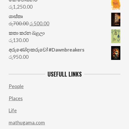
රු
1,250.00
ශාස්තෘ
Original
Current
රු
700.00
රු
500.00
price
price
කතා කරන බළලා
was:
is:
රු
130.00
රු700.00.
රු500.00.
අරු‍ණෝදාකරුවෝ #Dawnbreakers
රු
950.00
USEFULL LINKS
People
Places
Life
mathugama.com