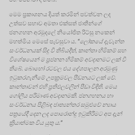
මෙම ප්‍ර‍කාශනය දියත් කරමින් පවත්වන ලද
උත්සව සභාව අමතා එක්සත් ජාතීන්ගේ
ජනගහන අරමුදලේ නියෝජිත රිට්සු නකෙන්
මහත්මිය මෙසේ පැවසුවා ය.
“
ලෝකයේ දැවැන්ත
සංවර්ධනයක් සිදු වී තිබියදීත්, කාන්තා හිමිකම් සහ
විශේෂයෙන් ම ප්‍ර‍ජනන හිමිකම් අවදානමට ලක් වී
තිබේ. බොහෝ රටවල එය දේශපාලන අරමුණු
ඉටුකරගැනීමේ උපක්‍ර‍මවල පීඩනයට ලක් වේ.
කාන්තාවන් එහි ප්‍ර‍තිඵලවලින් පීඩා විඳිති. මෙය
ගෝලීය පරිමාණ අවදානමකි. ජනගහනය හා
සංවර්ධනය පිළිබඳ ජාත්‍යන්තර සමුළුවේ න්‍යාය
පත්‍රයේදී දෙන ලද පොරොන්දු ඉටුකිරීමට අප දැන්
ක්‍රියාත්මක විය යුතු ය.
”