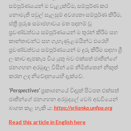
සම්පූර්ණයෙන් ම වැළැක්වීම, සම්පූර්ණ කර
නොමැති පවුල් සැලසුම් අවශ්‍යතා සම්පූර්ණ කිරීම,
ස්ත්‍රී පුරුෂ සමාජභාවය මත පදනම් වූ
ප්‍ර‍චණ්ඩත්වය සම්පූර්ණයෙන් ම තුරන් කිරීම සහ
කාන්තාවන්ට සහ ගැහැණු ළමයින්ට එරෙහි
ප්‍රචණ්ඩත්වය සම්පූර්ණයෙන් ම දුරු කිරීම සඳහා ශ්‍රී
ලංකාව ඇපකැප විය යුතු බව එක්සත් ජාතීන්ගේ
ජනගහන අරමුදල විසින් මේ නිමිත්තෙන් නිකුත්
කරන ලද නිවේදනයෙහි දැක්වේ.
‘Perspectives’
ප්‍ර‍කාශනයේ විද්‍යුත් පිටපත එක්සත්
ජාතීන්ගේ ජනගහන අරමුදලේ වෙබ් අඩවියෙන්
බාගත කළ හැකි ය:
https://srilanka.unfpa.org
Read this article in English here