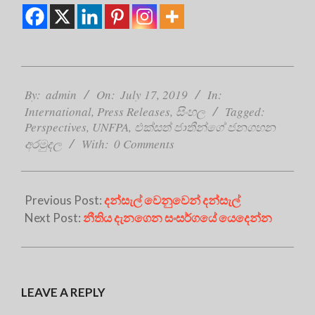
2019-
07-
By:
admin
On:
July 17, 2019
In:
17
International
,
Press Releases
,
සිංහල
Tagged:
Perspectives
,
UNFPA
,
එක්සත් ජාතීන්ගේ ජනගහන
අරමුදල
With:
0 Comments
Previous Post:
දන්සැල් වෙනුවෙන් දන්සැල්
Next Post:
නීතිය දැනගෙන සංසර්ගයේ යෙදෙන්න
LEAVE A REPLY