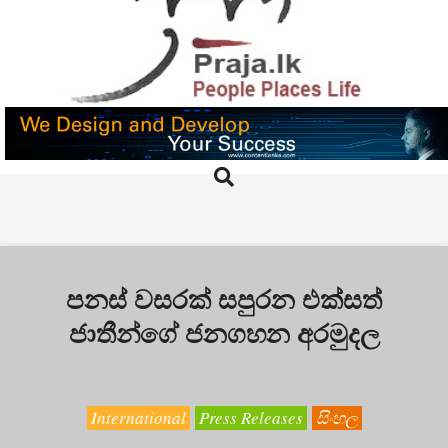
Skip
to
content
PRAJA.LK
Search
Primary
Navigation
Menu
පනස් වසරක් සපුරන එක්සත්
ජාතීන්ගේ ජනගහන අරමුදල
International
Press Releases
සිංහල