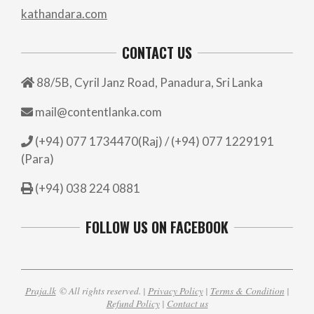
kathandara.com
CONTACT US
88/5B, Cyril Janz Road, Panadura, Sri Lanka
mail@contentlanka.com
(+94) 077 1734470(Raj) / (+94) 077 1229191
(Para)
(+94) 038 224 0881
FOLLOW US ON FACEBOOK
Praja.lk
© All rights reserved. |
Privacy Policy
|
Terms & Condition
|
Refund Policy
|
Contact us