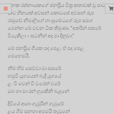
ජනක රත්නායකගේ ජනප්‍රිය චිත්‍ර කතාවක් වූ පාට
පාට හීනයක් අවසන් කොටසේ අවසන් රූප
රාමුවේ නිමාලිගේ හා සුමේධගේ රූප සමග
මෙන්න මේ වචන ටික තිබුණා. “අතරින් පතරේ
වියැකීලා – සටනින් අද මා දිනුවා.”
මේ ජනප්‍රිය ගීයක පද පෙළ. ඒ පද පෙළ
මෙහෙමයි.
නිම් හිම් සෙව්වා මා සසරේ
හමුවී යුගයෙන් බැදි යුගයේ
ළං වී වෙන් වී වරෙන් වරේ
ඔබ හා මා රන් හුයකිනි බැදුනේ
දිවියේ ආශා ගැඹුරින් ගැඹුරේ
ළය ගිම් සනහා අපමයි තැවුනේ