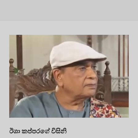
ඊශා කප්පරගේ විසිනි