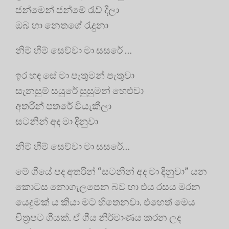
ජන්මෙන් ජන්මේ රැව් දීලා
ඔබ හා නෙතගේ රැදුනා
නිම් හිම් සෙව්වා මා සසරේ …
ඉර හඳ සේ මා පැතුමන් පැතුවා
සැනසුම් සයුරේ සුසුමන් හෙළුවා
අතරින් පතරේ වියැකීලා
සටනින් අද මා දිනුවා
නිම් හිම් සෙව්වා මා සසරේ…
මේ ගීයේ පද අතරින් “සටනින් අද මා දිනුවා” යන
කොටස නොගැලපෙන බව හා එය රසය මරන
යෙදුමක් ය කියා මට හිතෙනවා. එහෙත් මෙය
චිත්‍රපට ගීයක්. ඒ ගීය නිර්මාණය කරන ලද