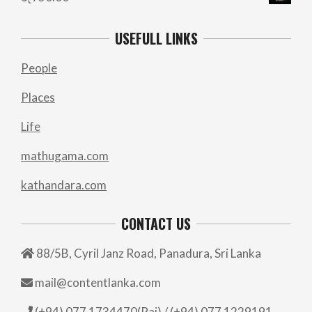
USEFULL LINKS
People
Places
Life
mathugama.com
kathandara.com
CONTACT US
88/5B, Cyril Janz Road, Panadura, Sri Lanka
mail@contentlanka.com
(+94) 077 1734470(Raj) / (+94) 077 1229191