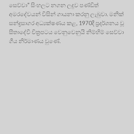
සෙව්වා” සිංහලට නගන ලදුව පණ්ඩිත්
අමරදේවයන් විසින් ගායනා කරනු ලැබුවා. මනික්
සන්ද්‍රසාගර අධ්‍යක්ෂණය කළ, 1970දී ප්‍රදර්ශනය වූ
සීතාදේවී චිත්‍රපටය වෙනුවෙනුයි නිම්හිම් සෙව්වා
ගීය නිර්මාණය වුණේ.