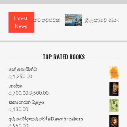
Latest
ෙනත් යථාර්ථයකට කවුළුවක්
ශ්‍රී ලංකාවේ ණය ශ්‍රේණි
News
TOP RATED BOOKS
කේ පොයින්ට්
රු
1,250.00
ශාස්තෘ
Original
Current
රු
700.00
රු
500.00
price
price
කතා කරන බළලා
was:
is:
රු
130.00
රු700.00.
රු500.00.
අරු‍ණෝදාකරුවෝ #Dawnbreakers
රු
950.00