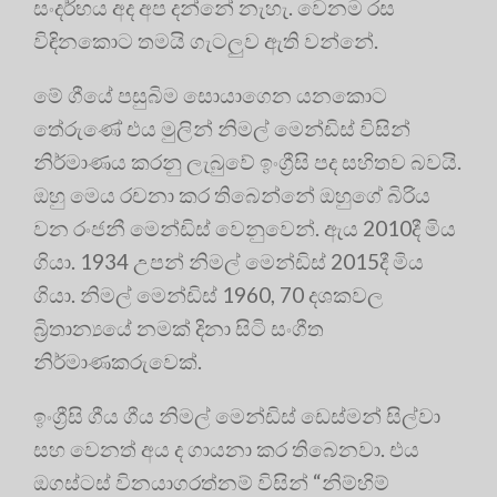
සංදර්භය අද අප දන්නේ නැහැ. වෙනම රස
විඳිනකොට තමයි ගැටලුව ඇති වන්නේ.
මේ ගීයේ පසුබිම සොයාගෙන යනකොට
තේරුණේ එය මුලින් නිමල් මෙන්ඩිස් විසින්
නිර්මාණය කරනු ලැබුවේ ඉංග්‍රීසි පද සහිතව බවයි.
ඔහු මෙය රචනා කර තිබෙන්නේ ඔහුගේ බිරිය
වන රංජනී මෙන්ඩිස් වෙනුවෙන්. ඇය 2010දී මිය
ගියා. 1934 උපන් නිමල් මෙන්ඩිස් 2015දී මිය
ගියා. නිමල් මෙන්ඩිස් 1960, 70 දශකවල
බ්‍රිතාන්‍යයේ නමක් දිනා සිටි සංගීත
නිර්මාණකරුවෙක්.
ඉංග්‍රීසි ගීය ගීය නිමල් මෙන්ඩිස් ඩෙස්මන් සිල්වා
සහ වෙනත් අය ද ගායනා කර තිබෙනවා. එය
ඔගස්ටස් විනයාගරත්නම් විසින් “නිම්හිම්