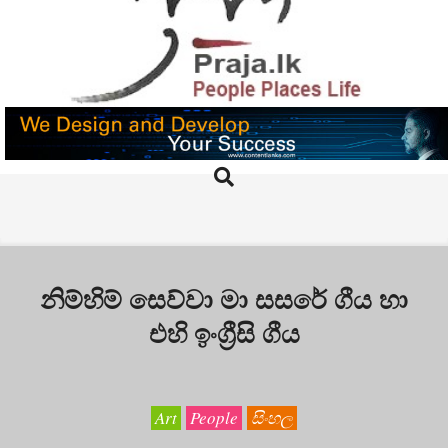
Skip
to
content
PRAJA.LK
Search
Primary
Navigation
Menu
නිම්හිම් සෙව්වා මා සසරේ ගීය හා
එහි ඉංග්‍රීසි ගීය
Art
People
සිංහල