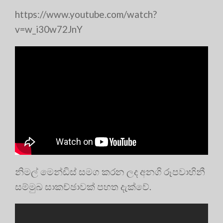
https://www.youtube.com/watch?
v=w_i30w72JnY
නිමල් මෙන්ඩිස් සමග කරන ලද අනගි රූපවාහිනී
සම්මුඛ සාකච්ඡාවක් පහත දැක්වේ.