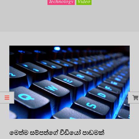
Technology
Video
මෙත්ම සම්පත්ගේ වීඩියෝ පාඩමක්