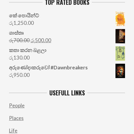
TOP RATED BOOKS
කේ පොයින්ට්
රු
1,250.00
ශාස්තෘ
Original
Current
රු
700.00
රු
500.00
price
price
කතා කරන බළලා
was:
is:
රු
130.00
රු700.00.
රු500.00.
අරු‍ණෝදාකරුවෝ #Dawnbreakers
රු
950.00
USEFULL LINKS
People
Places
Life