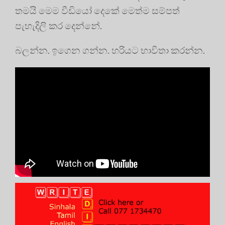
තමයි මෙම වීඩියෝ දෙකේ මෙත්ම සම්පත්
පැහැදිලි කර දෙන්නේ.
බලන්න. ඉගෙන ගන්න. හරියට භාවිතා කරන්න.