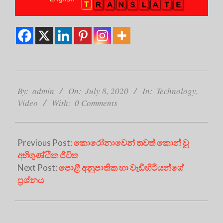
2020-
07-
By:
admin
On:
July 8, 2020
In:
Technology
,
08
Video
With:
0 Comments
Previous Post:
කොරෝනාවෙන් තවත් කොන් වූ
අහිගුණ්ඨික ජීවිත
Next Post:
පොළී අනුපාතික හා වැඩිහිටියන්ගේ
ප්‍රශ්නය