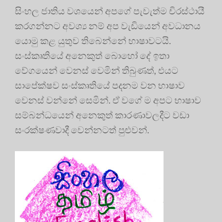
සිංහල ජාතිය වශයෙන් අපගේ පැවැත්ම චිරස්ථායී
කරගන්නට අවශ්‍ය නම් අප වැඩියෙන් අවධානය
යොමු කළ යුතුව තිබෙන්නේ භාෂාවටයි.
සංස්කෘතියේ අනෙකුත් බොහෝ දේ ඉතා
වේගයෙන් වෙනස් වෙමින් තිබුණත්, එයට
සාපේක්ෂව සංස්කෘතියේ පදනම වන භාෂාව
වෙනස් වන්නේ සෙමින්. ඒ වගේ ම අපට භාෂාව
සම්බන්ධයෙන් අනෙකුත් කාරණාවලදීට වඩා
සංරක්ෂණවාදී වෙන්නටත් පුළුවන්.