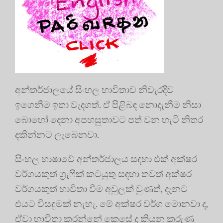
අන්තර්ජාලයේ සිංහල භාවිතාව නිවැරදිව
ඉගෙනීම ඉතා වැදගත්. ඒ පිළිබඳ නොදැනීම නිසා
බොහෝ දෙනා අපහසුතාවට පත් වන හැටි නිතර
දකින්නට ලැබෙනවා.
සිංහල භාෂාවේ අන්තර්ජාලය සඳහා එක් අක්ෂර
වර්ගයකුත් ග්‍රැෆික් කටයුතු සඳහා තවත් අක්ෂර
වර්ගයකුත් භාවිතා වීම අවුලක් වුණත්, දැනට
එයට විසඳුමක් නැහැ. මේ අක්ෂර වර්ග මොනවා ද,
ඒවා භාවිතා කරන්නේ කෙසේ ද කියන කරුණ