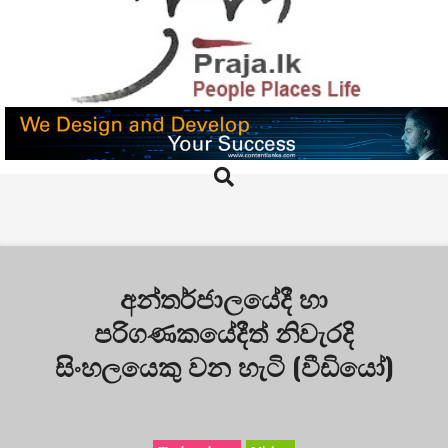
Skip
to
content
PRAJA.LK
Search
Primary
Navigation
Menu
අන්තර්ජාලයේදී හා
පරිගණකයේදීත් නිවැරදි
සිංහලයෙකු වන හැටි (වීඩියෝ)