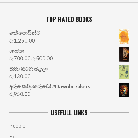
TOP RATED BOOKS
කේ පොයින්ට්
රු
1,250.00
ශාස්තෘ
Original
Current
රු
700.00
රු
500.00
price
price
කතා කරන බළලා
was:
is:
රු
130.00
රු700.00.
රු500.00.
අරු‍ණෝදාකරුවෝ #Dawnbreakers
රු
950.00
USEFULL LINKS
People