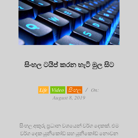
සිංහල ටයිප් කරන හැටි මුල සිට
2019-
08-
08
Life
Video
සිංහල
On:
August 8, 2019
සිංහල අකුරු ප්‍රධාන වශයෙන් වර්ග දෙකක්. එම
වර්ග දෙක යුනිකෝඩ් සහ යුනිකෝඩ් නොවන