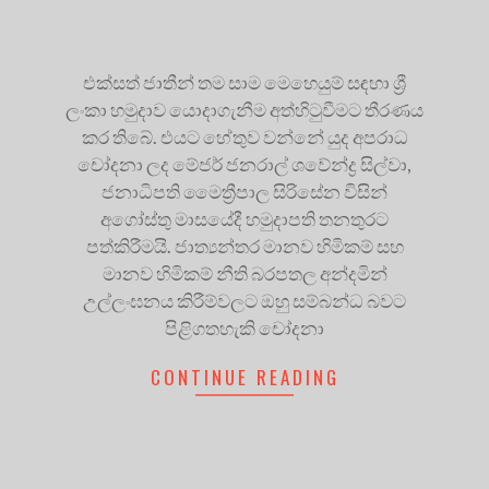
එක්සත් ජාතීන් තම සාම මෙහෙයුම් සඳහා ශ්‍රී
ලංකා හමුදාව යොදාගැනීම අත්හිටුවීමට තීරණය
කර තිබේ. එයට හේතුව වන්නේ යුද අපරාධ
චෝදනා ලද මේජර් ජනරාල් ශවේන්ද්‍ර සිල්වා,
ජනාධිපති මෛත්‍රීපාල සිරිසේන විසින්
අගෝස්තු මාසයේදී හමුදාපති තනතුරට
පත්කිරීමයි. ජාත්‍යන්තර මානව හිමිකම් සහ
මානව හිමිකම් නීති බරපතල අන්දමින්
උල්ලංඝනය කිරීම්වලට ඔහු සම්බන්ධ බවට
පිළිගතහැකි චෝදනා
CONTINUE READING