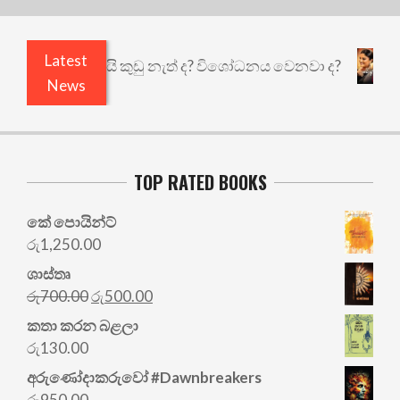
Latest
එළියෙයි ඇතුළෙයි කුඩු නැත් ද? විශෝධනය වෙනවා ද?
News
TOP RATED BOOKS
කේ පොයින්ට්
රු
1,250.00
ශාස්තෘ
Original
Current
රු
700.00
රු
500.00
price
price
කතා කරන බළලා
was:
is:
රු
130.00
රු700.00.
රු500.00.
අරු‍ණෝදාකරුවෝ #Dawnbreakers
රු
950.00