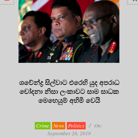
ශවේන්ද්‍ර සිල්වාට එරෙහි යුද අපරාධ
චෝදනා නිසා ලංකාවට සාම සාධක
මෙහෙයුම් අහිමි වෙයි
2019-
09-
26
Crime
News
Politics
On:
September 26, 2019