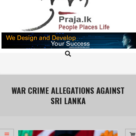
Skip
to
content
PRAJA.LK
Search
Primary
Navigation
Menu
WAR CRIME ALLEGATIONS AGAINST
SRI LANKA