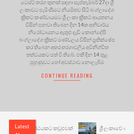
ටෙස්ට් තරග තුනක් සඳහා සැප්තැම්බර් 27දා ශ්‍රී
ලංකාවට පැමිණීමට නියමිතව සිටි බංග්ලාදේශ
ක්‍රිකට් කණ්ඩායමට ශ්‍රී ලංකා ක්‍රිකට් ආයතනය
විසින් පනවා තිබෙන දින 14ක අනිවාර්ය
නිරෝධායනය ඇතුළු දැඩි කොන්දේසි
බංග්ලාදේශ ක්‍රිකට් මණ්ඩලය විසින් ප්‍රතික්ෂේප
කර තිබෙන අතර තරගාවලිය අවිනිශ්චිත
තත්වයකට පත් වී තිබේ. එකී දින 14 තුළ
පුහුණුවට හෝ අවස්ථාව නොලැබීම
CONTINUE READING
Latest
රී: වෙනත් යථාර්ථයකට කවුළුවක්
ශ්‍රී ලංකාවේ ණය ශ