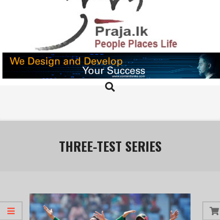
Skip
to
content
PRAJA.LK
Search
Primary
Navigation
Menu
THREE-TEST SERIES