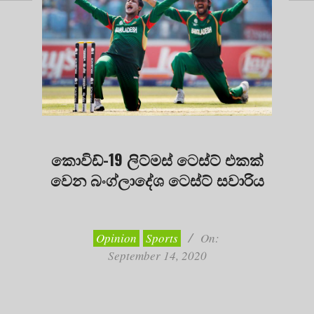
කොවිඩ්-19 ලිට්මස් ටෙස්ට් එකක්
වෙන බංග්ලාදේශ ටෙස්ට් සවාරිය
2020-
09-
14
Opinion
Sports
On:
September 14, 2020