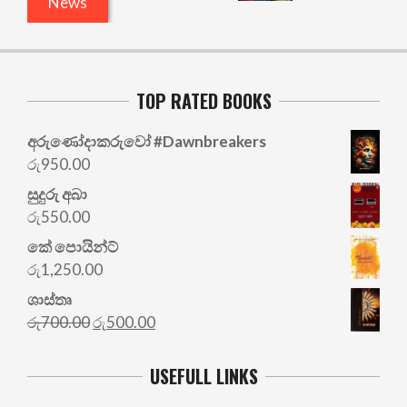
News
TOP RATED BOOKS
අරු‍ණෝදාකරුවෝ #Dawnbreakers
රු
950.00
සුදුරු අබා
රු
550.00
කේ පොයින්ට්
රු
1,250.00
ශාස්තෘ
Original
Current
රු
700.00
රු
500.00
price
price
was:
is:
USEFULL LINKS
රු700.00.
රු500.00.