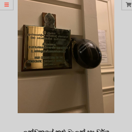
ලන්ඩනයේ කළු බැලුන් හා වර්ග