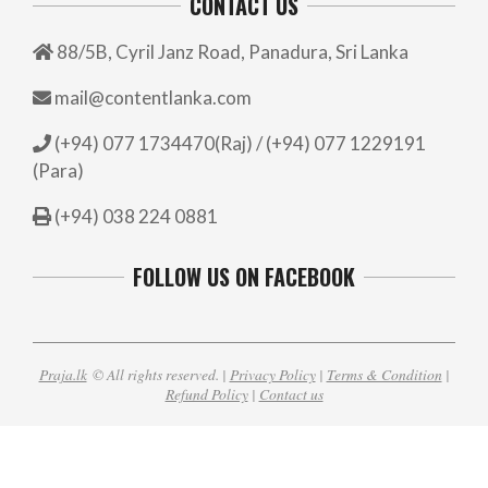
CONTACT US
88/5B, Cyril Janz Road, Panadura, Sri Lanka
mail@contentlanka.com
(+94) 077 1734470(Raj) / (+94) 077 1229191
(Para)
(+94) 038 224 0881
FOLLOW US ON FACEBOOK
Praja.lk
© All rights reserved. |
Privacy Policy
|
Terms & Condition
|
Refund Policy
|
Contact us