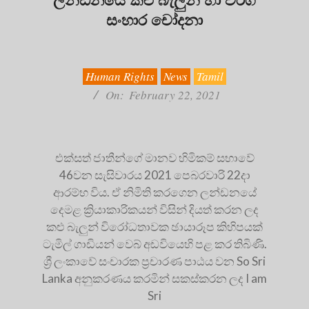
සංහාර චෝදනා
2021-
02-
22
Human Rights
News
Tamil
On:
February 22, 2021
එක්සත් ජාතීන්ගේ මානව හිමිකම් සභාවේ
46වන සැසිවාරය 2021 පෙබරවාරි 22දා
ආරම්භ විය. ඒ නිමිති කරගෙන ලන්ඩනයේ
දෙමළ ක්‍රියාකාරිකයන් විසින් දියත් කරන ලද
කළු බැලුන් විරෝධතාවක ඡායාරූප කිහිපයක්
ටැමිල් ගාඩියන් වෙබ් අඩවියෙහි පළ කර තිබිණි.
ශ්‍රී ලංකාවේ සංචාරක ප්‍රචාරණ පාඨය වන So Sri
Lanka අනුකරණය කරමින් සකස්කරන ලද I am
Sri