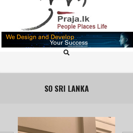
Skip
to
content
PRAJA.LK
Search
Primary
Navigation
Menu
SO SRI LANKA