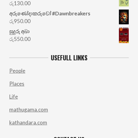
was:
is:
රු
130.00
රු700.00.
රු500.00.
අරු‍ණෝදාකරුවෝ #Dawnbreakers
රු
950.00
සුදුරු අබා
රු
550.00
USEFULL LINKS
People
Places
Life
mathugama.com
kathandara.com