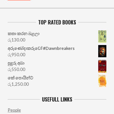
TOP RATED BOOKS
කතා කරන බළලා
රු
130.00
අරු‍ණෝදාකරුවෝ #Dawnbreakers
රු
950.00
සුදුරු අබා
රු
550.00
කේ පොයින්ට්
රු
1,250.00
USEFULL LINKS
People