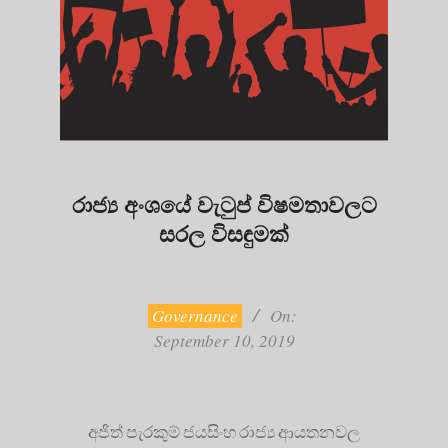
රාජ්‍ය අංශයේ වැටුප් විෂමතාවලට
සරල විසඳුමක්
2019-
09-
10
Governance
On:
September 10, 2019
අජිත් පැරකුම් ජයසිංහ රාජ්‍ය ආයතනවල