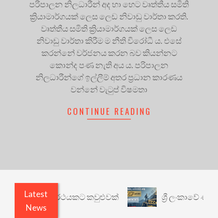
පරිපාලන නිලධාරීන් අද හා හෙට වෘත්තීය සමිති
ක්‍රියාමාර්ගයක් ලෙස ලෙඩ නිවාඩු වාර්තා කරති.
වෘත්තීය සමිති ක්‍රියාමාර්ගයක් ලෙස ලෙඩ
නිවාඩු වාර්තා කිරීම ම නීති විරෝධී ය. එසේ
කරන්නේ වර්ජනය කරන බව කියන්නට
කොන්ද පණ නැති අය ය. පරිපාලන
නිලධාරීන්ගේ ඉල්ලීම් අතර ප්‍රධාන කාරණය
වන්නේ වැටුප් විෂමතා
CONTINUE READING
Latest
ාරී: වෙනත් යථාර්ථයකට කවුළුවක්
ශ්‍රී ලංකාවේ ණය 
News