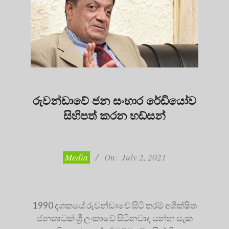
රුවන්ඩාවේ ජන සංහාර රේඩියෝව
සිහිපත් කරන හඩ්සන්
2021-
07-
02
Media
On:
July 2, 2021
1990 දශකයේ රුවන්ඩාවේ සිටි තරම් අශික්ෂිත
ජනතාවක් ශ්‍රී ලංකාවේ සිටිනවාද යන්න සැක