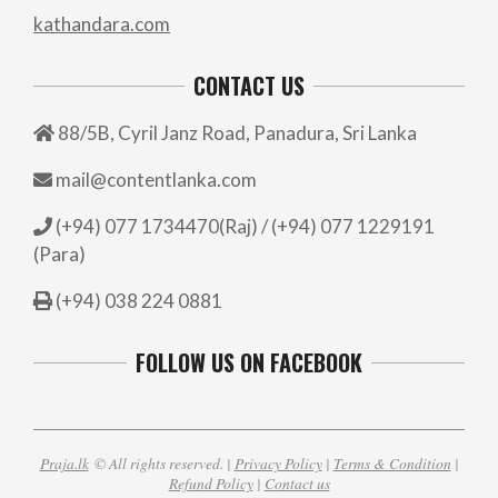
kathandara.com
CONTACT US
88/5B, Cyril Janz Road, Panadura, Sri Lanka
mail@contentlanka.com
(+94) 077 1734470(Raj) / (+94) 077 1229191
(Para)
(+94) 038 224 0881
FOLLOW US ON FACEBOOK
Praja.lk
© All rights reserved. |
Privacy Policy
|
Terms & Condition
|
Refund Policy
|
Contact us