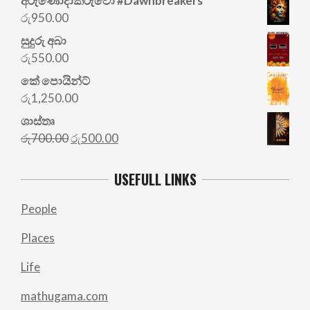
අරු‍ණෝදාකරුවෝ #Dawnbreakers
රු
950.00
සුදුරු අබා
රු
550.00
කේ පොයින්ට්
රු
1,250.00
ශාස්තෘ
Original
Current
රු
700.00
රු
500.00
price
price
was:
is:
USEFULL LINKS
රු700.00.
රු500.00.
People
Places
Life
mathugama.com