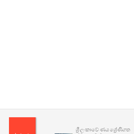
ශ්‍රී ලංකාවේ ණය ශ්‍රේණිගත