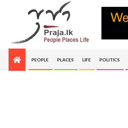
Skip
to
content
PRAJA.LK
PEOPLE
PLACES
LIFE
POLITICS
Primary
Navigation
Menu