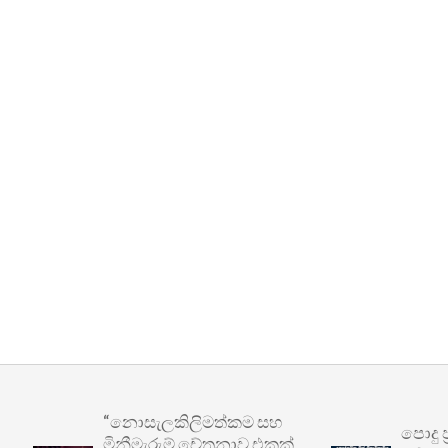
“නොසැලකිලිමත්කම සහ
පොදු ප්‍රව
මිනීමැරුම් චේතනාව එකක්