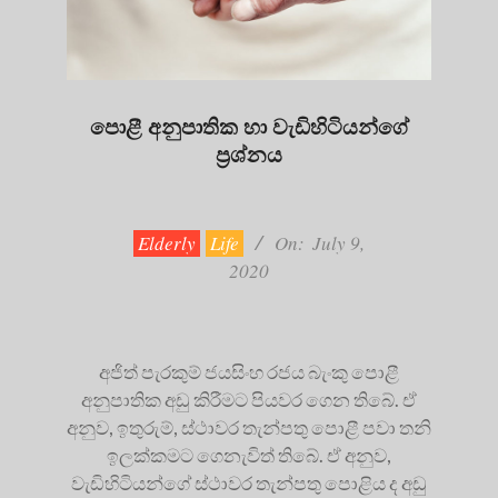
පොළී අනුපාතික හා වැඩිහිටියන්ගේ
ප්‍රශ්නය
2020-
07-
09
Elderly
Life
On:
July 9,
2020
අජිත් පැරකුම් ජයසිංහ රජය බැංකු පොළී
අනුපාතික අඩු කිරීමට පියවර ගෙන තිබේ. ඒ
අනුව, ඉතුරුම්, ස්ථාවර තැන්පතු පොළී පවා තනි
ඉලක්කමට ගෙනැවිත් තිබේ. ඒ අනුව,
වැඩිහිටියන්ගේ ස්ථාවර තැන්පතු පොළිය ද අඩු