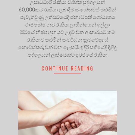
උපාධිධාරී රැකියා විරහිත පුද්ගලයන්
60,000කට රැකියා ලබාදීම සංකේතවත් කරමින්
පැවැත්වුණු උත්සවයේදී ජනාධිපති ගෝඨාභය
රාජපක්ෂ නව රැකියාලාභීන්ගෙන් ඉල්ලා
සිටියේ නිෂ්පාදනයට උදව් වන ආකාරයට තම
රැකියාව කරමින් සංවර්ධන ක්‍රමවේදයේ
කොටස්කරුවන් වන ලෙසයි. ඉදිරි සතියේදී දිළිඳු
පුද්ගලයන් ලක්ෂයකට ද රජයේ රැකියා
CONTINUE READING