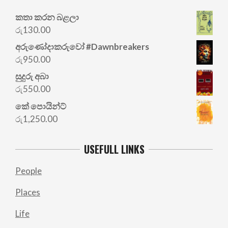
කතා කරන බළලා
රු
130.00
අරු‍ණෝදාකරුවෝ #Dawnbreakers
රු
950.00
සුදුරු අබා
රු
550.00
කේ පොයින්ට්
රු
1,250.00
USEFULL LINKS
People
Places
Life