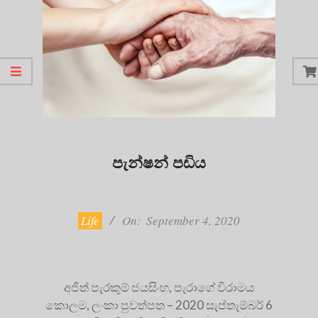
පැන්ෂන් පඩිය
2020-
09-
04
Life
On:
September 4, 2020
අජිත් පැරකුම් ජයසිංහ, පැරාගේ විරාමය
කොලම, ලංකා පුවත්පත – 2020 සැප්තැම්බර් 6