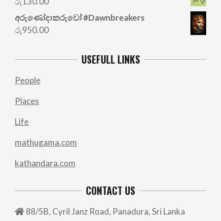
රු
130.00
රු700.00.
රු500.00.
අරු‍ණෝදාකරුවෝ #Dawnbreakers
රු
950.00
USEFULL LINKS
People
Places
Life
mathugama.com
kathandara.com
CONTACT US
88/5B, Cyril Janz Road, Panadura, Sri Lanka