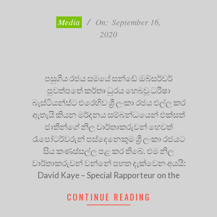
09-
16
Media
On:
September 16,
2020
පසුගිය රජය සමයේ සන්ඩේ ඔබ්සර්වර්
පුවත්පතේ කර්තෘ ධුරය හෙබවූ ධරීෂා
බැස්ටියන්ස්ට එරෙහිව ශ්‍රී ලංකා රජය එල්ල කර
ඇතැයි කියන මර්දනය සම්බන්ධයෙන් එක්සත්
ජාතීන්ගේ නිල වාර්තාකරුවන් හෙවත්
රැපෝටර්වරුන් පස්දෙනෙකුම ශ්‍රී ලංකා රජයට
සිය කණස්සල්ල පළ කර තිබේ. එම නිල
වාර්තාකරුවන් වන්නේ පහත දැක්වෙන අයයි:
David Kaye – Special Rapporteur on the
CONTINUE READING