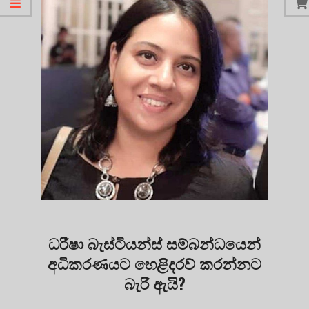
ධරීෂා බැස්ටියන්ස් සම්බන්ධයෙන්
අධිකරණයට හෙළිදරව් කරන්නට
බැරි ඇයි?
2020-