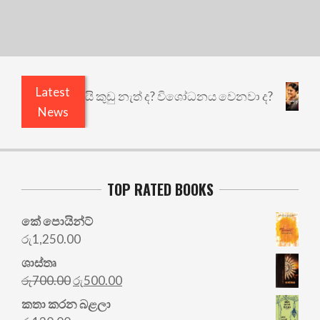
Latest
එළියෙයි ඇතුළෙයි කුඩු නැත් ද? විශෝධනය වෙනවා ද?
News
TOP RATED BOOKS
කේ පොයින්ට්
රු
1,250.00
ශාස්තෘ
Original
Current
රු
700.00
රු
500.00
price
price
කතා කරන බළලා
was:
is: