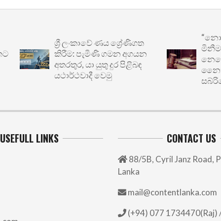
“නොසැලක
ශ්‍රී ලංකාවේ ණය ශ්‍රේණිගත
මිනීමැරු
කිරීම: පැමිණි ගමන අගයන
නෙවෙයි”: ප
අතරතුර, යා යුතු දුර පිළිබඳ
නෛතික වග
යථාර්ථවාදී වෙමු
සබ්රිගෙන් 
USEFULL LINKS
CONTACT US
88/5B, Cyril Janz Road, P
Lanka
mail@contentlanka.com
(+94) 077 1734470(Raj) /