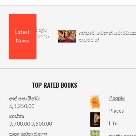
ෙයි ඇතුළෙයි කුඩු
Latest
අභිසාරී: වෙනත් යථාර්ථයකට
 විශෝධනය වෙනවා
කවුළුවක්
News
TOP RATED BOOKS
People
කේ පොයින්ට්
රු
1,250.00
Places
ශාස්තෘ
Original
Current
Life
රු
700.00
රු
500.00
price
price
කතා කරන බළලා