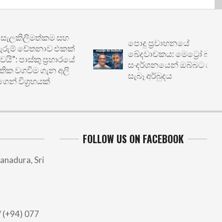
ිලිමත්කම සහ
පොදු ප්‍රවාහනයේ
ම් චේතනාව එකක්
ඛේදවාචකය: මෙට්‍රෝ බස්
ාස්කු ප්‍රහාරයේ
සංදර්ශනයෙන් ඔබ්බට ගිය
වීම ගැන අලි
සැබෑ අර්බුදය
විග්‍රහයක්
FOLLOW US ON FACEBOOK
anadura, Sri
 (+94) 077