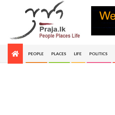
Skip
to
content
PRAJA.LK
PEOPLE
PLACES
LIFE
POLITICS
Primary
Navigation
Menu