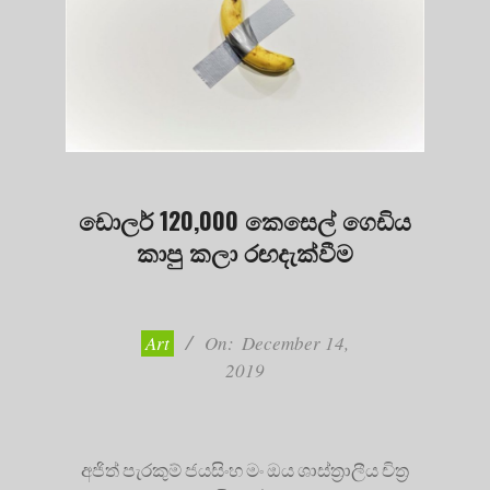
ඩොලර් 120,000 කෙසෙල් ගෙඩිය
කාපු කලා රඟදැක්වීම
2019-
12-
14
Art
On:
December 14,
2019
අජිත් පැරකුම් ජයසිංහ මං ඔය ශාස්ත්‍රාලීය චිත්‍ර