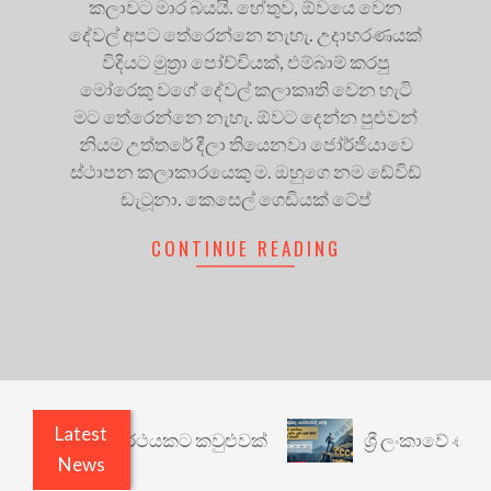
කලාවට මාර බයයි. හේතුව, ඕවයෙ වෙන
දේවල් අපට තේරෙන්නෙ නැහැ. උදාහරණයක්
විදියට මුත්‍රා පෝච්චියක්, එම්බාම් කරපු
මෝරෙකු වගේ දේවල් කලාකෘති වෙන හැටි
මට තේරෙන්නෙ නැහැ. ඕවට දෙන්න පුළුවන්
නියම උත්තරේ දීලා තියෙනවා ජෝර්ජියාවෙ
ස්ථාපන කලාකාරයෙකු ම. ඔහුගෙ නම ඩේවිඩ්
ඩැටූනා. කෙසෙල් ගෙඩියක් ටේප්
CONTINUE READING
Latest
ාරී: වෙනත් යථාර්ථයකට කවුළුවක්
ශ්‍රී ලංකාවේ ණය 
News