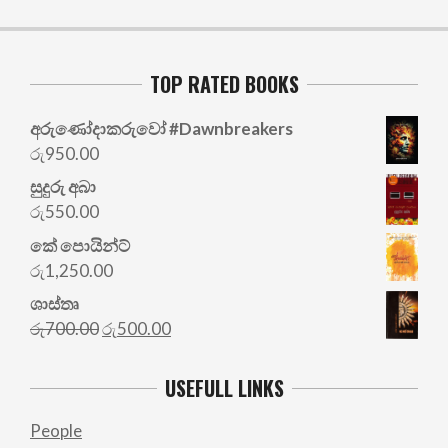
TOP RATED BOOKS
අරු‍ණෝදාකරුවෝ #Dawnbreakers
රු
950.00
සුදුරු අබා
රු
550.00
කේ පොයින්ට්
රු
1,250.00
ශාස්තෘ
Original
Current
රු
700.00
රු
500.00
price
price
was:
is:
USEFULL LINKS
රු700.00.
රු500.00.
People