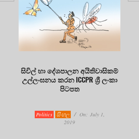
සිවිල් හා දේශපාලන අයිතිවාසිකම්
උල්ලංඝනය කරන ICCPR ශ්‍රී ලංකා
පිටපත
2019-
07-
01
Politics
සිංහල
On:
July 1,
2019