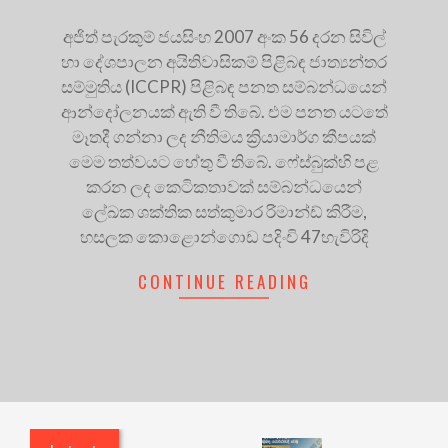
අජිත් පැරකුම් ජයසිංහ 2007 අංක 56 දරන සිවිල්
හා දේශපාලන අයිතිවාසිකම් පිළිබඳ ජාත්‍යන්තර
සම්මුතිය (ICCPR) පිළිබඳ පනත සම්බන්ධයෙන්
ආන්දෝලනයක් ඇති වී තිබේ. එම පනත යටතේ
මෑතදී ගන්නා ලද නීතිමය ක්‍රියාමාර්ග කීපයක්
මෙම තත්වයට හේතු වී තිබේ. ෆේස්බුක්හි පළ
කරන ලද කෙටිකතාවක් සම්බන්ධයෙන්
ලේඛක ශක්තික සත්කුමාර රිමාන්ඩ් කිරීම,
හසලක කොළොන්ගොඩ පදිංචි 47හැවිරිදි
CONTINUE READING