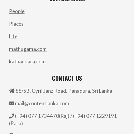
People
Places
Life
mathugama.com
kathandara.com
CONTACT US
88/5B, Cyril Janz Road, Panadura, Sri Lanka
mail@contentlanka.com
(+94) 077 1734470(Raj) / (+94) 077 1229191
(Para)