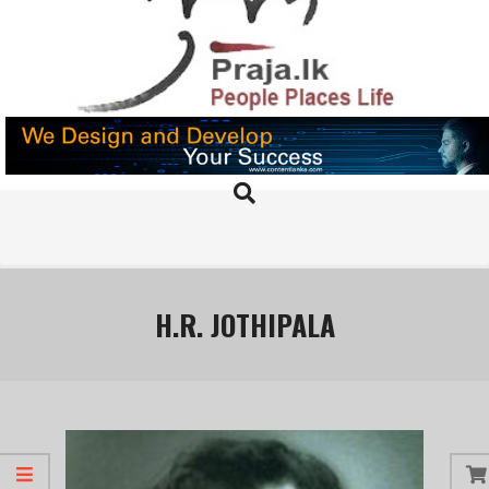
Skip
to
content
PRAJA.LK
Search
Primary
Navigation
Menu
H.R. JOTHIPALA