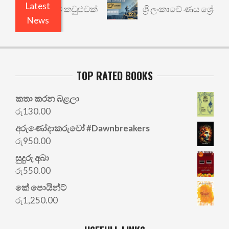
Latest
නත් යථාර්ථයකට කවුළුවක්
ශ්‍රී ලංකාවේ ණය ශ්‍රේණිග
News
TOP RATED BOOKS
කතා කරන බළලා
රු
130.00
අරු‍ණෝදාකරුවෝ #Dawnbreakers
රු
950.00
සුදුරු අබා
රු
550.00
කේ පොයින්ට්
රු
1,250.00