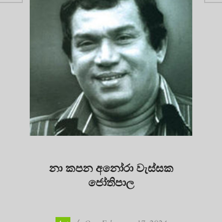
නා කපන අනෝරා වැස්සක
ජෝතිපාල
2024-
02-
17