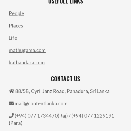
USEFULL LINKS
People
Places
Life
mathugama.com
kathandara.com
CONTACT US
88/5B, Cyril Janz Road, Panadura, Sri Lanka
mail@contentlanka.com
(+94) 077 1734470(Raj) / (+94) 077 1229191
(Para)