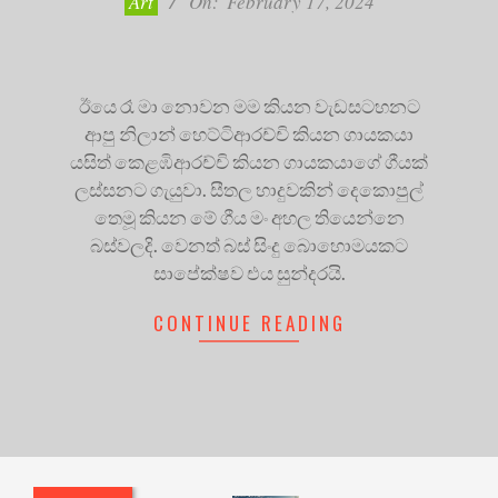
Art
On:
February 17, 2024
ඊයෙ රෑ මා නොවන මම කියන වැඩසටහනට
ආපු නිලාන් හෙට්ටිආරච්චි කියන ගායකයා
යසිත් කෙළඹිආරච්චි කියන ගායකයාගේ ගීයක්
ලස්සනට ගැයුවා. සීතල හාදුවකින් දෙකොපුල්
තෙමූ කියන මේ ගීය මං අහල තියෙන්නෙ
බස්වලදි. වෙනත් බස් සිංදු බොහොමයකට
සාපේක්ෂව එය සුන්දරයි.
CONTINUE READING