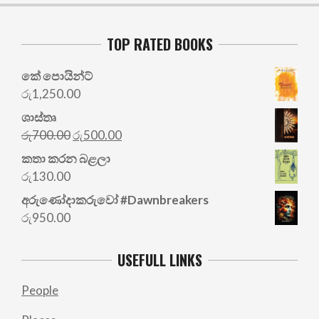
TOP RATED BOOKS
කේ පොයින්ට්
රු
1,250.00
ශාස්තෘ
Original
Current
රු
700.00
රු
500.00
price
price
කතා කරන බළලා
was:
is:
රු
130.00
රු700.00.
රු500.00.
අරු‍ණෝදාකරුවෝ #Dawnbreakers
රු
950.00
USEFULL LINKS
People