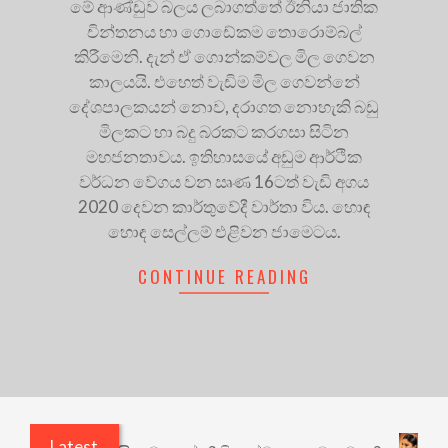
මේ ආණ්ඩුව බලය ලබාගත්තේ ඊනියා ජාතික
චින්තනය හා ගොඩේකම තොරොම්බල්
කිරීමෙනි. දැන් ඒ ගොන්කම්වල මිල ගෙවන
කාලයයි. එහෙත් වැඩිම මිල ගෙවන්නේ
දේශපාලකයන් නොව, දරාගත නොහැකි බඩු
මිලකට හා බදු බරකට කරගසා සිටින
මහජනතාවය. ඉතිහාසයේ අඩුම ආර්ථික
වර්ධන වේගය වන ඍණ 16ටත් වැඩි අගය
2020 දෙවන කාර්තුවේදී වාර්තා විය. හොඳ
හොඳ සෙල්ලම් එළිවන ජාමෙටය.
CONTINUE READING
Latest