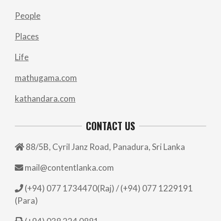
People
Places
Life
mathugama.com
kathandara.com
CONTACT US
88/5B, Cyril Janz Road, Panadura, Sri Lanka
mail@contentlanka.com
(+94) 077 1734470(Raj) / (+94) 077 1229191
(Para)