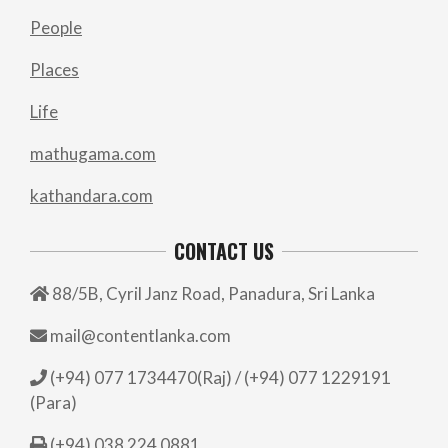
People
Places
Life
mathugama.com
kathandara.com
CONTACT US
88/5B, Cyril Janz Road, Panadura, Sri Lanka
mail@contentlanka.com
(+94) 077 1734470(Raj) / (+94) 077 1229191
(Para)
(+94) 038 224 0881