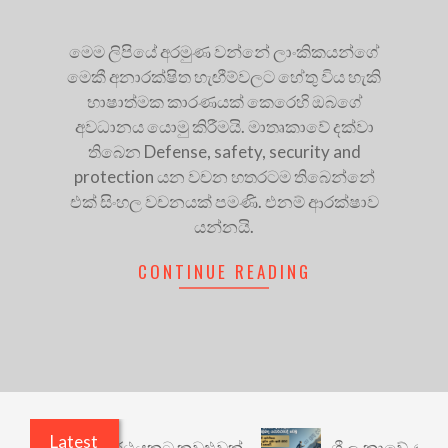
මෙම ලිපියේ අරමුණ වන්නේ ලාංකිකයන්ගේ
මෙකී අනාරක්ෂිත හැඟීම්වලට හේතු විය හැකි
භාෂාත්මක කාරණයක් කෙරෙහි ඔබගේ
අවධානය යොමු කිරීමයි. මාතෘකාවේ දක්වා
තිබෙන Defense, safety, security and
protection යන වචන හතරටම තිබෙන්නේ
එක් සිංහල වචනයක් පමණි. එනම් ආරක්ෂාව
යන්නයි.
CONTINUE READING
Latest
ාරී: වෙනත් යථාර්ථයකට කවුළුවක්
ශ්‍රී ලංකාවේ ණය ශ