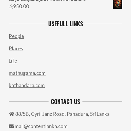
රු
950.00
USEFULL LINKS
People
Places
Life
mathugama.com
kathandara.com
CONTACT US
88/5B, Cyril Janz Road, Panadura, Sri Lanka
mail@contentlanka.com