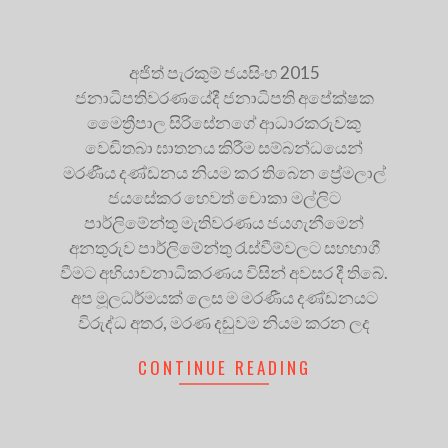
අජිත් පැරකුම් ජයසිංහ 2015
ජනාධිපතිවරණයේදී ජනාධිපති අපේක්ෂක
මෛත්‍රීපාල සිරිසේනගේ ආධාරකරුවකු
වෙඩිතබා ඝාතනය කිරීම සම්බන්ධයෙන්
මරණීය දණ්ඩනය නියම කර තිබෙන ප්‍රේමලාල්
ජයසේකර හෙවත් චොකා මල්ලිට
පාර්ලිමේන්තු මැතිවරණය ජයගැනීමෙන්
අනතුරුව පාර්ලිමේන්තු රැස්වීම්වලට සහභාගී
වීමට අභියාචනාධිකරණය විසින් අවසර දී තිබේ.
අප මූලධර්මයක් ලෙස ම මරණීය දණ්ඩනයට
විරුද්ධ අතර, මරණ දඬුවම නියම කරන ලද
CONTINUE READING