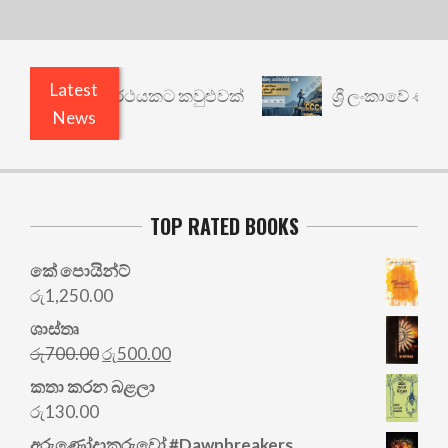
Latest
රී: වෙනත් යථාර්ථයකට කවුළුවක්
ශ්‍රී ලංකාවේ ණය ශ
News
TOP RATED BOOKS
කේ පොයින්ට්
රු
1,250.00
ශාස්තෘ
Original
Current
රු
700.00
රු
500.00
price
price
කතා කරන බළලා
was:
is:
රු
130.00
රු700.00.
රු500.00.
අරු‍ණෝදාකරුවෝ #Dawnbreakers