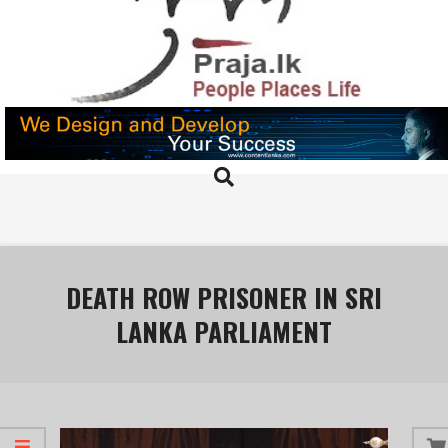
Skip
to
content
PRAJA.LK
Search
Primary
Navigation
Menu
DEATH ROW PRISONER IN SRI
LANKA PARLIAMENT