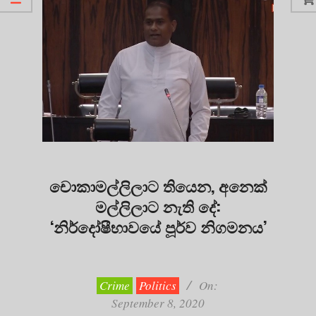
චොකාමල්ලිලාට තියෙන, අනෙක්
මල්ලිලාට නැති දේ:
‘නිර්දෝෂීභාවයේ පූර්ව නිගමනය’
2020-
09-
08
Crime
Politics
On:
September 8, 2020