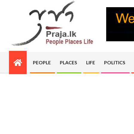
Skip
to
content
PRAJA.LK
PEOPLE
PLACES
LIFE
POLITICS
Primary
Navigation
Menu