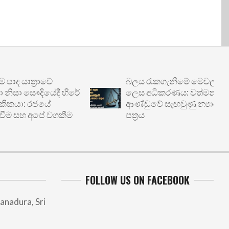
ාත්‍රාවේ
බලය රැකගැනීමේ මෙවලමක්
ා සෞදියේදී හිරේ
ලෙස අධිකරණය: වත්මන්
යා: රජයේ
ආණ්ඩුවේ සැඟවුණු න්‍යාය
 සහ අපේ වගකීම
පත්‍රය
FOLLOW US ON FACEBOOK
anadura, Sri