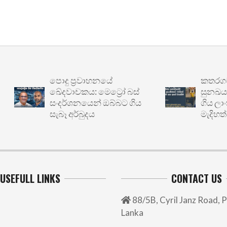
පොදු ප්‍රවාහනයේ
කතරගම පාද ය
ඛේදවාචකය: මෙට්‍රෝ බස්
සුනඛයා නිස
සංදර්ශනයෙන් ඔබ්බට ගිය
ගිය ලාංකික
සැබෑ අර්බුදය
මැදිහත්වීම
USEFULL LINKS
CONTACT US
88/5B, Cyril Janz Road, P
Lanka