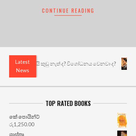
CONTINUE READING
Latest
 එළියෙයි ඇතුළෙයි කුඩු නැත් ද? විශෝධනය වෙනවා ද?
News
TOP RATED BOOKS
කේ පොයින්ට්
රු
1,250.00
ශාස්තෘ