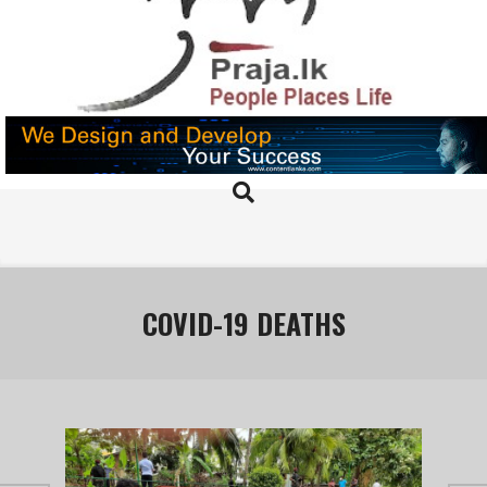
Skip
to
content
PRAJA.LK
Search
Primary
Navigation
Menu
COVID-19 DEATHS