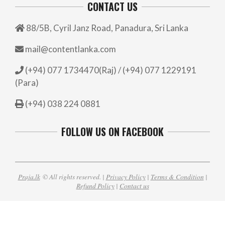
CONTACT US
88/5B, Cyril Janz Road, Panadura, Sri Lanka
mail@contentlanka.com
(+94) 077 1734470(Raj) / (+94) 077 1229191
(Para)
(+94) 038 224 0881
FOLLOW US ON FACEBOOK
Praja.lk
© All rights reserved. |
Privacy Policy
|
Terms & Condition
|
Refund Policy
|
Contact us