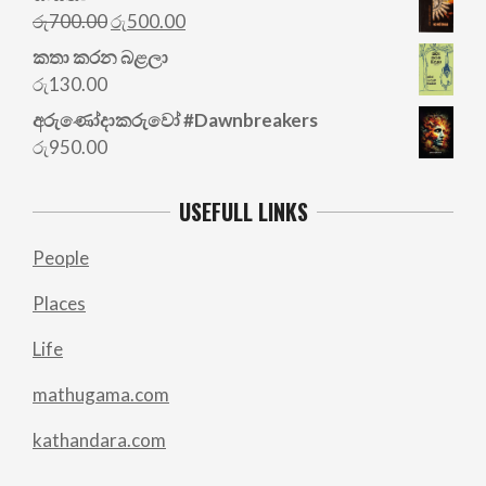
Original
Current
රු
700.00
රු
500.00
price
price
කතා කරන බළලා
was:
is:
රු
130.00
රු700.00.
රු500.00.
අරු‍ණෝදාකරුවෝ #Dawnbreakers
රු
950.00
USEFULL LINKS
People
Places
Life
mathugama.com
kathandara.com