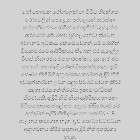
බෝ නොවන රෝගවලින් හා විවිධ නිදන්ගත
රෝගවලින් පෙළෙන පුද්ගලයන් ආරක්ෂා
කරගැනීම එම රෝගීන්ගේ ඥාතීන්ට දැවැන්ත
අභියෝගයකි. මහළු පුද්ගලයන්ටද තිබෙන
අවදානම අධිකය. කෙසේ වෙතත්, මේ රෝගීන්
මියයාම රටේ ආර්ථිකයට තිබෙන බර සැහැල්ලු
වීමක් නිසා රජය එය භාරගන්නට සූදානම් බව
පෙනේ. අකැමැති වුණත් විසඳුමක්ද නැත. දැඩි
සෞඛ්‍ය නීති රීති අනුගමනය කරමින් ඇඳිරි නීති
අවසන් කරමින් ලබන සඳුදා සිට රට විවෘත කිරීම
සඳහා රජය ගත් තීරණය ඉතාම බුද්ධිමත්
තීරණයකි. ඇඳිරි නීති නිසා ආර්ථිකය හා ජන
ජීවිතය කඩාකප්පල් වේ. ලොව කිසිදු රටක් මේ
අන්දමින් ඇඳිරි නීති දමාගෙන කොවිඩ්-19
පාලනය කරගෙන නැත. දැඩි සෞඛ්‍ය විධිවිධාන
අනුගමනය කිරීම සඳහා ඇඳිරි නීති අත්‍යවශ්‍ය
නැත.