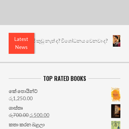
Latest
ළියෙයි ඇතුළෙයි කුඩු නැත් ද? විශෝධනය වෙනවා ද?
News
TOP RATED BOOKS
කේ පොයින්ට්
රු
1,250.00
ශාස්තෘ
Original
Current
රු
700.00
රු
500.00
price
price
කතා කරන බළලා