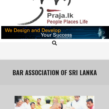
Skip
to
content
PRAJA.LK
Search
Primary
Navigation
Menu
BAR ASSOCIATION OF SRI LANKA