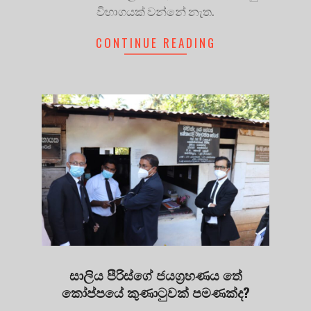
විභාගයක් වන්නේ නැත.
CONTINUE READING
සාලිය පීරිස්ගේ ජයග්‍රහණය තේ
කෝප්පයේ කුණාටුවක් පමණක්ද?
2021-