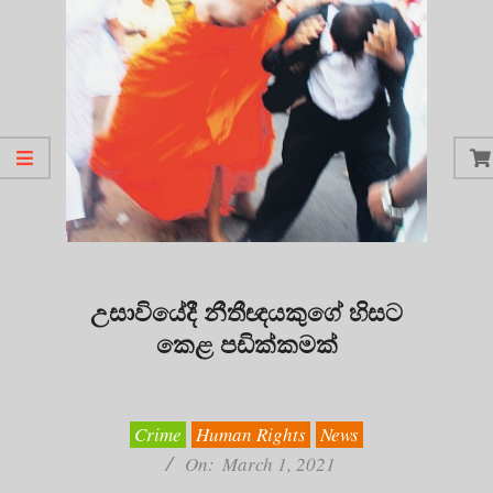
උසාවියේදී නීතීඥයකුගේ හිසට
කෙළ පඩික්කමක්
2021-
03-
01
Crime
Human Rights
News
On:
March 1, 2021