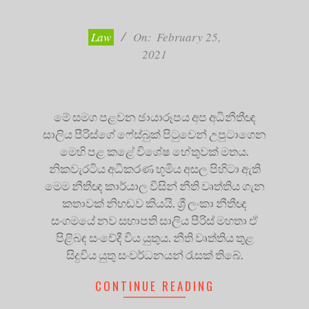
02-
25
Law
On:
February 25,
2021
මේ සමග පළවන ඡායාරූපය අප අධිනීතීඥ
සාලිය පීරිස්ගේ ෆේස්බුක් පිටුවෙන් උපුටාගෙන
මෙහි පළ කළේ විශේෂ හේතුවක් මතය.
නිකවැරටිය අධිකරණ භූමිය අසල පිහිටා ඇති
මෙම නීතීඥ කාර්යාල විසින් නීති වෘත්තිය ගැන
කතාවක් නිහඬව කියයි. ශ්‍රී ලංකා නීතීඥ
සංගමයේ නව සභාපති සාලිය පීරිස් මහතා ඒ
පිළිබඳ සංවේදී විය යුතුය. නීති වෘත්තිය තුළ
සිදුවිය යුතු සංවර්ධනයන් රැසක් තිබේ.
CONTINUE READING