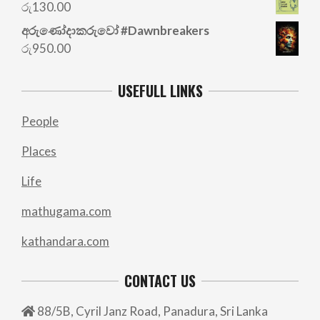
was:
is:
රු
130.00
රු700.00.
රු500.00.
අරු‍ණෝදාකරුවෝ #Dawnbreakers
රු
950.00
USEFULL LINKS
People
Places
Life
mathugama.com
kathandara.com
CONTACT US
88/5B, Cyril Janz Road, Panadura, Sri Lanka