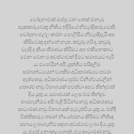
චෝදනාවක් ඔප්පු වන තෙක් ඕනෑම
සැකකරුවෙකු නීතිය ඉදිරියේ නිවැරදිකරුවෙකි.
චෝදනා එල්ල කරන පොලිසිය නිවැරදිදැයි අප
කිසිවෙකු දන්නේ නැත. කවුරු හරි ද, කවුරු
වැරදි ද කියා තීරණය කිරීමට අප එකිනෙකාට
වෙන වෙන ම අවස්ථාවක් දීමට සමාජයට බැරි
ය. එහෙයින් අපි යුක්තිය පසිඳලීම
සම්බන්ධයෙන් වගකීම අධිකරණයට පවරා
ඇත්තෙමු. අධිකරණය පූර්ව විනිශ්චයවලින්
තොරව නඩු විභාගයක් පවත්වා අපට තීන්දුවක්
දිය යුතු ය. සමාජයක් ලෙස එම තීන්දුව
භාරගැනීමට අපි බැඳී සිටින්නෙමු. අධිකරණය
සාධාරණ නඩු විභාගයක් පැවැත්විය යුතු ය. එහිදී
විත්තිකරුට තමන් නියෝජනය කිරීමට නීතිඥ
සහාය ලබාගැනීම සඳහා අවස්ථාව ලබා දිය යුතු
ය. එසේ නොකළහොත්, එය සාධාරණ නඩු