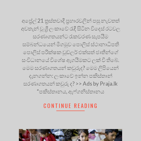
අප්‍රේල් 21 ත්‍රස්තවාදී ප්‍රහාරවලින් පසු නැවතත්
අවතැන් වූ ශ්‍රී ලංකාවේ රැඳී සිටින විදෙස් රටවල
සරණාගතයන්ට රැකවරණ සැපයීම
සම්බන්ධයෙන් මීගමුව පොලිස් ස්ථානාධිපති
පොලිස් පරීක්ෂක වූඩ්ලර් එක්සත් ජාතීන්ගේ
සංවිධානයේ විශේෂ ඇගයීමකට ලක් වී තිබේ.
මෙම සරණාගතයන් කවුරුද? මෙම ලිපියෙන්
දැනගන්න: ලංකාවේ ඉන්න පකිස්තාන්
සරණාගතයන් කවුරු ද? >> Ads by Praja.lk
“පකිස්තානය, ඇෆ්ගනිස්තානය
CONTINUE READING