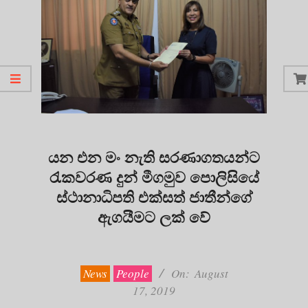
යන එන මං නැති සරණාගතයන්ට
රැකවරණ දුන් මීගමුව පොලිසියේ
ස්ථානාධිපති එක්සත් ජාතීන්ගේ
ඇගයීමට ලක් වේ
2019-
08-
17
News
People
On:
August
17, 2019