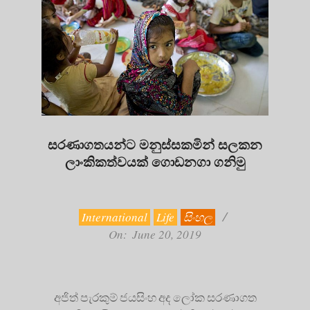
සරණාගතයන්ට මනුස්සකමින් සලකන
ලාංකිකත්වයක් ගොඩනගා ගනිමු
2019-
06-
20
International
Life
සිංහල
On:
June 20, 2019
අජිත් පැරකුම් ජයසිංහ අද ලෝක සරණාගත