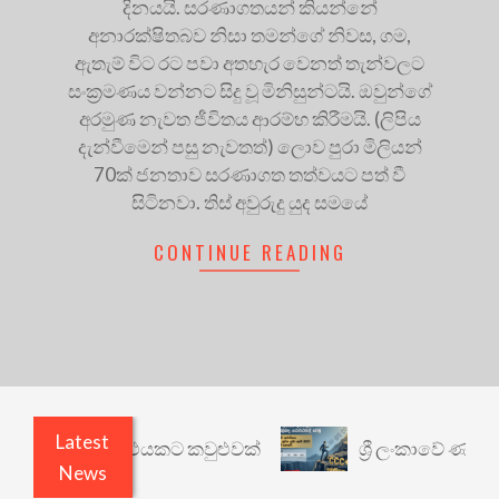
දිනයයි. සරණාගතයන් කියන්නේ
අනාරක්ෂිතබව නිසා තමන්ගේ නිවස, ගම,
ඇතැම් විට රට පවා අතහැර වෙනත් තැන්වලට
සංක්‍රමණය වන්නට සිදු වූ මිනිසුන්ටයි. ඔවුන්ගේ
අරමුණ නැවත ජීවිතය ආරම්භ කිරීමයි. (ලිපිය
දැන්වීමෙන් පසු නැවතත්) ලොව පුරා මිලියන්
70ක් ජනතාව සරණාගත තත්වයට පත් වී
සිටිනවා. තිස් අවුරුදු යුද සමයේ
CONTINUE READING
Latest
ී: වෙනත් යථාර්ථයකට කවුළුවක්
ශ්‍රී ලංකාවේ ණය ශ්‍
News