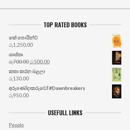
TOP RATED BOOKS
කේ පොයින්ට්
රු
1,250.00
ශාස්තෘ
Original
Current
රු
700.00
රු
500.00
price
price
කතා කරන බළලා
was:
is:
රු
130.00
රු700.00.
රු500.00.
අරු‍ණෝදාකරුවෝ #Dawnbreakers
රු
950.00
USEFULL LINKS
People