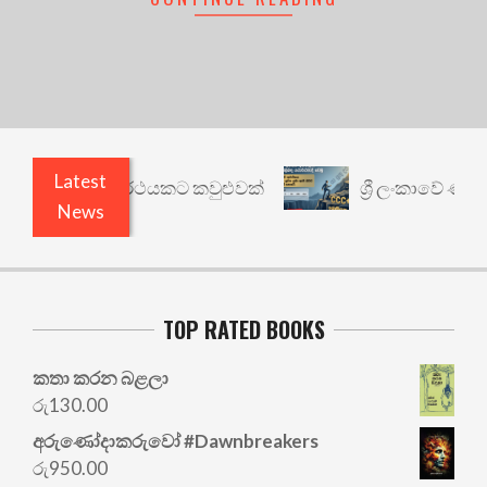
Latest
ාරී: වෙනත් යථාර්ථයකට කවුළුවක්
ශ්‍රී ලංකාවේ ණය ශ
News
TOP RATED BOOKS
කතා කරන බළලා
රු
130.00
අරු‍ණෝදාකරුවෝ #Dawnbreakers
රු
950.00