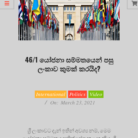
46/1 යෝජනා සම්මතයෙන් පසු
ලංකාව කුමක් කරයිද?
2021-
03-
23
International
Politics
Video
On:
March 23, 2021
ශ්‍රී ලංකාවට දැන් ඉතින් අවශ්‍ය නම්, මෙම