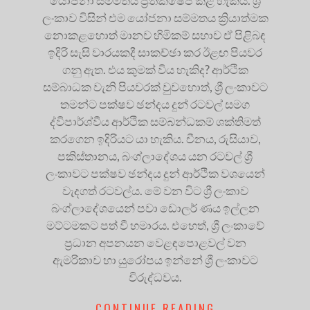
යෝජනා සම්මතය ප්‍රතික්ෂේප කළ හැකිය. ශ්‍රී
ලංකාව විසින් එම යෝජනා සම්මතය ක්‍රියාත්මක
නොකළහොත් මානව හිමිකම් සභාව ඒ පිළිබඳ
ඉදිරි සැසි වාරයකදී සාකච්ඡා කර ඊළඟ පියවර
ගනු ඇත. එය කුමක් විය හැකිද? ආර්ථික
සම්බාධක වැනි පියවරක් වුවහොත්, ශ්‍රී ලංකාවට
තමන්ට පක්ෂව ඡන්දය දුන් රටවල් සමග
ද්විපාර්ශ්වීය ආර්ථික සම්බන්ධකම් ශක්තිමත්
කරගෙන ඉදිරියට යා හැකිය. චීනය, රුසියාව,
පකිස්තානය, බංග්ලාදේශය යන රටවල් ශ්‍රී
ලංකාවට පක්ෂව ඡන්දය දුන් ආර්ථික වශයෙන්
වැදගත් රටවල්ය. මේ වන විට ශ්‍රී ලංකාව
බංග්ලාදේශයෙන් පවා ඩොලර් ණය ඉල්ලන
මට්ටමකට පත් වී හමාරය. එහෙත්, ශ්‍රී ලංකාවේ
ප්‍රධාන අපනයන වෙළඳපොළවල් වන
ඇමරිකාව හා යුරෝපය ඉන්නේ ශ්‍රී ලංකාවට
විරුද්ධවය.
CONTINUE READING