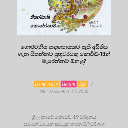
ගෞරවනීය ආදාහනයකට ඇති අයිතිය
ගැන සිතන්නට ප්‍රභූවරයකු කොවිඩ්-19න්
මැරෙන්නට ඕනැද?
2020-
12-
13
Democracy
Health
Life
On:
December 13, 2020
ශ්‍රී ලංකාවේ කොවිඩ්-19 මර්දනය
සම්බන්ධයෙන් කටයුතු කරන මිලිටරි අංශ