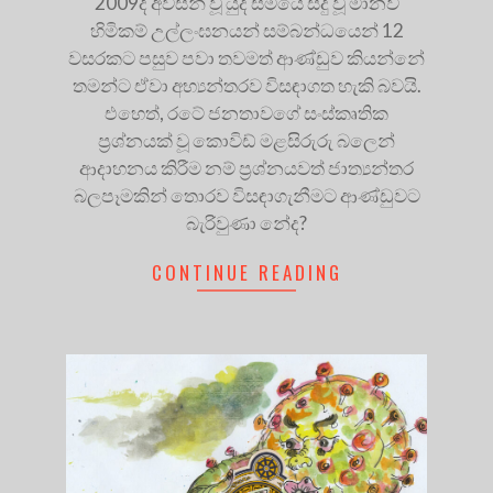
2009දී අවසන් වූ යුද සමයේ සිදු වූ මානව
හිමිකම් උල්ලංඝනයන් සම්බන්ධයෙන් 12
වසරකට පසුව පවා තවමත් ආණ්ඩුව කියන්නේ
තමන්ට ඒවා අභ්‍යන්තරව විසඳාගත හැකි බවයි.
එහෙත්, රටේ ජනතාවගේ සංස්කෘතික
ප්‍රශ්නයක් වූ කොවිඩ් මළසිරුරු බලෙන්
ආදාහනය කිරීම නම් ප්‍රශ්නයවත් ජාත්‍යන්තර
බලපෑමකින් තොරව විසඳාගැනීමට ආණ්ඩුවට
බැරිවුණා නේද?
CONTINUE READING