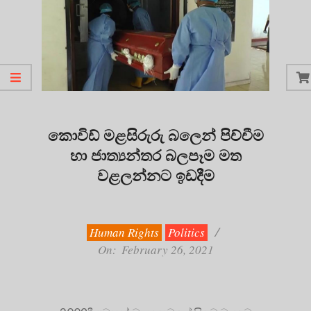
කොවිඩ් මළසිරුරු බලෙන් පිච්චීම
හා ජාත්‍යන්තර බලපෑම මත
වළලන්නට ඉඩදීම
2021-
02-
26
Human Rights
Politics
On:
February 26, 2021