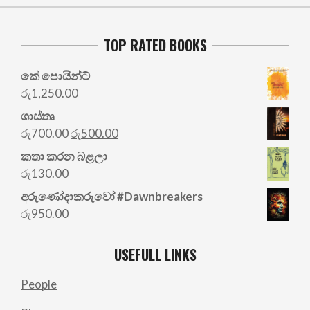
TOP RATED BOOKS
කේ පොයින්ට්
රු
1,250.00
ශාස්තෘ
Original
Current
රු
700.00
රු
500.00
price
price
කතා කරන බළලා
was:
is:
රු
130.00
රු700.00.
රු500.00.
අරු‍ණෝදාකරුවෝ #Dawnbreakers
රු
950.00
USEFULL LINKS
People