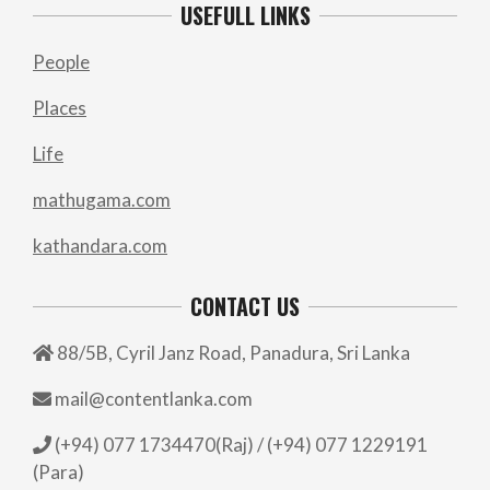
USEFULL LINKS
People
Places
Life
mathugama.com
kathandara.com
CONTACT US
88/5B, Cyril Janz Road, Panadura, Sri Lanka
mail@contentlanka.com
(+94) 077 1734470(Raj) / (+94) 077 1229191
(Para)