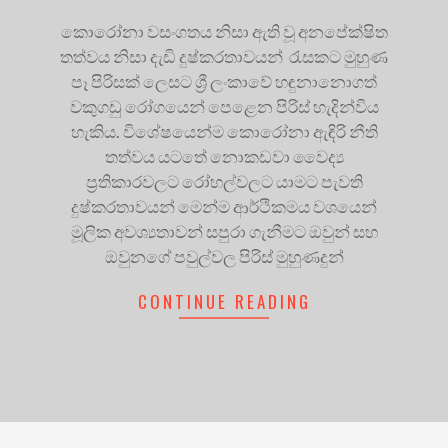
කොරෝනා වසංගතය නිසා ඇති වූ අනපේක්ෂිත
තත්වය නිසා දැඩි දුෂ්කරතාවයන් රැසකට මුහුණ
පෑ පිරිසක් ලෙසට ශ්‍රී ලංකාවේ හඳුනානොගත්
වකුගඩු රෝගයෙන් පෙළෙන පිරිස් හැදින්විය
හැකිය. විශේෂයෙන්ම කොරෝනා ඇඳිරි නීති
තත්වය යටතේ නොකඩවා වෛද්‍ය
ප්‍රතිකාරවලට රෝහල්වලට යාමට පැවති
දුෂ්කරතාවයන් මෙන්ම ආර්ථිකමය වශයෙන්
මූලික අවශ්‍යතාවන් සපුරා ගැනීමට ඔවුන් සහ
ඔවුනගේ පවුල්වල පිරිස් මුහුණදුන්
CONTINUE READING