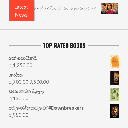
Latest
යි ඇතුළෙයි කුඩු නැත් ද? විශෝධනය වෙනවා ද?
අභිස
News
TOP RATED BOOKS
කේ පොයින්ට්
රු
1,250.00
ශාස්තෘ
Original
Current
රු
700.00
රු
500.00
price
price
කතා කරන බළලා
was:
is:
රු
130.00
රු700.00.
රු500.00.
අරු‍ණෝදාකරුවෝ #Dawnbreakers
රු
950.00