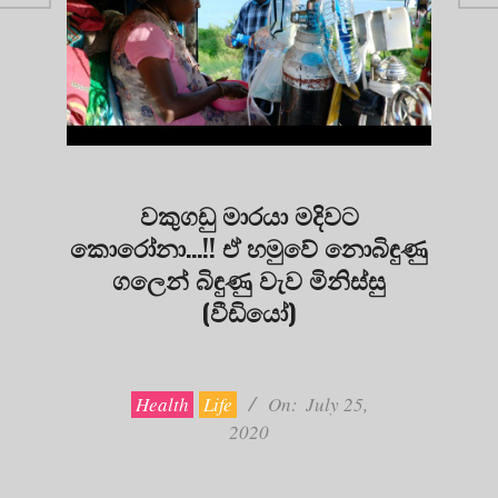
වකුගඩු මාරයා මදිවට
කොරෝනා…!! ඒ හමුවේ නොබිඳුණු
ගලෙන් බිඳුණු වැව මිනිස්සු
(වීඩියෝ)
2020-
07-
25
Health
Life
On:
July 25,
2020