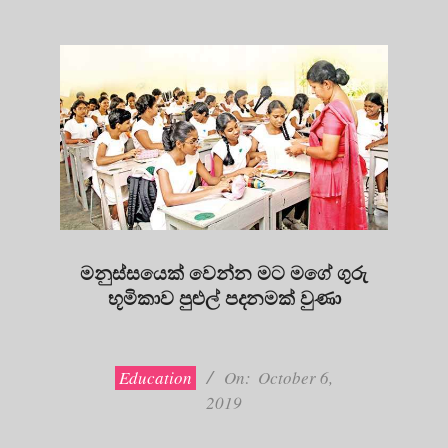
මනුස්සයෙක් වෙන්න මට මගේ ගුරු
භූමිකාව පුළුල් පදනමක් වුණා
2019-
10-
06
Education
On:
October 6,
2019