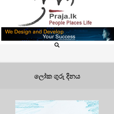
Skip
to
content
PRAJA.LK
Search
Primary
Navigation
Menu
ලෝක ගුරු දිනය