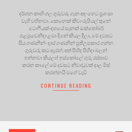
දර්ශන කාහිංගල ගුරුවරු ගැන අද-හෙට ප්‍රශංසා
වැහි වහිනවා. කෙනෙක් කීවා රුපියල් තුනේ
ටොෆියක්-දහයේ පෑනක් ඔක්තෝබර්
පළමුවෙනිදා ළමා දිනේ කියල දීලා, මේ දවසට
සිය ගණනින්- දාස් ගණනින් ප්‍රතිඋපකාර ගන්න
ගුරුවරු කට ඇරන්, අත් පිහිද පිහිදා බලන්
ඉන්නවා කියලා! ඉස්කෝලේ ගුරු රස්සාව
කරන කාලේ මේ දවසට නිවාඩුවක් දාල මිස්
කරන්නයි මගේ වැඩි
CONTINUE READING