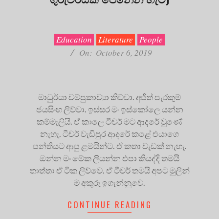
2019-
10-
06
Education
Literature
People
On:
October 6, 2019
මාධුර්යා චම්පුකාව්‍යා කිව්වා. අජිත් පැරකුම්
ජයසිංහ ලිව්වා. ඉස්සර මං ඉස්කෝලෙ යන්න
කම්මැලියි. ඒ කාලෙ ටීචර් මට ආදරේ වුණේ
නැහැ. ටීචර් වැඩිපුර ආදරේ කළේ එයාගෙ
පන්තියට ආපු ළමයින්ට. ඒ කතා වැඩක් නැහැ.
ඔන්න මං මේක ලියන්න එපා කියද්දි තමයි
තාත්තා ඒ ටික ලිව්වෙ. ඒ ටීචර් තමයි අපට මුලින්
ම අකුරු ඉගැන්නුවෙ.
CONTINUE READING