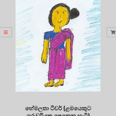
හේමලතා ටීචර් (ළමයෙකුට
ගුරුවරියක පෙනෙන හැටි)