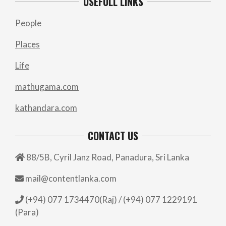
USEFULL LINKS
People
Places
Life
mathugama.com
kathandara.com
CONTACT US
88/5B, Cyril Janz Road, Panadura, Sri Lanka
mail@contentlanka.com
(+94) 077 1734470(Raj) / (+94) 077 1229191
(Para)