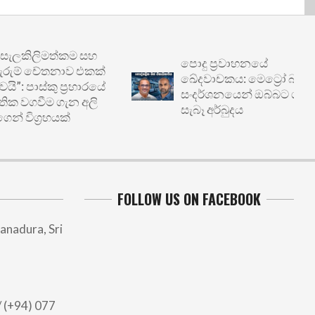
ිලිමත්කම සහ
පොදු ප්‍රවාහනයේ
ම් චේතනාව එකක්
ඛේදවාචකය: මෙට්‍රෝ බස්
ාස්කු ප්‍රහාරයේ
සංදර්ශනයෙන් ඔබ්බට ගිය
වීම ගැන අලි
සැබෑ අර්බුදය
ිග්‍රහයක්
FOLLOW US ON FACEBOOK
anadura, Sri
 (+94) 077