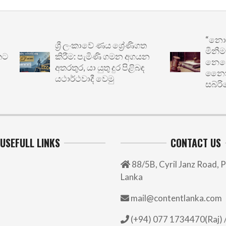
“නොසැලක
ශ්‍රී ලංකාවේ ණය ශ්‍රේණිගත
මිනීමැරු
කිරීම: පැමිණි ගමන අගයන
නෙවෙයි”: ප
අතරතුර, යා යුතු දුර පිළිබඳ
නෛතික වග
යථාර්ථවාදී වෙමු
සබ්රිගෙන් ව
USEFULL LINKS
CONTACT US
88/5B, Cyril Janz Road, P
Lanka
mail@contentlanka.com
(+94) 077 1734470(Raj) /