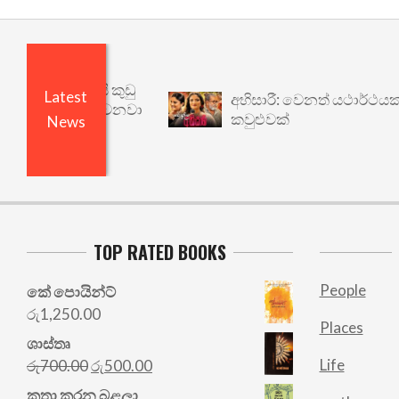
ෙයි ඇතුළෙයි කුඩු
Latest
අභිසාරී: වෙනත් යථාර්ථයකට
 විශෝධනය වෙනවා
කවුළුවක්
News
TOP RATED BOOKS
People
කේ පොයින්ට්
රු
1,250.00
Places
ශාස්තෘ
Original
Current
Life
රු
700.00
රු
500.00
price
price
කතා කරන බළලා