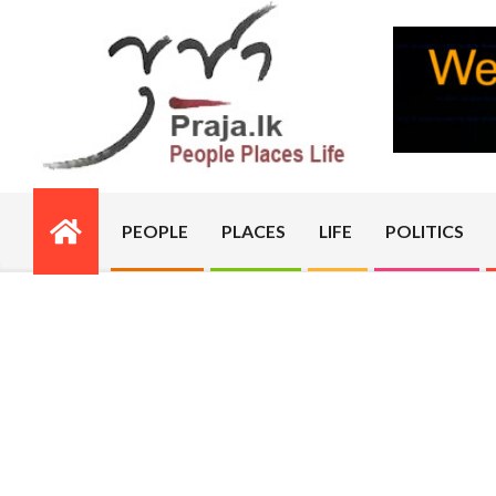
Skip
to
content
PRAJA.LK
PEOPLE
PLACES
LIFE
POLITICS
Primary
Navigation
Menu